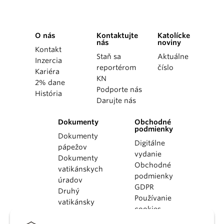
O nás
Kontaktujte
Katolícke
nás
noviny
Kontakt
Staň sa
Aktuálne
Inzercia
reportérom
číslo
Kariéra
KN
2% dane
Podporte nás
História
Darujte nás
Dokumenty
Obchodné
podmienky
Dokumenty
Digitálne
pápežov
vydanie
Dokumenty
Obchodné
vatikánskych
podmienky
úradov
GDPR
Druhý
Používanie
vatikánsky
cookies
koncil