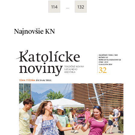
114
…
132
Najnovšie KN