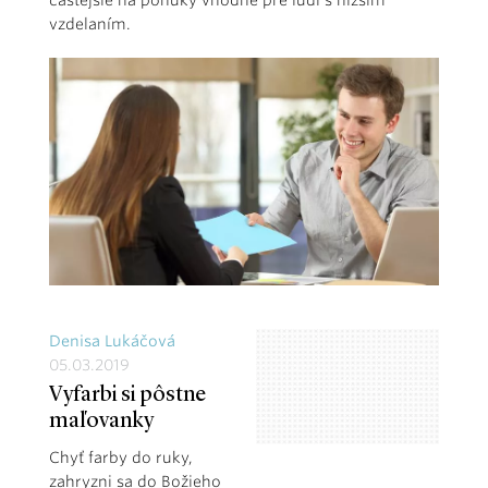
častejšie na ponuky vhodné pre ľudí s nižším
vzdelaním.
Denisa Lukáčová
05.03.2019
Vyfarbi si pôstne
maľovanky
Chyť farby do ruky,
zahryzni sa do Božieho