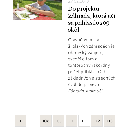
27.02.2019
Do projektu
Záhrada, ktorá učí
sa prihlásilo 209
škôl
O vyučovanie v
školských záhradách je
obrovský záujem,
svedčí o tom aj
tohtoročný rekordný
počet prihlásených
základných a stredných
škôl do projektu
Záhrada, ktorá učí
.
1
…
108
109
110
111
112
113