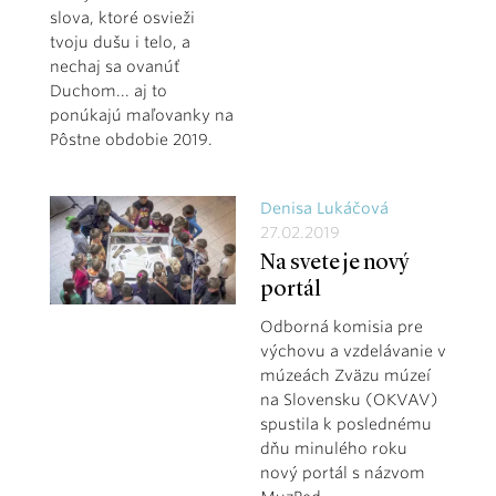
slova, ktoré osvieži
tvoju dušu i telo, a
nechaj sa ovanúť
Duchom... aj to
ponúkajú maľovanky na
Pôstne obdobie 2019.
Denisa Lukáčová
27.02.2019
Na svete je nový
portál
Odborná komisia pre
výchovu a vzdelávanie v
múzeách Zväzu múzeí
na Slovensku (OKVAV)
spustila k poslednému
dňu minulého roku
nový portál s názvom