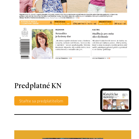
Predplatné KN
Staňte sa predplatiteľom