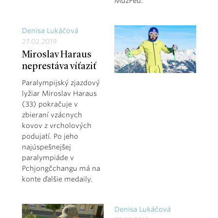
MuzPed.
Denisa Lukáčová
27.02.2019
Miroslav Haraus
neprestáva víťaziť
Paralympijský zjazdový
lyžiar Miroslav Haraus
(33) pokračuje v
zbieraní vzácnych
kovov z vrcholových
podujatí. Po jeho
najúspešnejšej
paralympiáde v
Pchjongčchangu má na
konte ďalšie medaily.
Denisa Lukáčová