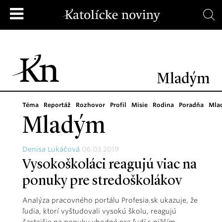
Mladým
Téma
Reportáž
Rozhovor
Profil
Misie
Rodina
Poradňa
Mla
Mladým
Denisa Lukáčová
06.03.2019
Vysokoškoláci reagujú viac na
ponuky pre stredoškolákov
Analýza pracovného portálu Profesia.sk ukazuje, že
ľudia, ktorí vyštudovali vysokú školu, reagujú