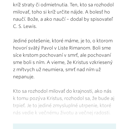
kríž straty či odmietnutia. Ten, kto sa rozhodol
milovať, toho si kríž určite nájde. A bolesť ho
naučí. Bože, a ako naučí – dodal by spisovateľ
C. S. Lewis.
Jediné potešenie, ktoré máme, je to, o ktorom
hovorí svätý Pavol v Liste Rimanom. Boli sme
síce krstom pochovaní v smrť, ale pochovaní
sme boli s ním. A vieme, že Kristus vzkriesený
z mŕtvych už neumiera, smrť nad ním už
nepanuje.
Kto sa rozhodol milovať do krajnosti, ako nás
k tomu pozýva Kristus, rozhodol sa, že bude aj
trpieť. Je to jediné zmysluplné utrpenie, ktoré
nás vedie k večnému životu a večnej radosti.