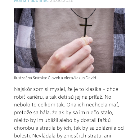
Marián Bublinec
23.06.2026
Ilustračná Snímka: Človek a viera/Jakub David
Najskôr som si myslel, že je to klasika – chce
robiť kariéru, a tak deti sú jej na príťaž. No
nebolo to celkom tak. Ona ich nechcela mať,
pretože sa bála, že ak by sa im niečo stalo,
niekto by im ublížil alebo by dostali ťažkú
chorobu a stratila by ich, tak by sa zbláznila od
bolesti. Nevládala by zniesť ich stratu, ani