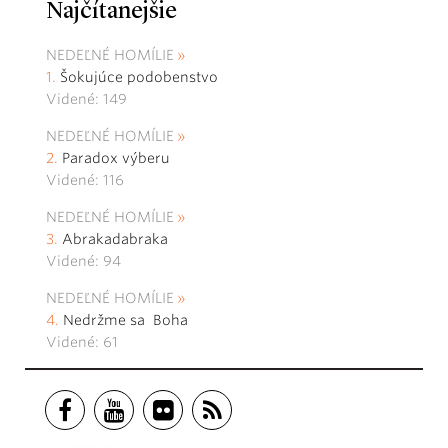
Najčítanejšie
NEDEĽNÉ HOMÍLIE
Šokujúce podobenstvo
Videné: 149
NEDEĽNÉ HOMÍLIE
Paradox výberu
Videné: 116
NEDEĽNÉ HOMÍLIE
Abrakadabraka
Videné: 94
NEDEĽNÉ HOMÍLIE
Nedržme sa Boha
Videné: 61