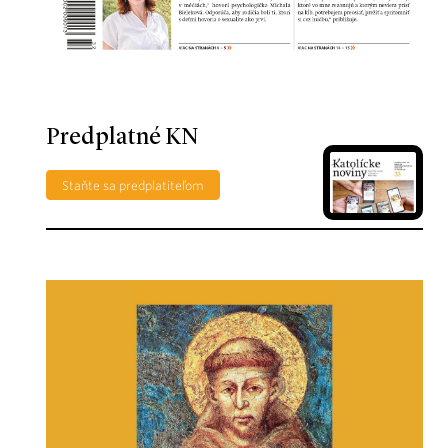
Predplatné KN
Staňte sa predplatiteľom