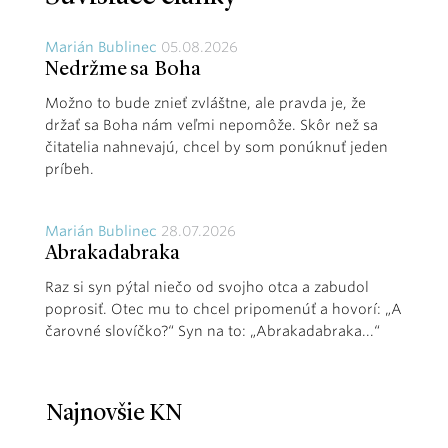
Marián Bublinec
05.08.2026
Nedržme sa Boha
Možno to bude znieť zvláštne, ale pravda je, že
držať sa Boha nám veľmi nepomôže. Skôr než sa
čitatelia nahnevajú, chcel by som ponúknuť jeden
príbeh.
Marián Bublinec
28.07.2026
Abrakadabraka
Raz si syn pýtal niečo od svojho otca a zabudol
poprosiť. Otec mu to chcel pripomenúť a hovorí: „A
čarovné slovíčko?“ Syn na to: „Abrakadabraka...“
Najnovšie KN