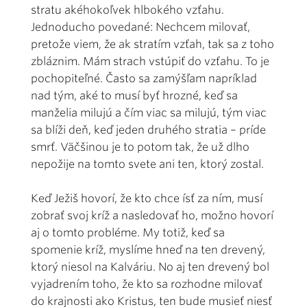
stratu akéhokoľvek hlbokého vzťahu.
Jednoducho povedané: Nechcem milovať,
pretože viem, že ak stratím vzťah, tak sa z toho
zbláznim. Mám strach vstúpiť do vzťahu. To je
pochopiteľné. Často sa zamýšľam napríklad
nad tým, aké to musí byť hrozné, keď sa
manželia milujú a čím viac sa milujú, tým viac
sa blíži deň, keď jeden druhého stratia – príde
smrť. Väčšinou je to potom tak, že už dlho
nepožije na tomto svete ani ten, ktorý zostal.
Keď Ježiš hovorí, že kto chce ísť za ním, musí
zobrať svoj kríž a nasledovať ho, možno hovorí
aj o tomto probléme. My totiž, keď sa
spomenie kríž, myslíme hneď na ten drevený,
ktorý niesol na Kalváriu. No aj ten drevený bol
vyjadrením toho, že kto sa rozhodne milovať
do krajnosti ako Kristus, ten bude musieť niesť