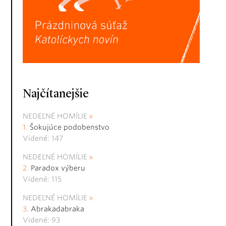
Najčítanejšie
NEDEĽNÉ HOMÍLIE
Šokujúce podobenstvo
Videné: 147
NEDEĽNÉ HOMÍLIE
Paradox výberu
Videné: 115
NEDEĽNÉ HOMÍLIE
Abrakadabraka
Videné: 93