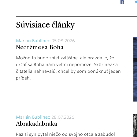
Súvisiace články
Marián Bublinec
05.08.2026
Nedržme sa Boha
Možno to bude znieť zvláštne, ale pravda je, že
držať sa Boha nám veľmi nepomôže. Skôr než sa
čitatelia nahnevajú, chcel by som ponúknuť jeden
príbeh.
Marián Bublinec
28.07.2026
Abrakadabraka
Raz si syn pýtal niečo od svojho otca a zabudol