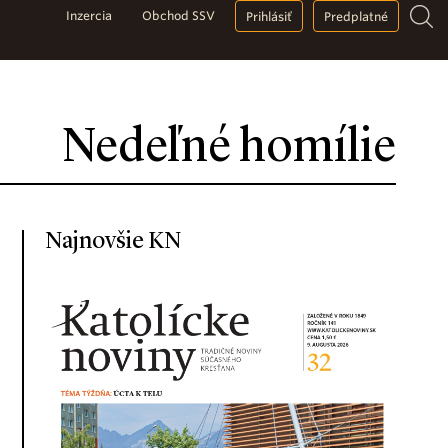
Inzercia
Obchod SSV
Prihlásiť
Predplatné
Nedeľné homílie
Najnovšie KN