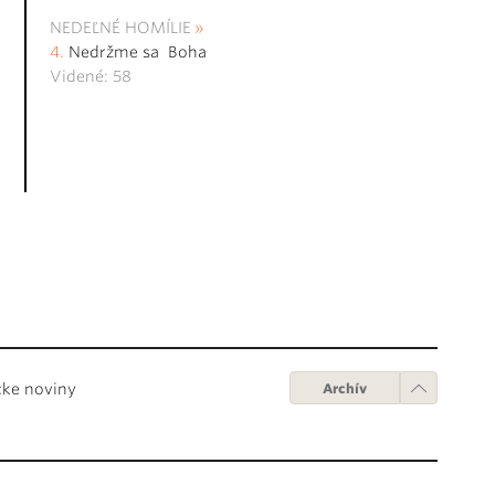
NEDEĽNÉ HOMÍLIE
Nedržme sa Boha
Videné: 58
cke noviny
Archív