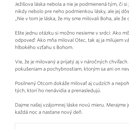
Ježišova láska nebola a nie je podmienená tým, či si 
nikdy nebolo pre neho podmienkou lásky, ale jej dô
„Nie v tom je láska, že my sme milovali Boha, ale že 
Ešte jednu otázku si možno nesieme v srdci: Ako môž
odpoveď: Ako mňa miloval Otec, tak aj ja milujem vás
hlbokého vzťahu s Bohom.
Vie, že je milovaný a prijatý aj v náročných chvíľach.
pokušeniam a pochybnostiam, ktorým sa ani on nev
Posilnený Otcom dokáže milovať aj cudzích a nepoh
tých, ktorí ho nenávidia a prenasledujú.
Dajme našej vzájomnej láske novú mieru. Merajme ju
každá noc a nastane nový deň.