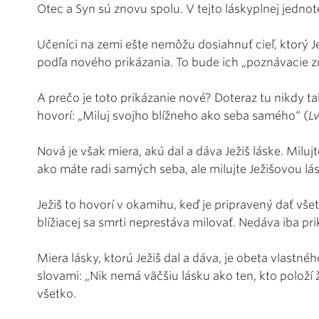
Otec a Syn sú znovu spolu. V tejto láskyplnej jednot
Učeníci na zemi ešte nemôžu dosiahnuť cieľ, ktorý Jež
podľa nového prikázania. To bude ich „poznávacie zn
A prečo je toto prikázanie nové? Doteraz tu nikdy t
hovorí: „Miluj svojho blížneho ako seba samého“ (
L
Nová je však miera, akú dal a dáva Ježiš láske. Milujt
ako máte radi samých seba, ale milujte Ježišovou lá
Ježiš to hovorí v okamihu, keď je pripravený dať všet
blížiacej sa smrti neprestáva milovať. Nedáva iba pr
Miera lásky, ktorú Ježiš dal a dáva, je obeta vlastn
slovami: „Nik nemá väčšiu lásku ako ten, kto položí ž
všetko.