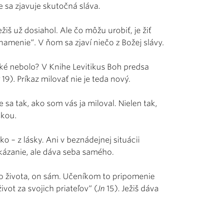
e sa zjavuje skutočná sláva.
iš už dosiahol. Ale čo môžu urobiť, je žiť
amenie“. V ňom sa zjaví niečo z Božej slávy.
aké nebolo? V Knihe Levitikus Boh predsa
v
19). Príkaz milovať nie je teda nový.
e sa tak, ako som vás ja miloval. Nielen tak,
skou.
ko – z lásky. Ani v beznádejnej situácii
ikázanie, ale dáva seba samého.
ého života, on sám. Učeníkom to pripomenie
ivot za svojich priateľov“ (
Jn
15). Ježiš dáva