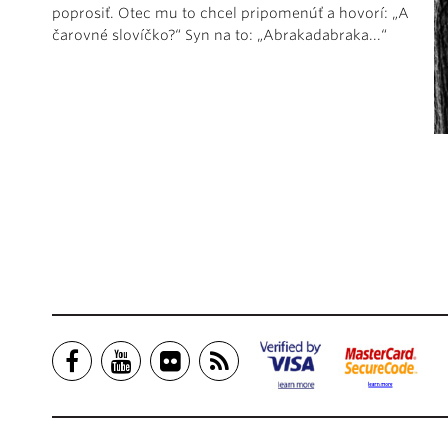
poprosiť. Otec mu to chcel pripomenúť a hovorí: „A
čarovné slovíčko?“ Syn na to: „Abrakadabraka...“