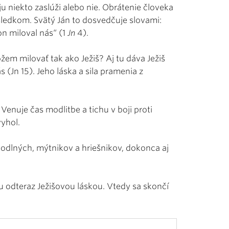
ju niekto zaslúži alebo nie. Obrátenie človeka
sledkom. Svätý Ján to dosvedčuje slovami:
on miloval nás“ (1
Jn
4).
em milovať tak ako Ježiš? Aj tu dáva Ježiš
 (Jn 15). Jeho láska a sila pramenia z
 Venuje čas modlitbe a tichu v boji proti
yhol.
odlných, mýtnikov a hriešnikov, dokonca aj
 odteraz Ježišovou láskou. Vtedy sa skončí