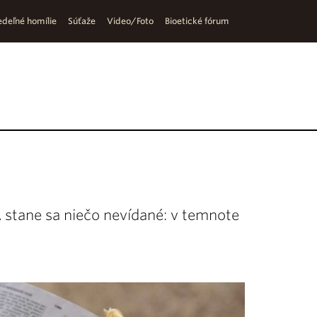
deľné homílie
Súťaže
Video/Foto
Bioetické fórum
 stane sa niečo nevídané: v temnote