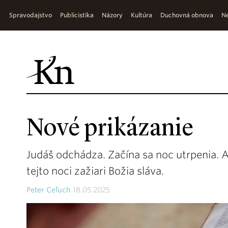
Spravodajstvo
Publicistika
Názory
Kultúra
Duchovná obnova
Ne
Nové prikázanie
Judáš odchádza. Začína sa noc utrpenia. A
tejto noci zažiari Božia sláva.
Peter Ceľuch
18.05.2025