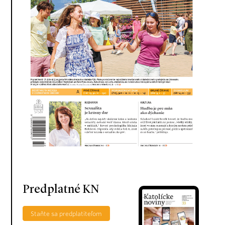
Predplatné KN
Staňte sa predplatiteľom