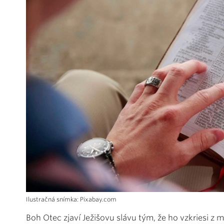
Ilustračná snímka: Pixabay.com
Boh Otec zjaví Ježišovu slávu tým, že ho vzkriesi z 