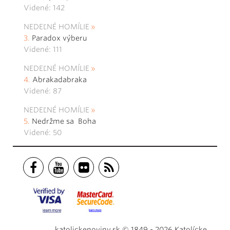
Videné: 142
NEDEĽNÉ HOMÍLIE
Paradox výberu
Videné: 111
NEDEĽNÉ HOMÍLIE
Abrakadabraka
Videné: 87
NEDEĽNÉ HOMÍLIE
Nedržme sa Boha
Videné: 50
katolickenoviny.sk © 1849 - 2026 Katolícke