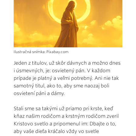
Ilustračná snímka: Pixabay.com
Jeden z titulov, už skôr dávnych a možno dnes
i úsmevných, je: osvietený pán. V každom
prípade je platný a veľmi potrebný. Ani nie tak
samotný titul, ako to, aby sme naozaj boli
osvietení páni a dámy.
Stali sme sa takými už priamo pri krste, keď
kňaz našim rodičom a krstným rodičom zveril
Kristovo svetlo a pripomenul im: Dbajte o to,
aby vaše dieťa kráčalo vždy vo svetle