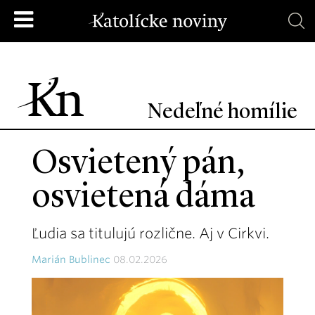
Nedeľné homílie
Osvietený pán,
osvietená dáma
Ľudia sa titulujú rozlične. Aj v Cirkvi.
Marián Bublinec
08.02.2026