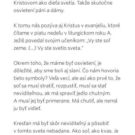
Kristovom ako dieťa svetla. Takže skutočne
osvietení páni a dámy.
K tomu nás pozýva aj Kristus v evanjeliu, ktoré
čítame v piatu nedeľu v liturgickom roku A.
Ježiš povedal svojim učeníkom: „Vy ste soľ
zeme. (...) Vy ste svetlo sveta.“
Okrem toho, že máme byť osvietení, je
dôležité, aby sme boli aj slaní. Čo nám hovoria
tieto symboly? Veľa vecí, ale asi ako prvé to, že
soľ sa musí stratiť, rozpustiť, musí sa stať
neviditeľnou, ak má spraviť jedlo chutným.
A musí jej byť primerane. Má chutiť, ale nemá
ju byť vidieť.
Kresťan má byť skôr neviditeľný a pôsobiť
v tomto svete nebadane. Ako soľ, ako kvas. Je