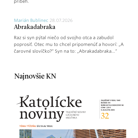
príbeh.
Marián Bublinec
28.07.2026
Abrakadabraka
Raz si syn pýtal niečo od svojho otca a zabudol
poprosiť. Otec mu to chcel pripomenúť a hovorí: „A
čarovné slovíčko?“ Syn na to: „Abrakadabraka...“
Najnovšie KN