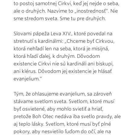
to postoj samotnej Cirkvi, keď jej nejde o seba,
ale o druhých. Nazvime to „inostrednosť“. Nie
sme stredom sveta. Sme tu pre druhých.
Slovami pápeža Leva XIV., ktoré povedal na
stretnutí s kardinálmi: „Chceme byť Cirkvou,
ktorá nehľadí len na seba, ktorá je misijná,
ktorá hľadí ďalej, k druhým. Dôvodom
existencie Cirkvi nie sú kardináli ani biskupi,
ani klérus. Dôvodom jej existencie je hlásať
evanjelium.“
Tým, že ohlasujeme evanjelium, sa zároveň
stávame svetlom sveta. Svetlom, ktoré musí
byť osvietené, aby mohlo svietiť a hriať,
pretože Boh Otec nedáva iba svetlo pravdy, ale
aj teplo lásky. Svetlom, ktoré musí byť plné
pokory, aby nesvietilo ľuďom do očí, ale na