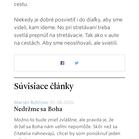
cestu.
Niekedy je dobré posvietiť i do diaľky, aby sme
videli, kam ideme. No pri stretávaní treba
svetlá prepnúť na stretávacie. Tak ako v aute
na cestách. Aby sme neoslňovali, ale svietili.
Súvisiace články
Marián Bublinec
05.08.2026
Nedržme sa Boha
Možno to bude znieť zvláštne, ale pravda je, že
držať sa Boha nám veľmi nepomôže. Skôr než sa
čitatelia nahnevajú, chcel by som ponúknuť jeden