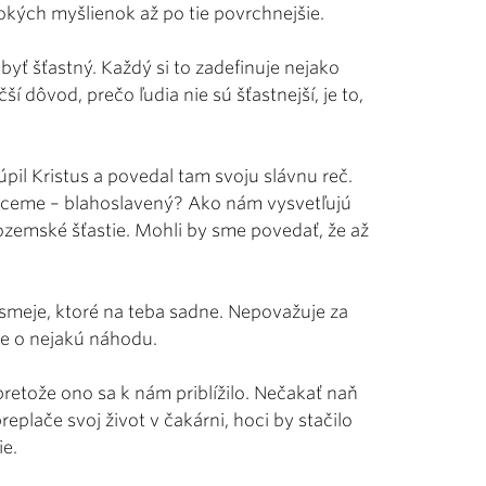
bokých myšlienok až po tie povrchnejšie.
yť šťastný. Každý si to zadefinuje nejako
 dôvod, prečo ľudia nie sú šťastnejší, je to,
úpil Kristus a povedal tam svoju slávnu reč.
k chceme – blahoslavený? Ako nám vysvetľujú
pozemské šťastie. Mohli by sme povedať, že až
 usmeje, ktoré na teba sadne. Nepovažuje za
jde o nejakú náhodu.
 pretože ono sa k nám priblížilo. Nečakať naň
eplače svoj život v čakárni, hoci by stačilo
ie.