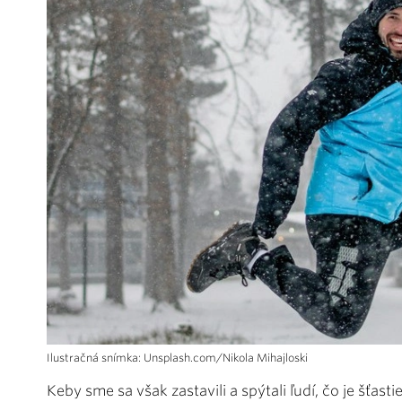
Ilustračná snímka: Unsplash.com/Nikola Mihajloski
Keby sme sa však zastavili a spýtali ľudí, čo je šťas