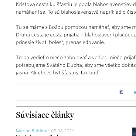
Kristova cesta ku šťastiu je podľa blahoslavenstiev d
namáhaní sa. To sú blahoslavenstvá napríklad o čis
Tu sa máme s Božou pomocou namáhať, aby sme mali č
Druhá cesta je cesta prijatia – blahoslavení plačúci
prinesie život: bolesť, prenasledovanie.
Treba vedieť o niečo zabojovať a vedieť i niečo prij
potrebujeme Svätého Ducha, aby sme všetko dokázali
jasná: Ak chceš byť šťastný, tak buď!
Súvisiace články
Marián Bublinec
05.08.2026