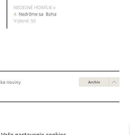
NEDEĽNÉ HOMÍLIE
Nedržme sa Boha
Videné: 55
cke noviny
Archív
Obchodné podmienky
ápežov
Digitálne vydanie
Vaše nastavenie cookies