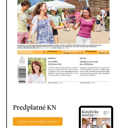
Predplatné KN
Staňte sa predplatiteľom