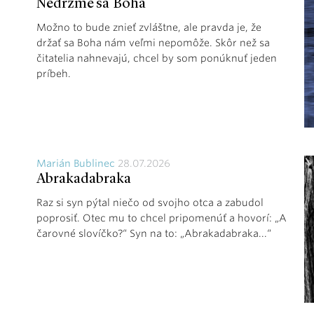
Nedržme sa Boha
Možno to bude znieť zvláštne, ale pravda je, že
držať sa Boha nám veľmi nepomôže. Skôr než sa
čitatelia nahnevajú, chcel by som ponúknuť jeden
príbeh.
Marián Bublinec
28.07.2026
Abrakadabraka
Raz si syn pýtal niečo od svojho otca a zabudol
poprosiť. Otec mu to chcel pripomenúť a hovorí: „A
čarovné slovíčko?“ Syn na to: „Abrakadabraka...“