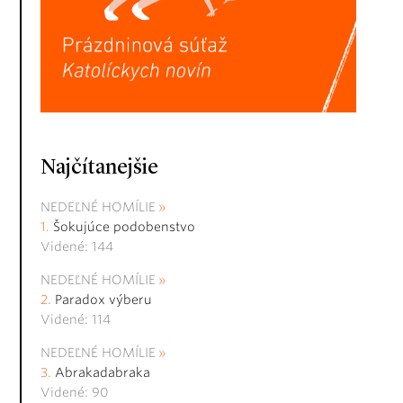
Najčítanejšie
NEDEĽNÉ HOMÍLIE
Šokujúce podobenstvo
Videné: 144
NEDEĽNÉ HOMÍLIE
Paradox výberu
Videné: 114
NEDEĽNÉ HOMÍLIE
Abrakadabraka
Videné: 90