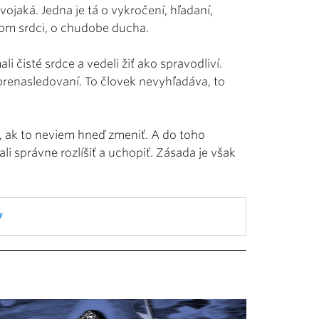
vojaká. Jedna je tá o vykročení, hľadaní,
tom srdci, o chudobe ducha.
isté srdce a vedeli žiť ako spravodliví.
, prenasledovaní. To človek nevyhľadáva, to
ať, ak to neviem hneď zmeniť. A do toho
 správne rozlíšiť a uchopiť. Zásada je však