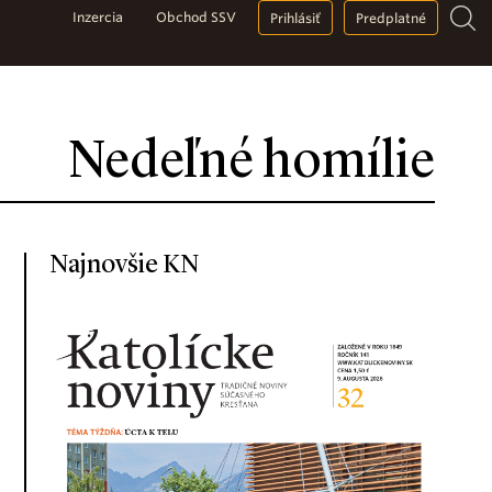
Inzercia
Obchod SSV
Prihlásiť
Predplatné
Nedeľné homílie
Najnovšie KN