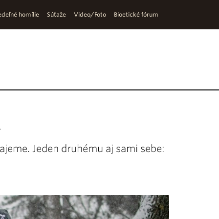
deľné homílie
Súťaže
Video/Foto
Bioetické fórum
a
rajeme. Jeden druhému aj sami sebe: