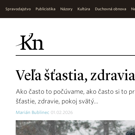
Spravodajstvo
Publicistika
Názory
Kultúra
Duchovná obnova
Ne
Veľa šťastia, zdravi
Ako často to počúvame, ako často si to p
šťastie, zdravie, pokoj svätý...
Marián Bublinec
01.02.2026