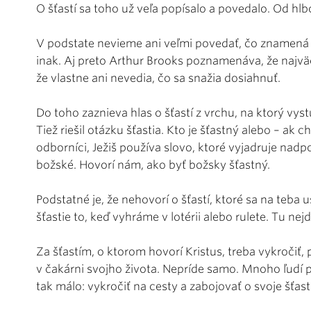
O šťastí sa toho už veľa popísalo a povedalo. Od hl
V podstate nevieme ani veľmi povedať, čo znamená b
inak. Aj preto Arthur Brooks poznamenáva, že najväčší
že vlastne ani nevedia, čo sa snažia dosiahnuť.
Do toho zaznieva hlas o šťastí z vrchu, na ktorý vyst
Tiež riešil otázku šťastia. Kto je šťastný alebo – a
odborníci, Ježiš používa slovo, ktoré vyjadruje nad
božské. Hovorí nám, ako byť božsky šťastný.
Podstatné je, že nehovorí o šťastí, ktoré sa na teba
šťastie to, keď vyhráme v lotérii alebo rulete. Tu ne
Za šťastím, o ktorom hovorí Kristus, treba vykročiť,
v čakárni svojho života. Nepríde samo. Mnoho ľudí pr
tak málo: vykročiť na cesty a zabojovať o svoje šťast