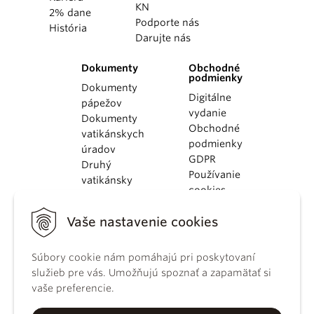
KN
2% dane
Podporte nás
História
Darujte nás
Dokumenty
Obchodné
podmienky
Dokumenty
Digitálne
pápežov
vydanie
Dokumenty
Obchodné
vatikánskych
podmienky
úradov
GDPR
Druhý
Používanie
vatikánsky
cookies
koncil
Dokumenty
Vaše nastavenie cookies
KBS
Kódex
kánonického
Súbory cookie nám pomáhajú pri poskytovaní
práva
služieb pre vás. Umožňujú spoznať a zapamätať si
Katechizmus
vaše preferencie.
Katolíckej