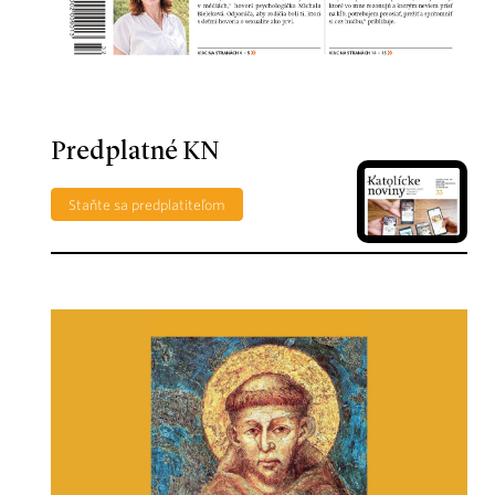
Predplatné KN
Staňte sa predplatiteľom