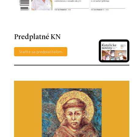
Predplatné KN
Staňte sa predplatiteľom