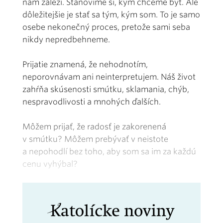
nám záleží. Stanovíme si, kým chceme byť. Ale
dôležitejšie je stať sa tým, kým som. To je samo
osebe nekonečný proces, pretože sami seba
nikdy nepredbehneme.
Prijatie znamená, že nehodnotím,
neporovnávam ani neinterpretujem. Náš život
zahŕňa skúsenosti smútku, sklamania, chýb,
nespravodlivosti a mnohých ďalších.
Môžem prijať, že radosť je zakorenená
v smútku? Môžem prebývať v neistote
a nepohodlí bez toho, aby som sa im za každú
cenu vyhýbal?