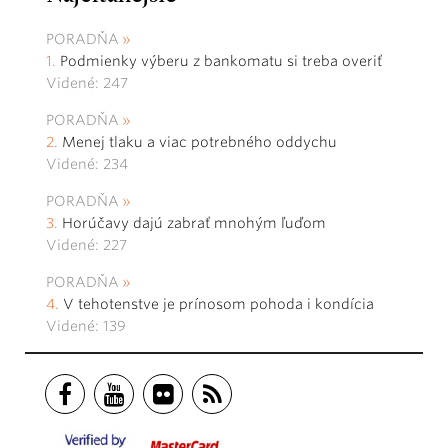
PORADŇA
Podmienky výberu z bankomatu si treba overiť
Videné: 247
PORADŇA
Menej tlaku a viac potrebného oddychu
Videné: 234
PORADŇA
Horúčavy dajú zabrať mnohým ľuďom
Videné: 227
PORADŇA
V tehotenstve je prínosom pohoda i kondícia
Videné: 139