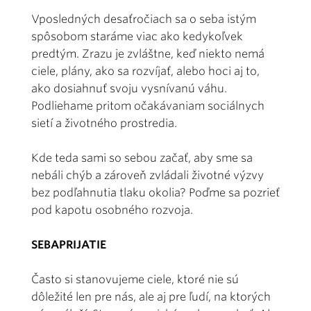
Vposledných desaťročiach sa o seba istým
spôsobom staráme viac ako kedykoľvek
predtým. Zrazu je zvláštne, keď niekto nemá
ciele, plány, ako sa rozvíjať, alebo hoci aj to,
ako dosiahnuť svoju vysnívanú váhu.
Podliehame pritom očakávaniam sociálnych
sietí a životného prostredia.
Kde teda sami so sebou začať, aby sme sa
nebáli chýb a zároveň zvládali životné výzvy
bez podľahnutia tlaku okolia? Poďme sa pozrieť
pod kapotu osobného rozvoja.
SEBAPRIJATIE
Často si stanovujeme ciele, ktoré nie sú
dôležité len pre nás, ale aj pre ľudí, na ktorých