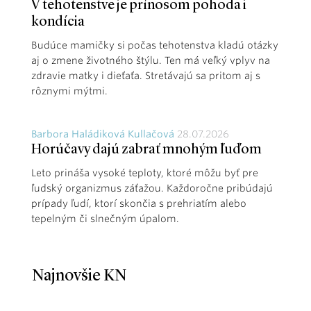
V tehotenstve je prínosom pohoda i
kondícia
Budúce mamičky si počas tehotenstva kladú otázky
aj o zmene životného štýlu. Ten má veľký vplyv na
zdravie matky i dieťaťa. Stretávajú sa pritom aj s
rôznymi mýtmi.
Barbora Haládiková Kullačová
28.07.2026
Horúčavy dajú zabrať mnohým ľuďom
Leto prináša vysoké teploty, ktoré môžu byť pre
ľudský organizmus záťažou. Každoročne pribúdajú
prípady ľudí, ktorí skončia s prehriatím alebo
tepelným či slnečným úpalom.
Najnovšie KN