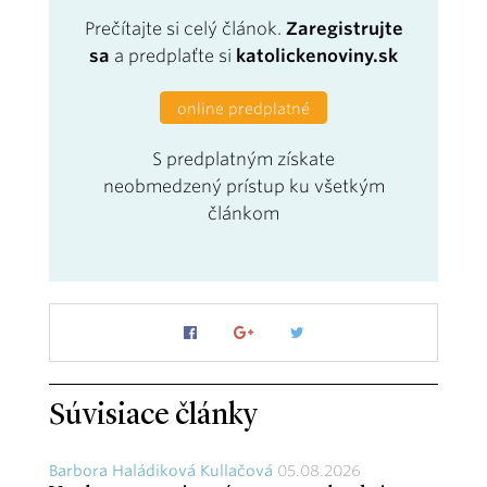
Prečítajte si celý článok.
Zaregistrujte
sa
a predplaťte si
katolickenoviny.sk
online predplatné
S predplatným získate
neobmedzený prístup ku všetkým
článkom
Súvisiace články
Barbora Haládiková Kullačová
05.08.2026