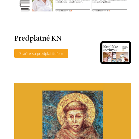
Predplatné KN
Staňte sa predplatiteľom