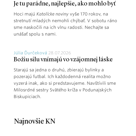
Je tu parádne, najlepšie, ako mohlo byť
Hoci majú
Katolícke noviny
vyše 170 rokov, na
stretnutí mladých nemohli chýbať. V sobotu ráno
sme naskočili na ich vlnu radosti. Nechajte sa
unášať spolu s nami.
Júlia Ďurčeková
28.07.2026
Božiu silu vnímajú vo vzájomnej láske
Starajú sa jedna o druhú, zbierajú bylinky a
pozerajú futbal. Ich každodenná realita možno
vyzerá inak, ako si predstavujeme. Navštívili sme
Milosrdné sestry Svätého kríža v Podunajských
Biskupiciach.
Najnovšie KN