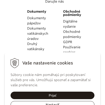
Darujte nás
Dokumenty
Obchodné
podmienky
Dokumenty
Digitálne
pápežov
vydanie
Dokumenty
Obchodné
vatikánskych
podmienky
úradov
GDPR
Druhý
Používanie
vatikánsky
cookies
koncil
Dokumenty
Vaše nastavenie cookies
KBS
Kódex
kánonického
Súbory cookie nám pomáhajú pri poskytovaní
práva
služieb pre vás. Umožňujú spoznať a zapamätať si
Katechizmus
vaše preferencie.
Katolíckej
cirkvi
Prijať
Nastaviť