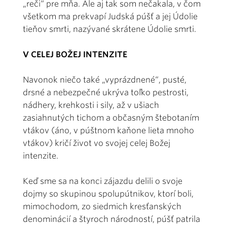
„reči“ pre mňa. Ale aj tak som nečakala, v čom
všetkom ma prekvapí Judská púšť a jej Údolie
tieňov smrti, nazývané skrátene Údolie smrti.
V CELEJ BOŽEJ INTENZITE
Navonok niečo také „vyprázdnené“, pusté,
drsné a nebezpečné ukrýva toľko pestrosti,
nádhery, krehkosti i sily, až v ušiach
zasiahnutých tichom a občasným štebotaním
vtákov (áno, v púštnom kaňone lieta mnoho
vtákov) kričí život vo svojej celej Božej
intenzite.
Keď sme sa na konci zájazdu delili o svoje
dojmy so skupinou spolupútnikov, ktorí boli,
mimochodom, zo siedmich kresťanských
denominácií a štyroch národností, púšť patrila