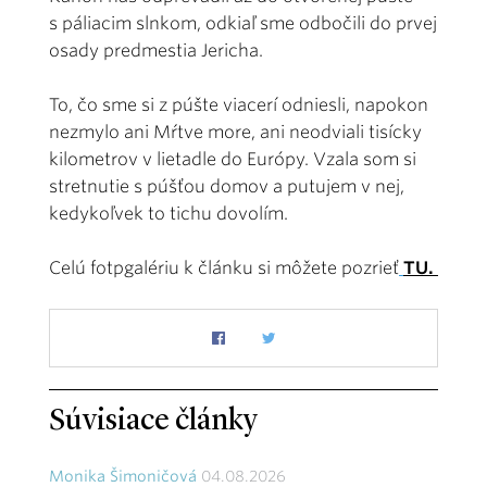
s páliacim slnkom, odkiaľ sme odbočili do prvej
osady predmestia Jericha.
To, čo sme si z púšte viacerí odniesli, napokon
nezmylo ani Mŕtve more, ani neodviali tisícky
kilometrov v lietadle do Európy. Vzala som si
stretnutie s púšťou domov a putujem v nej,
kedykoľvek to tichu dovolím.
Celú fotpgalériu k článku si môžete pozrieť
TU.
Súvisiace články
Monika Šimoničová
04.08.2026