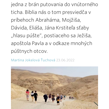
jedna z brán putovania do vnútorného
ticha. Biblia nás o tom presviedča v
príbehoch Abraháma, Mojžiša,
Dávida, Eliáša, Jána Krstiteľa sťaby
„hlasu púšte“, postiaceho sa Ježiša,
apoštola Pavla a v odkaze mnohých
púštnych otcov.
Martina Jokelová Ťuchová
23.06.2022