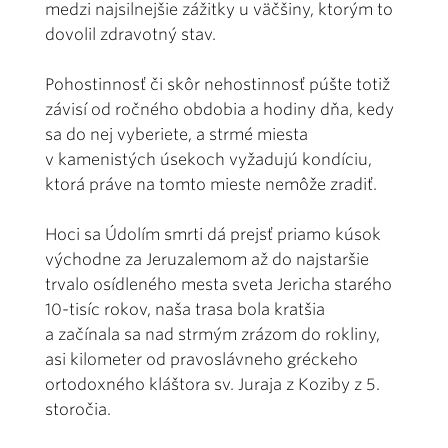
medzi najsilnejšie zážitky u väčšiny, ktorým to
dovolil zdravotný stav.
Pohostinnosť či skôr nehostinnosť púšte totiž
závisí od ročného obdobia a hodiny dňa, kedy
sa do nej vyberiete, a strmé miesta
v kamenistých úsekoch vyžadujú kondíciu,
ktorá práve na tomto mieste nemôže zradiť.
Hoci sa Údolím smrti dá prejsť priamo kúsok
východne za Jeruzalemom až do najstaršie
trvalo osídleného mesta sveta Jericha starého
10-tisíc rokov, naša trasa bola kratšia
a začínala sa nad strmým zrázom do rokliny,
asi kilometer od pravoslávneho gréckeho
ortodoxného kláštora sv. Juraja z Koziby z 5.
storočia.