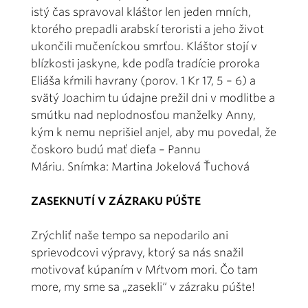
istý čas spravoval kláštor len jeden mních,
ktorého prepadli arabskí teroristi a jeho život
ukončili mučeníckou smrťou. Kláštor stojí v
blízkosti jaskyne, kde podľa tradície proroka
Eliáša kŕmili havrany (porov. 1 Kr 17, 5 – 6) a
svätý Joachim tu údajne prežil dni v modlitbe a
smútku nad neplodnosťou manželky Anny,
kým k nemu neprišiel anjel, aby mu povedal, že
čoskoro budú mať dieťa – Pannu
Máriu. Snímka: Martina Jokelová Ťuchová
ZASEKNUTÍ V ZÁZRAKU PÚŠTE
Zrýchliť naše tempo sa nepodarilo ani
sprievodcovi výpravy, ktorý sa nás snažil
motivovať kúpaním v Mŕtvom mori. Čo tam
more, my sme sa „zasekli“ v zázraku púšte!