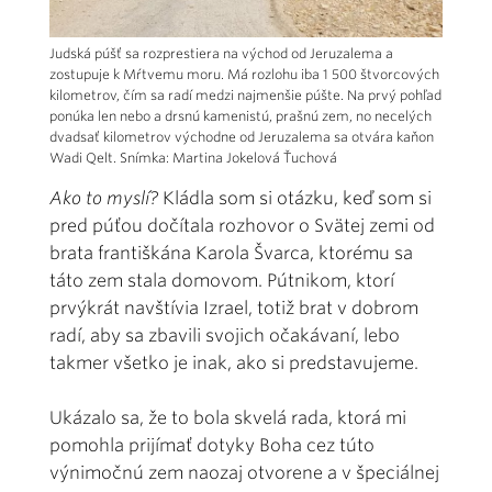
Judská púšť sa rozprestiera na východ od Jeruzalema a
zostupuje k Mŕtvemu moru. Má rozlohu iba 1 500 štvorcových
kilometrov, čím sa radí medzi najmenšie púšte. Na prvý pohľad
ponúka len nebo a drsnú kamenistú, prašnú zem, no necelých
dvadsať kilometrov východne od Jeruzalema sa otvára kaňon
Wadi Qelt. Snímka: Martina Jokelová Ťuchová
Ako to myslí?
Kládla som si otázku, keď som si
pred púťou dočítala rozhovor o Svätej zemi od
brata františkána Karola Švarca, ktorému sa
táto zem stala domovom. Pútnikom, ktorí
prvýkrát navštívia Izrael, totiž brat v dobrom
radí, aby sa zbavili svojich očakávaní, lebo
takmer všetko je inak, ako si predstavujeme.
Ukázalo sa, že to bola skvelá rada, ktorá mi
pomohla prijímať dotyky Boha cez túto
výnimočnú zem naozaj otvorene a v špeciálnej