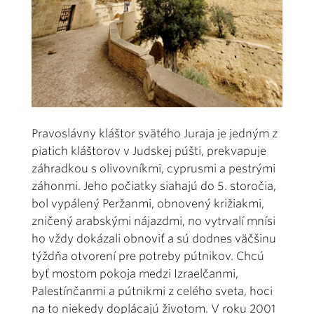
Pravoslávny kláštor svätého Juraja je jedným z
piatich kláštorov v Judskej púšti, prekvapuje
záhradkou s olivovníkmi, cyprusmi a pestrými
záhonmi. Jeho počiatky siahajú do 5. storočia,
bol vypálený Peržanmi, obnovený križiakmi,
zničený arabskými nájazdmi, no vytrvalí mnísi
ho vždy dokázali obnoviť a sú dodnes väčšinu
týždňa otvorení pre potreby pútnikov. Chcú
byť mostom pokoja medzi Izraelčanmi,
Palestínčanmi a pútnikmi z celého sveta, hoci
na to niekedy doplácajú životom. V roku 2001