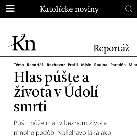
Reportáž
Téma
Reportáž
Rozhovor
Profil
Misie
Rodina
Poradňa
Mla
Hlas púšte a
života v Údolí
smrti
Púšť môže mať v bežnom živote
mnoho podôb. Naliehavo láka ako