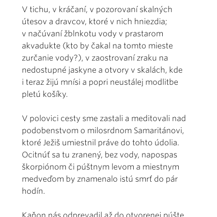
V tichu, v kráčaní, v pozorovaní skalných
útesov a dravcov, ktoré v nich hniezdia;
v načúvaní žblnkotu vody v prastarom
akvadukte (kto by čakal na tomto mieste
zurčanie vody?), v zaostrovaní zraku na
nedostupné jaskyne a otvory v skalách, kde
i teraz žijú mnísi a popri neustálej modlitbe
pletú košíky.
V polovici cesty sme zastali a meditovali nad
podobenstvom o milosrdnom Samaritánovi,
ktoré Ježiš umiestnil práve do tohto údolia.
Ocitnúť sa tu zranený, bez vody, napospas
škorpiónom či púštnym levom a miestnym
medveďom by znamenalo istú smrť do pár
hodín.
Kaňon nás odprevadil až do otvorenej púšte