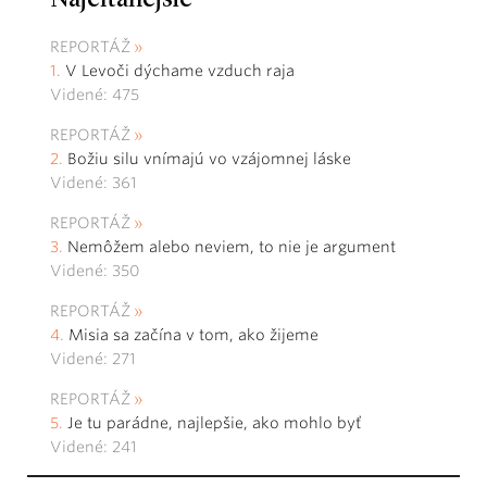
REPORTÁŽ
V Levoči dýchame vzduch raja
Videné: 475
REPORTÁŽ
Božiu silu vnímajú vo vzájomnej láske
Videné: 361
REPORTÁŽ
Nemôžem alebo neviem, to nie je argument
Videné: 350
REPORTÁŽ
Misia sa začína v tom, ako žijeme
Videné: 271
REPORTÁŽ
Je tu parádne, najlepšie, ako mohlo byť
Videné: 241