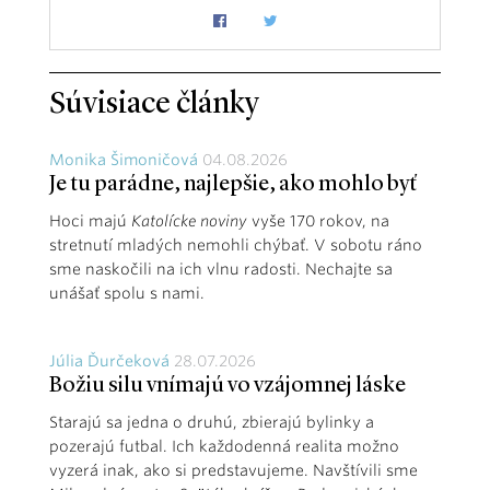
Súvisiace články
Monika Šimoničová
04.08.2026
Je tu parádne, najlepšie, ako mohlo byť
Hoci majú
Katolícke noviny
vyše 170 rokov, na
stretnutí mladých nemohli chýbať. V sobotu ráno
sme naskočili na ich vlnu radosti. Nechajte sa
unášať spolu s nami.
Júlia Ďurčeková
28.07.2026
Božiu silu vnímajú vo vzájomnej láske
Starajú sa jedna o druhú, zbierajú bylinky a
pozerajú futbal. Ich každodenná realita možno
vyzerá inak, ako si predstavujeme. Navštívili sme