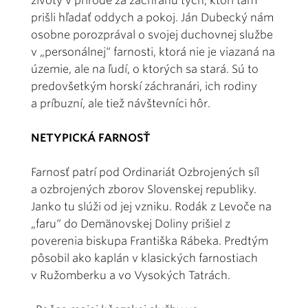
životy v prírode za záchranu tých, ktorí tam
prišli hľadať oddych a pokoj. Ján Dubecký nám
osobne porozprával o svojej duchovnej službe
v „personálnej“ farnosti, ktorá nie je viazaná na
územie, ale na ľudí, o ktorých sa stará. Sú to
predovšetkým horskí záchranári, ich rodiny
a príbuzní, ale tiež návštevníci hôr.
NETYPICKÁ FARNOSŤ
Farnosť patrí pod Ordinariát Ozbrojených síl
a ozbrojených zborov Slovenskej republiky.
Janko tu slúži od jej vzniku. Rodák z Levoče na
„faru“ do Demänovskej Doliny prišiel z
poverenia biskupa Františka Rábeka. Predtým
pôsobil ako kaplán v klasických farnostiach
v Ružomberku a vo Vysokých Tatrách.