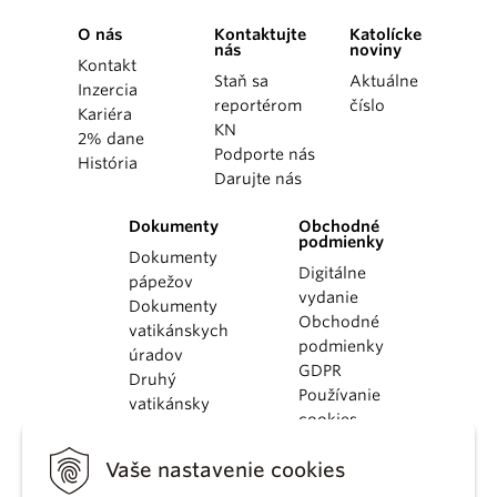
O nás
Kontaktujte
Katolícke
nás
noviny
Kontakt
Staň sa
Aktuálne
Inzercia
reportérom
číslo
Kariéra
KN
2% dane
Podporte nás
História
Darujte nás
Dokumenty
Obchodné
podmienky
Dokumenty
Digitálne
pápežov
vydanie
Dokumenty
Obchodné
vatikánskych
podmienky
úradov
GDPR
Druhý
Používanie
vatikánsky
cookies
koncil
Dokumenty
Vaše nastavenie cookies
KBS