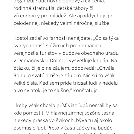
organizuje duchovné obnovy a cvičenia,
rodinné stretnutia, detské tábory či
víkendovky pre mládež. Ale aj oddychuje po
celodennej, niekedy veľmi náročnej službe.
Kostol zatiaľ vo farnosti nenájdete. „Čo sa týka
svätých omší, slúžim ich pre domácich,
verejnosť a turistov v budove obecného úradu
v Demänovskej Doline,“ vysvetľuje kaplán. Na
otázku, či je o ne záujem, odpovedá: „Chvála
Bohu, o sväté omše je záujem. Nie sú to však
veľké čísla. Keď sem príde tridsať ľudí v nedeľu
a vo sviatok, je to slušné,“ konštatuje.
I keby však chcelo prísť viac ľudí, nemali by sa
kde pomestiť. V hlavnej zimnej sezóne Jasná
niekedy praská vo švíkoch, býva tu aj okolo
osemtisíc ľudí. Preto v časti Lúčky na budúci