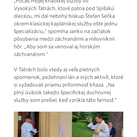
„Počas mojej kňazskej služby vo
Vysokých Tatrách, ktoré patria pod Spišskú
diecézu, mi dal nebohý biskup Štefan Sečka
okrem klasickej kaplánskej služby ešte jednu
špecializáciu,“ spomína Janko na začiatok
pôsobenia medzi záchranármi a milovníkmi
hôr. „Aby som sa venoval aj horským
záchranárom.“
V Tatrách bolo vtedy aj veľa pietnych
spomienok, požehnaní lán a iných aktivít, ktoré
si vyžadovali priamu prítomnosť kňaza. „Na
plný úväzok takejto špecifickej duchovnej
služby som prešiel, keď vznikla táto farnosť.“