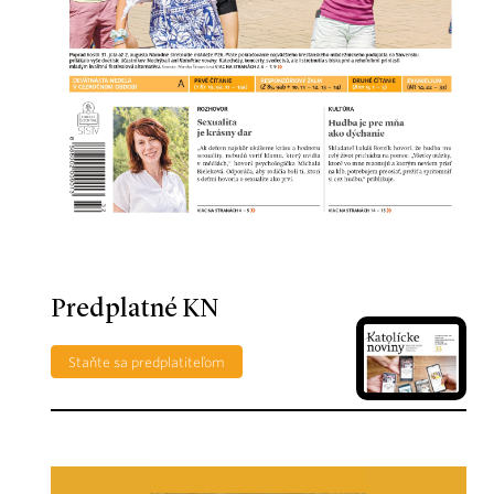
Predplatné KN
Staňte sa predplatiteľom