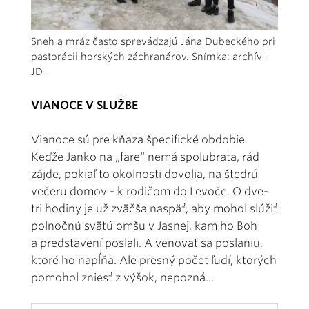
Sneh a mráz často sprevádzajú Jána Dubeckého pri
pastorácii horských záchranárov. Snímka: archív -
JD-
VIANOCE V SLUŽBE
Vianoce sú pre kňaza špecifické obdobie.
Keďže Janko na „fare“ nemá spolubrata, rád
zájde, pokiaľ to okolnosti dovolia, na štedrú
večeru domov - k rodičom do Levoče. O dve-
tri hodiny je už zväčša naspäť, aby mohol slúžiť
polnočnú svätú omšu v Jasnej, kam ho Boh
a predstavení poslali. A venovať sa poslaniu,
ktoré ho napĺňa. Ale presný počet ľudí, ktorých
pomohol zniesť z výšok, nepozná...