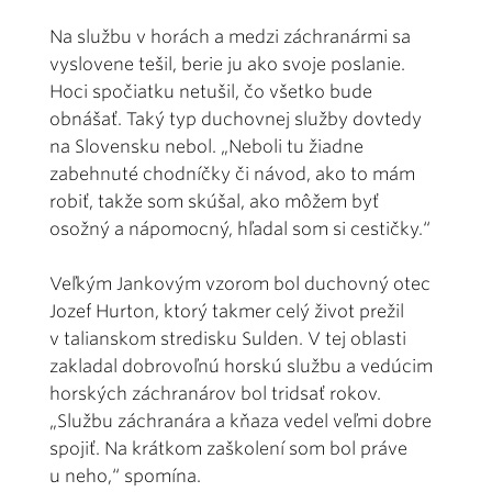
Na službu v horách a medzi záchranármi sa
vyslovene tešil, berie ju ako svoje poslanie.
Hoci spočiatku netušil, čo všetko bude
obnášať. Taký typ duchovnej služby dovtedy
na Slovensku nebol. „Neboli tu žiadne
zabehnuté chodníčky či návod, ako to mám
robiť, takže som skúšal, ako môžem byť
osožný a nápomocný, hľadal som si cestičky.“
Veľkým Jankovým vzorom bol duchovný otec
Jozef Hurton, ktorý takmer celý život prežil
v talianskom stredisku Sulden. V tej oblasti
zakladal dobrovoľnú horskú službu a vedúcim
horských záchranárov bol tridsať rokov.
„Službu záchranára a kňaza vedel veľmi dobre
spojiť. Na krátkom zaškolení som bol práve
u neho,“ spomína.