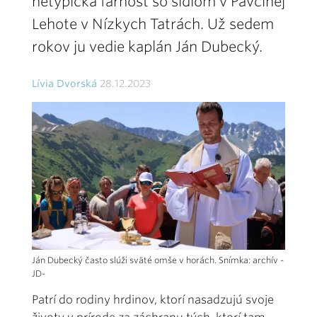
netypická farnosť so sídlom v Pavčinej
Lehote v Nízkych Tatrách. Už sedem
rokov ju vedie kaplán Ján Dubecký.
Lívia Dvorská
28.12.2023
Ján Dubecký často slúži sväté omše v horách. Snímka: archív -
JD-
Patrí do rodiny hrdinov, ktorí nasadzujú svoje