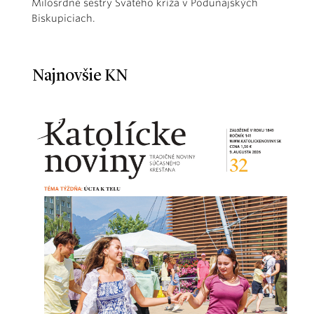
Milosrdné sestry Svätého kríža v Podunajských
Biskupiciach.
Najnovšie KN