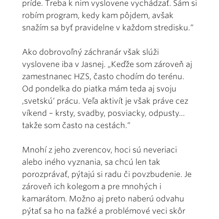
príde. Treba k nim vyslovene vychádzať. Sám si
robím program, kedy kam pôjdem, avšak
snažím sa byť pravidelne v každom stredisku.“
Ako dobrovoľný záchranár však slúži
vyslovene iba v Jasnej. „Keďže som zároveň aj
zamestnanec HZS, často chodím do terénu.
Od pondelka do piatka mám teda aj svoju
‚svetskú‘ prácu. Veľa aktivít je však práve cez
víkend – krsty, svadby, posviacky, odpusty...
takže som často na cestách.“
Mnohí z jeho zverencov, hoci sú neveriaci
alebo iného vyznania, sa chcú len tak
porozprávať, pýtajú si radu či povzbudenie. Je
zároveň ich kolegom a pre mnohých i
kamarátom. Možno aj preto naberú odvahu
pýtať sa ho na ťažké a problémové veci skôr