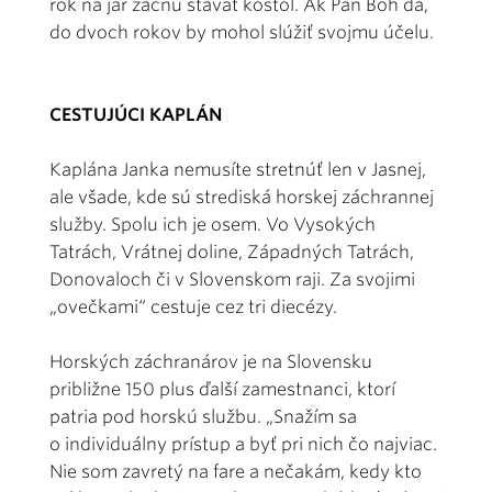
rok na jar začnú stavať kostol. Ak Pán Boh dá,
do dvoch rokov by mohol slúžiť svojmu účelu.
CESTUJÚCI KAPLÁN
Kaplána Janka nemusíte stretnúť len v Jasnej,
ale všade, kde sú strediská horskej záchrannej
služby. Spolu ich je osem. Vo Vysokých
Tatrách, Vrátnej doline, Západných Tatrách,
Donovaloch či v Slovenskom raji. Za svojimi
„ovečkami“ cestuje cez tri diecézy.
Horských záchranárov je na Slovensku
približne 150 plus ďalší zamestnanci, ktorí
patria pod horskú službu. „Snažím sa
o individuálny prístup a byť pri nich čo najviac.
Nie som zavretý na fare a nečakám, kedy kto