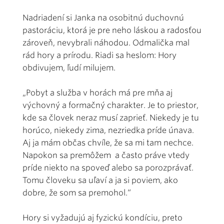
Nadriadení si Janka na osobitnú duchovnú
pastoráciu, ktorá je pre neho láskou a radosťou
zároveň, nevybrali náhodou. Odmalička mal
rád hory a prírodu. Riadi sa heslom: Hory
obdivujem, ľudí milujem.
„Pobyt a služba v horách má pre mňa aj
výchovný a formačný charakter. Je to priestor,
kde sa človek neraz musí zaprieť. Niekedy je tu
horúco, niekedy zima, nezriedka príde únava.
Aj ja mám občas chvíle, že sa mi tam nechce.
Napokon sa premôžem a často práve vtedy
príde niekto na spoveď alebo sa porozprávať.
Tomu človeku sa uľaví a ja si poviem, ako
dobre, že som sa premohol.“
Hory si vyžadujú aj fyzickú kondíciu, preto