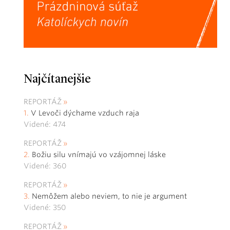
Najčítanejšie
REPORTÁŽ
V Levoči dýchame vzduch raja
Videné: 474
REPORTÁŽ
Božiu silu vnímajú vo vzájomnej láske
Videné: 360
REPORTÁŽ
Nemôžem alebo neviem, to nie je argument
Videné: 350
REPORTÁŽ