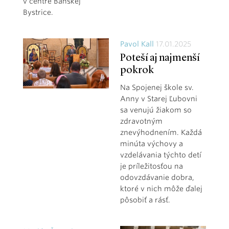
v centre Banskej
Bystrice.
Pavol Kall
17.01.2025
Poteší aj najmenší
pokrok
Na Spojenej škole sv.
Anny v Starej Ľubovni
sa venujú žiakom so
zdravotným
znevýhodnením. Každá
minúta výchovy a
vzdelávania týchto detí
je príležitosťou na
odovzdávanie dobra,
ktoré v nich môže ďalej
pôsobiť a rásť.