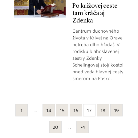
Po krížovej ceste
tam kráča aj
Zdenka
Centrum duchovného
života v Krivej na Orave
netreba dlho hľadať. V
rodisku blahoslavenej
sestry Zdenky
Schelingovej stojí kostol
hneď veda hlavnej cesty
smerom na Posko.
1
…
14
15
16
17
18
19
20
…
74