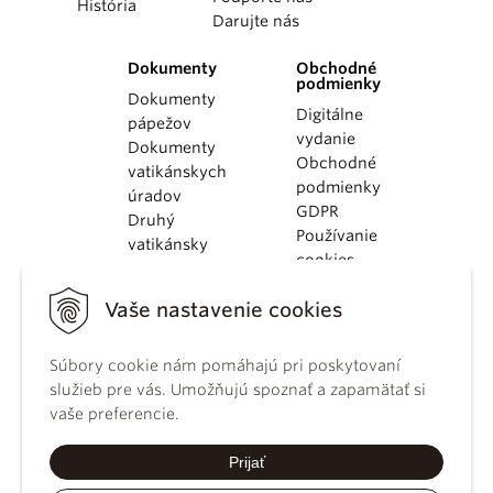
História
Darujte nás
Dokumenty
Obchodné
podmienky
Dokumenty
Digitálne
pápežov
vydanie
Dokumenty
Obchodné
vatikánskych
podmienky
úradov
GDPR
Druhý
Používanie
vatikánsky
cookies
koncil
Dokumenty
Vaše nastavenie cookies
KBS
Kódex
Súbory cookie nám pomáhajú pri poskytovaní
kánonického
služieb pre vás. Umožňujú spoznať a zapamätať si
práva
vaše preferencie.
Katechizmus
Katolíckej
Prijať
cirkvi