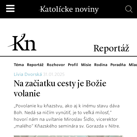
Reportáž
Téma
Reportáž
Rozhovor
Profil
Misie
Rodina
Poradňa
Mla
Lívia Dvorská
31.01.2025
Na začiatku cesty je Božie
volanie
„Povolanie ku kňazstvu, ako aj k inému stavu dáva
Boh. Nedá sa ničím vynútiť, je to veľká milosť,“
hovorí nám na uvítanie Miroslav Šidlo, vicerektor
„malého“ Kňazského seminára sv. Gorazda v Nitre.