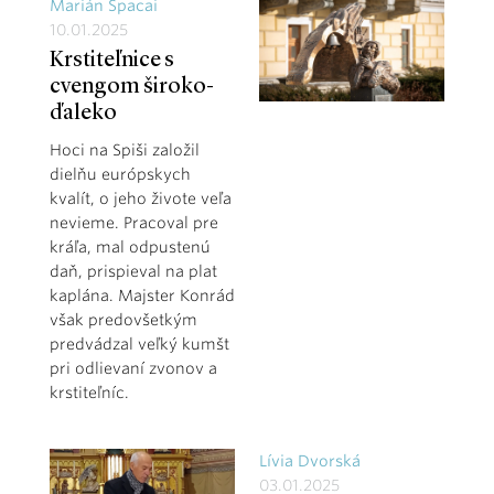
Marián Špacai
10.01.2025
Krstiteľnice s
cvengom široko-
ďaleko
Hoci na Spiši založil
dielňu európskych
kvalít, o jeho živote veľa
nevieme. Pracoval pre
kráľa, mal odpustenú
daň, prispieval na plat
kaplána. Majster Konrád
však predovšetkým
predvádzal veľký kumšt
pri odlievaní zvonov a
krstiteľníc.
Lívia Dvorská
03.01.2025