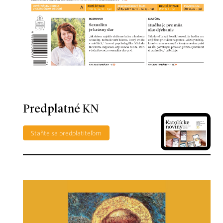
Predplatné KN
Staňte sa predplatiteľom