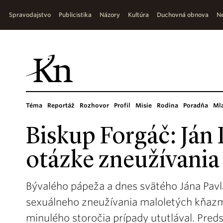
Spravodajstvo
Publicistika
Názory
Kultúra
Duchovná obnova
Ne
Téma
Reportáž
Rozhovor
Profil
Misie
Rodina
Poradňa
Ml
Biskup Forgáč: Ján P
otázke zneužívania
Bývalého pápeža a dnes svätého Jána Pavla 
sexuálneho zneužívania maloletých kňazmi.
minulého storočia prípady ututlával. Pre