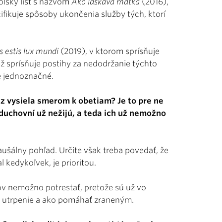
olský list s názvom
Ako láskavá matka
(2016),
fikuje spôsoby ukončenia služby tých, ktorí
s estis lux mundi
(2019), v ktorom sprísňuje
ž sprísňuje postihy za nedodržanie týchto
me jednoznačné.
z vysiela smerom k obetiam? Je to pre ne
 duchovní už nežijú, a teda ich už nemožno
ušálny pohľad. Určite však treba povedať, že
kedykoľvek, je prioritou.
ov nemožno potrestať, pretože sú už vo
ť utrpenie a ako pomáhať zraneným.