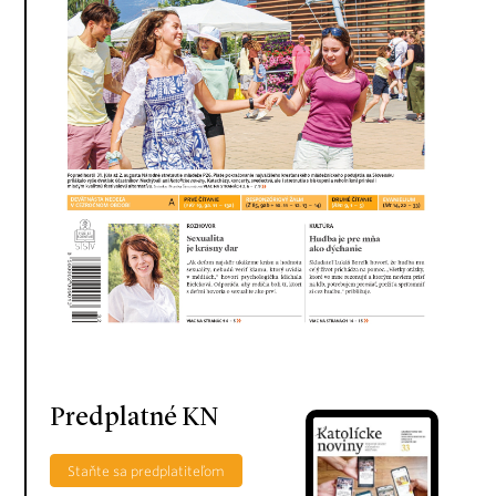
Predplatné KN
Staňte sa predplatiteľom