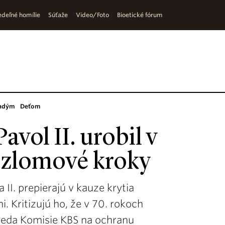
deľné homílie
Súťaže
Video/Foto
Bioetické fórum
adým
Deťom
avol II. urobil v
 zlomové kroky
II. prepierajú v kauze krytia
 Kritizujú ho, že v 70. rokoch
dseda Komisie KBS na ochranu