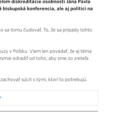
ieľom diskreditácie osobnosti Jána Pavla
á biskupská konferencia, ale aj politici na
o sa tomu čudovať. To, že sa prípady tohto
uzy v Poľsku. Viem len povedať, že aj téma
esmie odradiť od toho, aby sme zo zreteľa
zachovať súcit s tými, ktorí to potrebujú.