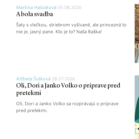
Martina Halúsková
05.08.2026
A bola svadba
Šaty s vlečkou, striebrom vyšívané, ale princezná to
nie je, jasný pane. Kto je to? Naša Baška!
Alžbeta Šutková
28.07.2026
Oli, Dori a Janko Volko o príprave pred
pretekmi
Oli, Dori a Janko Volko sa rozprávajú o príprave
pred pretekmi.