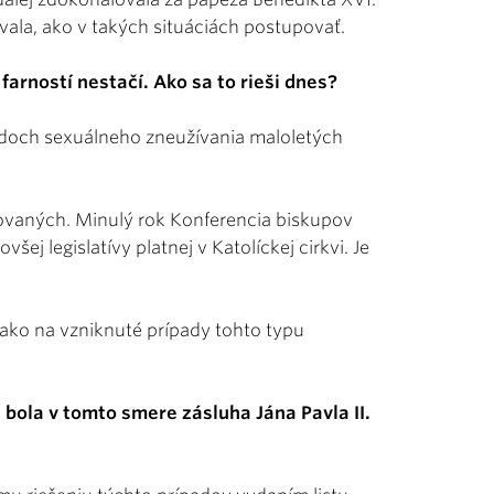
ovala, ako v takých situáciách postupovať.
arností nestačí. Ako sa to rieši dnes?
doch sexuálneho zneužívania maloletých
ovaných. Minulý rok Konferencia biskupov
ej legislatívy platnej v Katolíckej cirkvi. Je
 ako na vzniknuté prípady tohto typu
 bola v tomto smere zásluha Jána Pavla II.