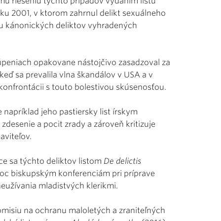
ému riešeniu týchto prípadov vydaním listu
ku 2001, v ktorom zahrnul delikt sexuálneho
u kánonických deliktov vyhradených
túpeniach opakovane nástojčivo zasadzoval za
 keď sa prevalila vlna škandálov v USA a v
 konfrontácii s touto bolestivou skúsenosťou.
 napríklad jeho pastiersky list írskym
 zdesenie a pocit zrady a zároveň kritizuje
viteľov.
ce sa týchto deliktov listom
De delictis
oc biskupským konferenciám pri príprave
eužívania mladistvých klerikmi.
komisiu na ochranu maloletých a zraniteľných