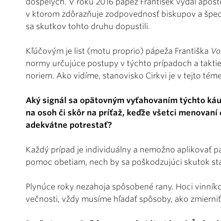
dospelých. V roku 2016 pápež František vydal apošt
v ktorom zdôrazňuje zodpovednosť biskupov a špeci
sa skutkov tohto druhu dopustili.
Kľúčovým je list (motu proprio) pápeža Františka
Vo
normy určujúce postupy v týchto prípadoch a taktie
noriem. Ako vidíme, stanovisko Cirkvi je v tejto té
Aký signál sa opätovným vyťahovaním týchto káu
na osoh či skôr na príťaž, keďže všetci menovaní
adekvátne potrestať?
Každý prípad je individuálny a nemožno aplikovať pa
pomoc obetiam, nech by sa poškodzujúci skutok stal 
Plynúce roky nezahoja spôsobené rany. Hoci vinník
večnosti, vždy musíme hľadať spôsoby, ako zmierni