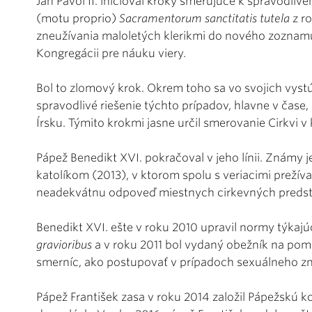
Ján Pavol II. inicioval kroky smerujúce k spravodliv
(motu proprio)
Sacramentorum sanctitatis tutela
z ro
zneužívania maloletých klerikmi do nového zoznam
Kongregácii pre náuku viery.
Bol to zlomový krok. Okrem toho sa vo svojich vys
spravodlivé riešenie týchto prípadov, hlavne v čase,
Írsku. Týmito krokmi jasne určil smerovanie Cirkvi v
Pápež Benedikt XVI. pokračoval v jeho línii. Známy je
katolíkom (2013), v ktorom spolu s veriacimi prežíva
neadekvátnu odpoveď miestnych cirkevných predsta
Benedikt XVI. ešte v roku 2010 upravil normy týkajú
gravioribus
a v roku 2011 bol vydaný obežník na pom
smerníc, ako postupovať v prípadoch sexuálneho zn
Pápež František zasa v roku 2014 založil Pápežskú 