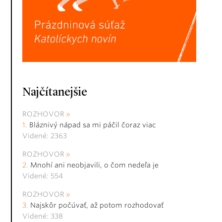
Najčítanejšie
ROZHOVOR
Bláznivý nápad sa mi páčil čoraz viac
Videné: 2363
ROZHOVOR
Mnohí ani neobjavili, o čom nedeľa je
Videné: 554
ROZHOVOR
Najskôr počúvať, až potom rozhodovať
Videné: 338