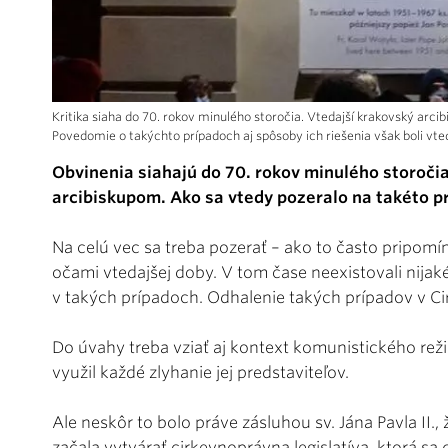
Kritika siaha do 70. rokov minulého storočia. Vtedajší krakovský arcib
Povedomie o takýchto prípadoch aj spôsoby ich riešenia však boli vte
Obvinenia siahajú do 70. rokov minulého storoči
arcibiskupom. Ako sa vtedy pozeralo na takéto pr
Na celú vec sa treba pozerať – ako to často pripomí
očami vtedajšej doby. V tom čase neexistovali nijak
v takých prípadoch. Odhalenie takých prípadov v Ci
Do úvahy treba vziať aj kontext komunistického rež
využil každé zlyhanie jej predstaviteľov.
Ale neskôr to bolo práve zásluhou sv. Jána Pavla II., 
začala vytvárať cirkevnoprávna legislatíva, ktorá sa