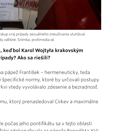
iskup vraj prípady sexuálneho zneužívania ututlával.
dy odlišné. Snímka: profimedia.sk
a, keď bol Karol Wojtyła krakovským
ípady? Ako sa riešili?
na pápež František – hermeneuticky, teda
é špecifické normy, ktoré by určovali postupy
rkvi vtedy vyvolávalo zdesenie a bezradnosť.
imu, ktorý prenasledoval Cirkev a maximálne
že počas jeho pontifikátu sa v tejto oblasti
 ďalej zdokonaľovala za pápeža Benedikta XVI.