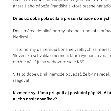
a terajšieho pápeža Františka a ktorá presne nariaď
Dnes už doba pokročila a presun kňazov do iných f
Dnes máme detailné normy, ako postupovať v prípa
klerikmi.
Tieto normy usmerňujú konanie všetkých zainteres
Slovenska schválila smernicu, ktorá vychádza z najnovš
možné nájsť ju na webovom sídle KBS.
V tejto dobe už nik nemôže povedať, že by nevedel,
reagovať.
K zmene systému prispeli aj poslední pápeži. Aká
a jeho nasledovníkov?