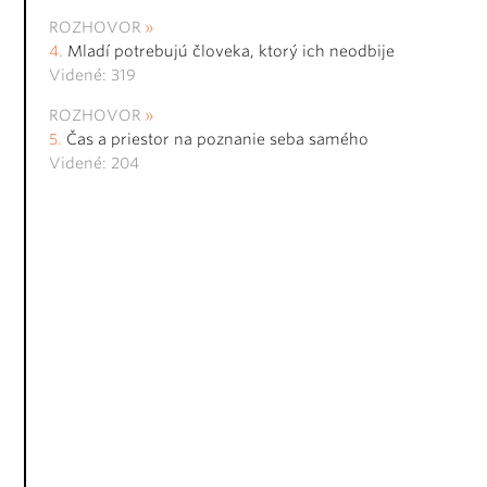
ROZHOVOR
Mladí potrebujú človeka, ktorý ich neodbije
Videné: 319
ROZHOVOR
Čas a priestor na poznanie seba samého
Videné: 204