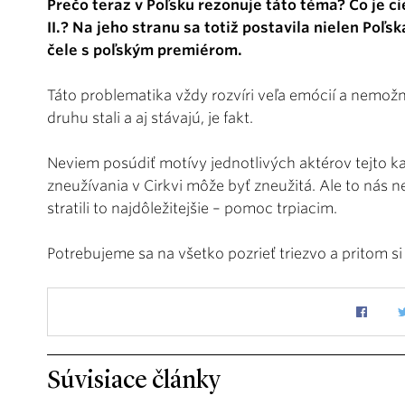
Prečo teraz v Poľsku rezonuje táto téma? Čo je c
II.? Na jeho stranu sa totiž postavila nielen Poľsk
čele s poľským premiérom.
Táto problematika vždy rozvíri veľa emócií a nemožn
druhu stali a aj stávajú, je fakt.
Neviem posúdiť motívy jednotlivých aktérov tejto ka
zneužívania v Cirkvi môže byť zneužitá. Ale to nás n
stratili to najdôležitejšie – pomoc trpiacim.
Potrebujeme sa na všetko pozrieť triezvo a pritom si 
Súvisiace články