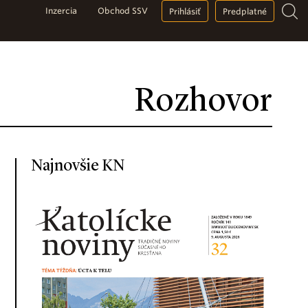
Inzercia
Obchod SSV
Prihlásiť
Predplatné
Rozhovor
Najnovšie KN