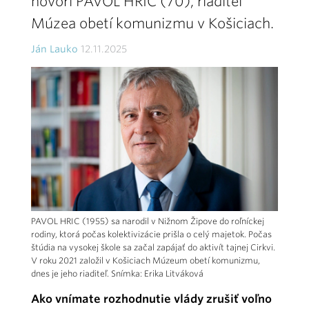
hovorí PAVOL HRIC (70), riaditeľ
Múzea obetí komunizmu v Košiciach.
Ján Lauko
12.11.2025
PAVOL HRIC (1955) sa narodil v Nižnom Žipove do roľníckej
rodiny, ktorá počas kolektivizácie prišla o celý majetok. Počas
štúdia na vysokej škole sa začal zapájať do aktivít tajnej Cirkvi.
V roku 2021 založil v Košiciach Múzeum obetí komunizmu,
dnes je jeho riaditeľ. Snímka: Erika Litváková
Ako vnímate rozhodnutie vlády zrušiť voľno