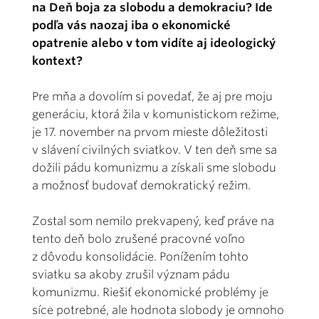
na Deň boja za slobodu a demokraciu? Ide
podľa vás naozaj iba o ekonomické
opatrenie alebo v tom vidíte aj ideologický
kontext?
Pre mňa a dovolím si povedať, že aj pre moju
generáciu, ktorá žila v komunistickom režime,
je 17. november na prvom mieste dôležitosti
v slávení civilných sviatkov. V ten deň sme sa
dožili pádu komunizmu a získali sme slobodu
a možnosť budovať demokratický režim.
Zostal som nemilo prekvapený, keď práve na
tento deň bolo zrušené pracovné voľno
z dôvodu konsolidácie. Ponížením tohto
sviatku sa akoby zrušil význam pádu
komunizmu. Riešiť ekonomické problémy je
síce potrebné, ale hodnota slobody je omnoho