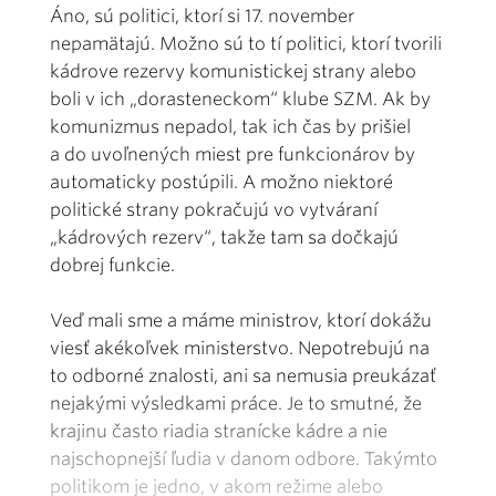
Áno, sú politici, ktorí si 17. november
nepamätajú. Možno sú to tí politici, ktorí tvorili
kádrove rezervy komunistickej strany alebo
boli v ich „dorasteneckom“ klube SZM. Ak by
komunizmus nepadol, tak ich čas by prišiel
a do uvoľnených miest pre funkcionárov by
automaticky postúpili. A možno niektoré
politické strany pokračujú vo vytváraní
„kádrových rezerv“, takže tam sa dočkajú
dobrej funkcie.
Veď mali sme a máme ministrov, ktorí dokážu
viesť akékoľvek ministerstvo. Nepotrebujú na
to odborné znalosti, ani sa nemusia preukázať
nejakými výsledkami práce. Je to smutné, že
krajinu často riadia stranícke kádre a nie
najschopnejší ľudia v danom odbore. Takýmto
politikom je jedno, v akom režime alebo