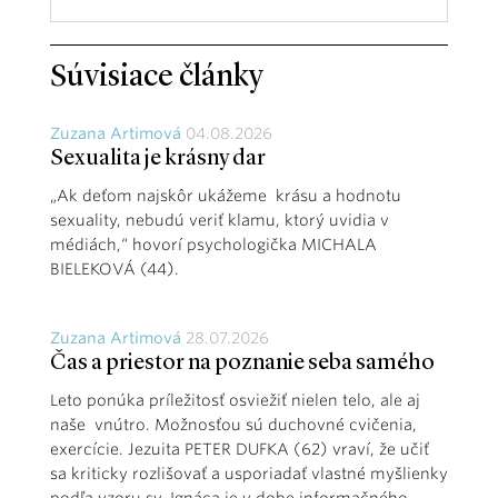
Súvisiace články
Zuzana Artimová
04.08.2026
Sexualita je krásny dar
„Ak deťom najskôr ukážeme krásu a hodnotu
sexuality, nebudú veriť klamu, ktorý uvidia v
médiách,“ hovorí psychologička MICHALA
BIELEKOVÁ (44).
Zuzana Artimová
28.07.2026
Čas a priestor na poznanie seba samého
Leto ponúka príležitosť osviežiť nielen telo, ale aj
naše vnútro. Možnosťou sú duchovné cvičenia,
exercície. Jezuita PETER DUFKA (62) vraví, že učiť
sa kriticky rozlišovať a usporiadať vlastné myšlienky
podľa vzoru sv. Ignáca je v dobe informačného