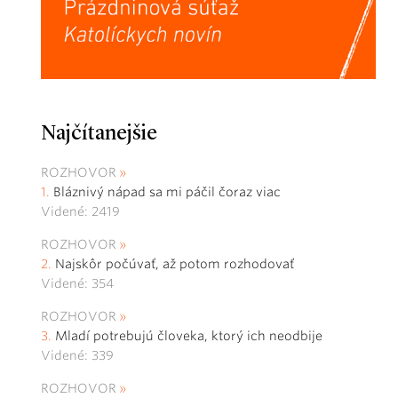
Najčítanejšie
ROZHOVOR
Bláznivý nápad sa mi páčil čoraz viac
Videné: 2419
ROZHOVOR
Najskôr počúvať, až potom rozhodovať
Videné: 354
ROZHOVOR
Mladí potrebujú človeka, ktorý ich neodbije
Videné: 339
ROZHOVOR