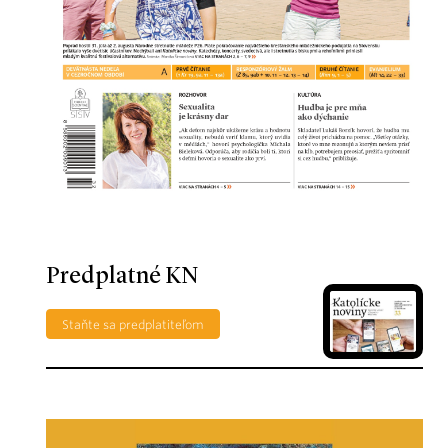
Predplatné KN
Staňte sa predplatiteľom