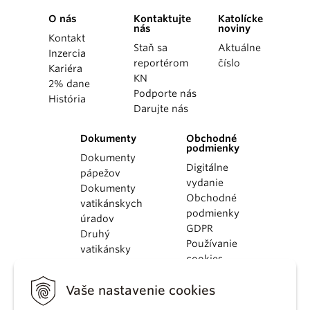
O nás
Kontaktujte
Katolícke
nás
noviny
Kontakt
Staň sa
Aktuálne
Inzercia
reportérom
číslo
Kariéra
KN
2% dane
Podporte nás
História
Darujte nás
Dokumenty
Obchodné
podmienky
Dokumenty
Digitálne
pápežov
vydanie
Dokumenty
Obchodné
vatikánskych
podmienky
úradov
GDPR
Druhý
Používanie
vatikánsky
cookies
koncil
Dokumenty
Vaše nastavenie cookies
KBS