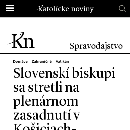
Spravodajstvo
Domáce
Zahraničné
Vatikán
Slovenskí biskupi
sa stretli na
plenárnom
zasadnutí v