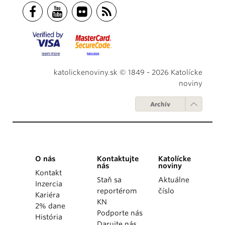
katolickenoviny.sk © 1849 - 2026 Katolícke
noviny
Archív
O nás
Kontaktujte
Katolícke
nás
noviny
Kontakt
Staň sa
Aktuálne
Inzercia
reportérom
číslo
Kariéra
KN
2% dane
Podporte nás
História
Darujte nás