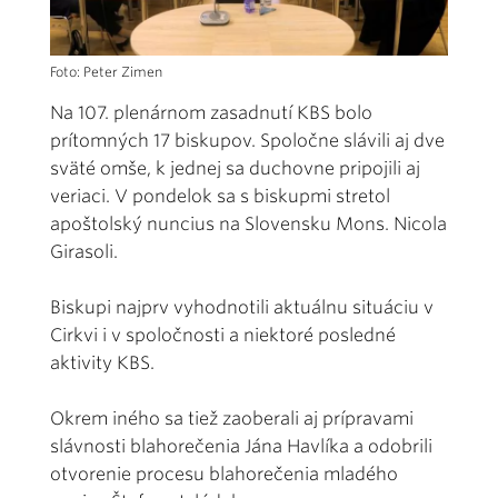
Foto: Peter Zimen
Na 107. plenárnom zasadnutí KBS bolo
prítomných 17 biskupov. Spoločne slávili aj dve
sväté omše, k jednej sa duchovne pripojili aj
veriaci. V pondelok sa s biskupmi stretol
apoštolský nuncius na Slovensku Mons. Nicola
Girasoli.
Biskupi najprv vyhodnotili aktuálnu situáciu v
Cirkvi i v spoločnosti a niektoré posledné
aktivity KBS.
Okrem iného sa tiež zaoberali aj prípravami
slávnosti blahorečenia Jána Havlíka a odobrili
otvorenie procesu blahorečenia mladého