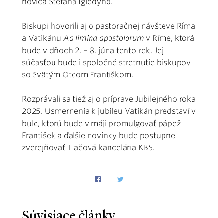
novica Štefana Iglódyho.
Biskupi hovorili aj o pastoračnej návšteve Ríma
a Vatikánu
Ad limina apostolorum
v Ríme, ktorá
bude v dňoch 2. – 8. júna tento rok. Jej
súčasťou bude i spoločné stretnutie biskupov
so Svätým Otcom Františkom.
Rozprávali sa tiež aj o príprave Jubilejného roka
2025. Usmernenia k jubileu Vatikán predstaví v
bule, ktorú bude v máji promulgovať pápež
František a ďalšie novinky bude postupne
zverejňovať Tlačová kancelária KBS.
Súvisiace články