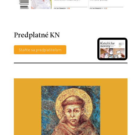
Predplatné KN
Staňte sa predplatiteľom