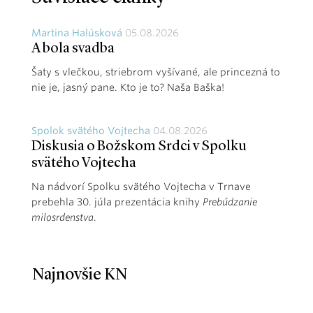
Martina Halúsková
05.08.2026
A bola svadba
Šaty s vlečkou, striebrom vyšívané, ale princezná to
nie je, jasný pane. Kto je to? Naša Baška!
Spolok svätého Vojtecha
04.08.2026
Diskusia o Božskom Srdci v Spolku
svätého Vojtecha
Na nádvorí Spolku svätého Vojtecha v Trnave
prebehla 30. júla prezentácia knihy
Prebúdzanie
milosrdenstva
.
Najnovšie KN