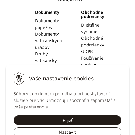
Dokumenty
Obchodné
podmienky
Dokumenty
Digitálne
pápežov
vydanie
Dokumenty
Obchodné
vatikánskych
podmienky
úradov
GDPR
Druhý
Používanie
vatikánsky
cookies
koncil
Dokumenty
Vaše nastavenie cookies
KBS
Kódex
Súbory cookie nám pomáhajú pri poskytovaní
kánonického
služieb pre vás. Umožňujú spoznať a zapamätať si
práva
vaše preferencie.
Katechizmus
Katolíckej
Prijať
cirkvi
Nastaviť