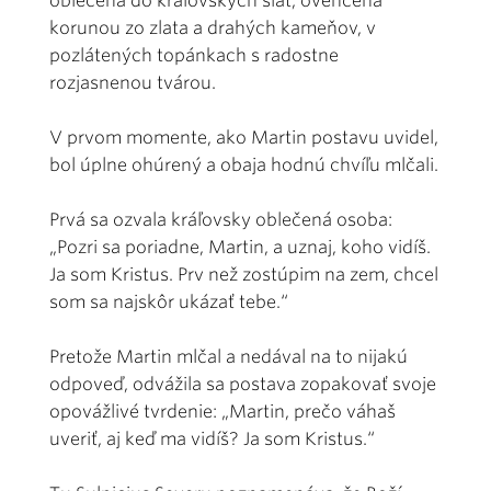
oblečená do kráľovských šiat, ovenčená
korunou zo zlata a drahých kameňov, v
pozlátených topánkach s radostne
rozjasnenou tvárou.
V prvom momente, ako Martin postavu uvidel,
bol úplne ohúrený a obaja hodnú chvíľu mlčali.
Prvá sa ozvala kráľovsky oblečená osoba:
„Pozri sa poriadne, Martin, a uznaj, koho vidíš.
Ja som Kristus. Prv než zostúpim na zem, chcel
som sa najskôr ukázať tebe.“
Pretože Martin mlčal a nedával na to nijakú
odpoveď, odvážila sa postava zopakovať svoje
opovážlivé tvrdenie: „Martin, prečo váhaš
uveriť, aj keď ma vidíš? Ja som Kristus.“