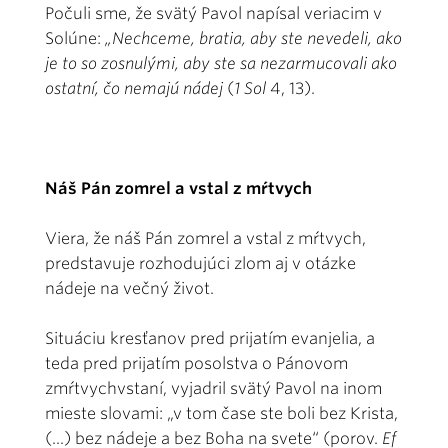
Počuli sme, že svätý Pavol napísal veriacim v
Solúne:
„Nechceme, bratia, aby ste nevedeli, ako
je to so zosnulými, aby ste sa nezarmucovali ako
ostatní, čo nemajú nádej
(
1 Sol
4, 13).
Náš Pán zomrel a vstal z mŕtvych
Viera, že náš Pán zomrel a vstal z mŕtvych,
predstavuje rozhodujúci zlom aj v otázke
nádeje na večný život.
Situáciu kresťanov pred prijatím evanjelia, a
teda pred prijatím posolstva o Pánovom
zmŕtvychvstaní, vyjadril svätý Pavol na inom
mieste slovami: „v tom čase ste boli bez Krista,
(...) bez nádeje a bez Boha na svete“ (porov.
Ef