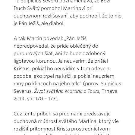
Tu Sulpicius Severu poznamenáva, že Boží
Duch Svätý pomohol Martinovi pri
duchovnom rozlišovaní, aby pochopil, že to nie
je Pán Ježiš, ale diabol.
A tak Martin povedal: „Pán Ježiš
nepredpovedal, že príde oblečený do
purpurových šiat, ani že bude ozdobený
ligotavou korunou. Ja neuverím, že prišiel
Kristus, pokiaľ ho neuvidím v tom odeve a
podobe, ako trpel na kríži, a pokiaľ neuzriem
rany po klincoch na jeho tele“ (porov. Sulpicius
Severus,
Život svätého Martina z Tours
, Trnava
2019, str. 170 – 173).
Cez tento príbeh sa pred nami predstavuje
duchovná múdrosť svätého Martina, ktorý vie
rozlíšiť prítomnosť Krista prostredníctvom