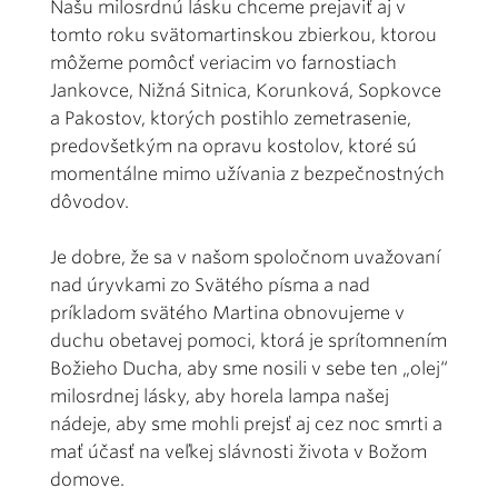
Našu milosrdnú lásku chceme prejaviť aj v
tomto roku svätomartinskou zbierkou, ktorou
môžeme pomôcť veriacim vo farnostiach
Jankovce, Nižná Sitnica, Korunková, Sopkovce
a Pakostov, ktorých postihlo zemetrasenie,
predovšetkým na opravu kostolov, ktoré sú
momentálne mimo užívania z bezpečnostných
dôvodov.
Je dobre, že sa v našom spoločnom uvažovaní
nad úryvkami zo Svätého písma a nad
príkladom svätého Martina obnovujeme v
duchu obetavej pomoci, ktorá je sprítomnením
Božieho Ducha, aby sme nosili v sebe ten „olej“
milosrdnej lásky, aby horela lampa našej
nádeje, aby sme mohli prejsť aj cez noc smrti a
mať účasť na veľkej slávnosti života v Božom
domove.