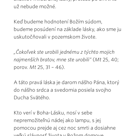
už nebude možné.
Keď budeme hodnotení Božím súdom,
budeme posúdení na základe lásky, ako sme ju
uskutočňovali v pozemskom živote.
„Čokoľvek ste urobili jednému z týchto mojich
najmenších bratov, mne ste urobili“
(
Mt
25, 40;
porov.
Mt
25, 31 – 46).
A táto pravá láska je darom nášho Pána, ktorý
do nášho srdca a svedomia posiela svojho
Ducha Svätého.
Kto verí v Boha-Lásku, nosí v sebe
nepremožiteľnú nádej ako lampu, s jej
pomocou prejde aj cez noc smrti a dosiahne
veľkú slávnosť života v Božom domove.