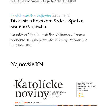
nie je, jasný pane. Kto je to? Naša Baška!
Spolok svätého Vojtecha
04.08.2026
Diskusia o Božskom Srdci v Spolku
svätého Vojtecha
Na nádvorí Spolku svätého Vojtecha v Trnave
prebehla 30. júla prezentácia knihy
Prebúdzanie
milosrdenstva
.
Najnovšie KN