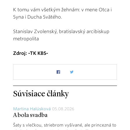
K tomu vám všetkým žehnám: v mene Otca i
Syna i Ducha Svätého.
Stanislav Zvolenský, bratislavský arcibiskup
metropolita
Zdroj: -TK KBS-
Súvisiace články
Martina Halúsková
05.08.2026
A bola svadba
Šaty s vlečkou, striebrom vyšívané, ale princezná to