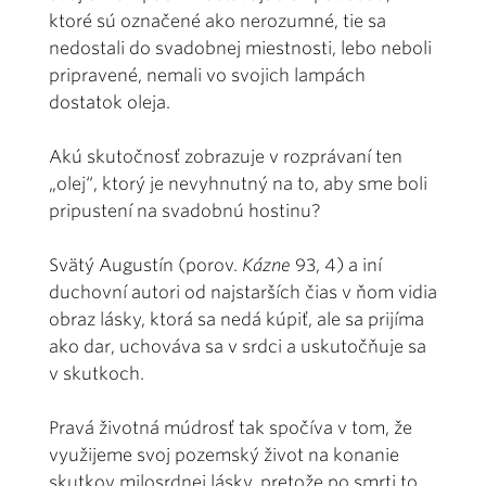
ktoré sú označené ako nerozumné, tie sa
nedostali do svadobnej miestnosti, lebo neboli
pripravené, nemali vo svojich lampách
dostatok oleja.
Akú skutočnosť zobrazuje v rozprávaní ten
„olej“, ktorý je nevyhnutný na to, aby sme boli
pripustení na svadobnú hostinu?
Svätý Augustín (porov.
Kázne
93, 4) a iní
duchovní autori od najstarších čias v ňom vidia
obraz lásky, ktorá sa nedá kúpiť, ale sa prijíma
ako dar, uchováva sa v srdci a uskutočňuje sa
v skutkoch.
Pravá životná múdrosť tak spočíva v tom, že
využijeme svoj pozemský život na konanie
skutkov milosrdnej lásky, pretože po smrti to