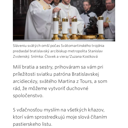
Sláveniu svätých omší počas Svätomartinského trojdnia
predsedal bratislavský arcibiskup metropolita Stanislav
Zvolenský. Snímka: Človek a viera/Zuzana Kostková
Milí bratia a sestry, prihováram sa vám pri
príležitosti sviatku patróna Bratislavskej
arcidiecézy, svätého Martina z Tours, a som
rád, že môžeme vytvoriť duchovné
spoločenstvo.
S vďačnosťou myslím na všetkých kňazov,
ktorí vám sprostredkujú moje slová čítaním
pastierskeho listu.