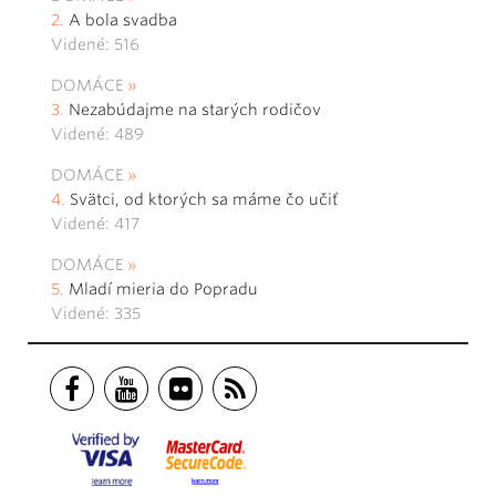
A bola svadba
Videné: 516
DOMÁCE
Nezabúdajme na starých rodičov
Videné: 489
DOMÁCE
Svätci, od ktorých sa máme čo učiť
Videné: 417
DOMÁCE
Mladí mieria do Popradu
Videné: 335