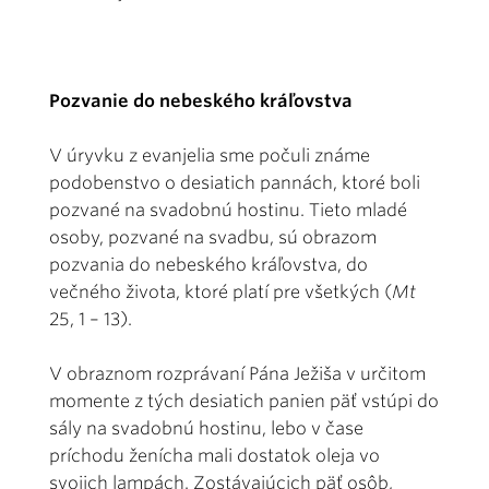
Pozvanie do nebeského kráľovstva
V úryvku z evanjelia sme počuli známe
podobenstvo o desiatich pannách, ktoré boli
pozvané na svadobnú hostinu. Tieto mladé
osoby, pozvané na svadbu, sú obrazom
pozvania do nebeského kráľovstva, do
večného života, ktoré platí pre všetkých (
Mt
25, 1 – 13).
V obraznom rozprávaní Pána Ježiša v určitom
momente z tých desiatich panien päť vstúpi do
sály na svadobnú hostinu, lebo v čase
príchodu ženícha mali dostatok oleja vo
svojich lampách. Zostávajúcich päť osôb,