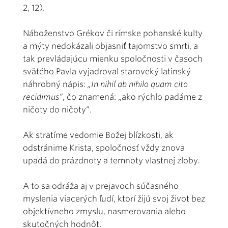
2, 12).
Náboženstvo Grékov či rímske pohanské kulty
a mýty nedokázali objasniť tajomstvo smrti, a
tak prevládajúcu mienku spoločnosti v časoch
svätého Pavla vyjadroval staroveký latinský
náhrobný nápis:
„In nihil ab nihilo quam cito
recidimus“
, čo znamená: „ako rýchlo padáme z
ničoty do ničoty“.
Ak stratíme vedomie Božej blízkosti, ak
odstránime Krista, spoločnosť vždy znova
upadá do prázdnoty a temnoty vlastnej zloby.
A to sa odráža aj v prejavoch súčasného
myslenia viacerých ľudí, ktorí žijú svoj život bez
objektívneho zmyslu, nasmerovania alebo
skutočných hodnôt.