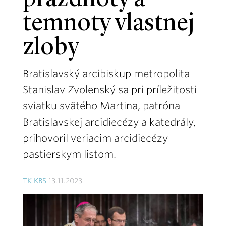
prázdnoty a
temnoty vlastnej
zloby
Bratislavský arcibiskup metropolita
Stanislav Zvolenský sa pri príležitosti
sviatku svätého Martina, patróna
Bratislavskej arcidiecézy a katedrály,
prihovoril veriacim arcidiecézy
pastierskym listom.
TK KBS
13.11.2023