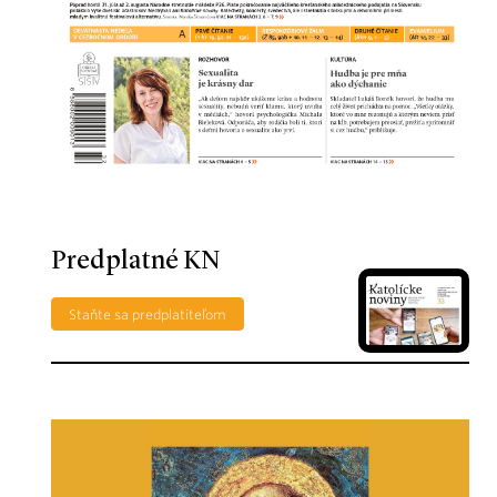
Predplatné KN
Staňte sa predplatiteľom