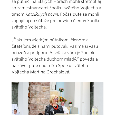
sa pútnici na Starých Horách mohli stretnúť aj
so zamestnancami Spolku svätého Vojtecha a
tímom
Katolíckych novín
. Počas púte sa mohli
zapojiť aj do súťaže pre nových členov Spolku
svätého Vojtecha.
„Ďakujem všetkým pútnikom, členom a
čitateľom, že s nami putovali. Vážime si vašu
priazeň a podporu. Aj vďaka vám je Spolok
svätého Vojtecha duchom mladý,“ povedala
na záver púte riaditeľka Spolku svätého
Vojtecha Martina Grochálová.