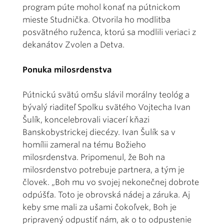
program púte mohol konať na pútnickom
mieste Studnička. Otvorila ho modlitba
posvätného ruženca, ktorú sa modlili veriaci z
dekanátov Zvolen a Detva.
Ponuka milosrdenstva
Pútnickú svätú omšu slávil morálny teológ a
bývalý riaditeľ Spolku svätého Vojtecha Ivan
Šulík, koncelebrovali viacerí kňazi
Banskobystrickej diecézy. Ivan Šulík sa v
homílii zameral na tému Božieho
milosrdenstva. Pripomenul, že Boh na
milosrdenstvo potrebuje partnera, a tým je
človek. „Boh mu vo svojej nekonečnej dobrote
odpúšťa. Toto je obrovská nádej a záruka. Aj
keby sme mali za ušami čokoľvek, Boh je
pripravený odpustiť nám, ak o to odpustenie