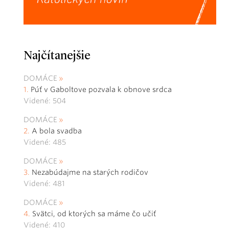
Najčítanejšie
DOMÁCE
Púť v Gaboltove pozvala k obnove srdca
Videné: 504
DOMÁCE
A bola svadba
Videné: 485
DOMÁCE
Nezabúdajme na starých rodičov
Videné: 481
DOMÁCE
Svätci, od ktorých sa máme čo učiť
Videné: 410