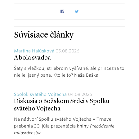
Súvisiace články
Martina Halúsková
05.08.2026
A bola svadba
Šaty s vlečkou, striebrom vyšívané, ale princezná to
nie je, jasný pane. Kto je to? Naša Baška!
Spolok svätého Vojtecha
04.08.2026
Diskusia o Božskom Srdci v Spolku
svätého Vojtecha
Na nádvorí Spolku svätého Vojtecha v Trnave
prebehla 30. júla prezentácia knihy
Prebúdzanie
milosrdenstva
.