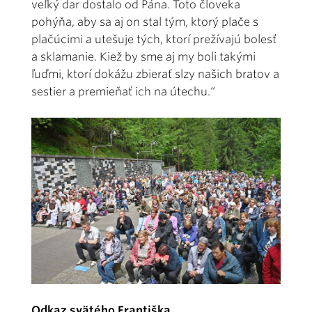
veľký dar dostalo od Pána. Toto človeka
pohýňa, aby sa aj on stal tým, ktorý plače s
plačúcimi a utešuje tých, ktorí prežívajú bolesť
a sklamanie. Kiež by sme aj my boli takými
ľuďmi, ktorí dokážu zbierať slzy našich bratov a
sestier a premieňať ich na útechu.“
Odkaz svätého Františka