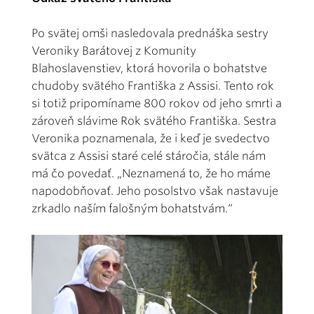
Po svätej omši nasledovala prednáška sestry
Veroniky Barátovej z Komunity
Blahoslavenstiev, ktorá hovorila o bohatstve
chudoby svätého Františka z Assisi. Tento rok
si totiž pripomíname 800 rokov od jeho smrti a
zároveň slávime Rok svätého Františka. Sestra
Veronika poznamenala, že i keď je svedectvo
svätca z Assisi staré celé stáročia, stále nám
má čo povedať. „Neznamená to, že ho máme
napodobňovať. Jeho posolstvo však nastavuje
zrkadlo naším falošným bohatstvám.“