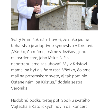
Svätý František nám hovorí, že naše jediné
bohatstvo je adoptívne synovstvo v Kristovi.
„Všetko, čo máme, máme v Ježišovi, jeho
milosrdenstve, jeho láske. Nič si
nepotrebujeme zasluhovať. My v Kristovi
máme iba byť a v ňom rásť. Všetko, čo sme
mali na pozemskom svete, aj tak pominie.
Ostane nám iba Kristus,“ dodala sestra
Veronika.
Hudobnú bodku tretej púti Spolku svätého
Vojtecha a Katolíckych novín dal koncert