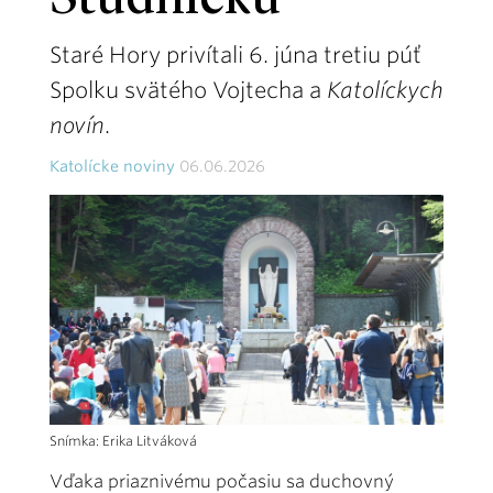
Studničku
Staré Hory privítali 6. júna tretiu púť
Spolku svätého Vojtecha a
Katolíckych
novín
.
Katolícke noviny
06.06.2026
Snímka: Erika Litváková
Vďaka priaznivému počasiu sa duchovný