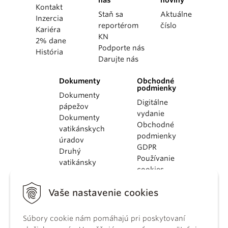
nás
noviny
Kontakt
Staň sa
Aktuálne
Inzercia
reportérom
číslo
Kariéra
KN
2% dane
Podporte nás
História
Darujte nás
Dokumenty
Obchodné
podmienky
Dokumenty
Digitálne
pápežov
vydanie
Dokumenty
Obchodné
vatikánskych
podmienky
úradov
GDPR
Druhý
Používanie
vatikánsky
cookies
koncil
Dokumenty
Vaše nastavenie cookies
KBS
Kódex
Súbory cookie nám pomáhajú pri poskytovaní
kánonického