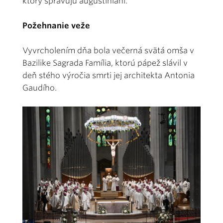
ktorý spravujú augustiniáni.
Požehnanie veže
Vyvrcholením dňa bola večerná svätá omša v
Bazilike Sagrada Família, ktorú pápež slávil v
deň stého výročia smrti jej architekta Antonia
Gaudího.