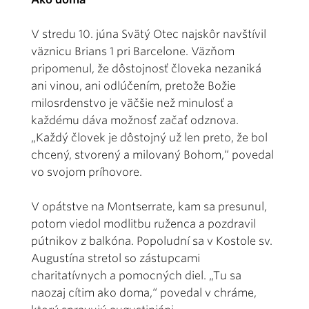
V stredu 10. júna Svätý Otec najskôr navštívil
väznicu Brians 1 pri Barcelone. Väzňom
pripomenul, že dôstojnosť človeka nezaniká
ani vinou, ani odlúčením, pretože Božie
milosrdenstvo je väčšie než minulosť a
každému dáva možnosť začať odznova.
„Každý človek je dôstojný už len preto, že bol
chcený, stvorený a milovaný Bohom,“ povedal
vo svojom príhovore.
V opátstve na Montserrate, kam sa presunul,
potom viedol modlitbu ruženca a pozdravil
pútnikov z balkóna. Popoludní sa v Kostole sv.
Augustína stretol so zástupcami
charitatívnych a pomocných diel. „Tu sa
naozaj cítim ako doma,“ povedal v chráme,