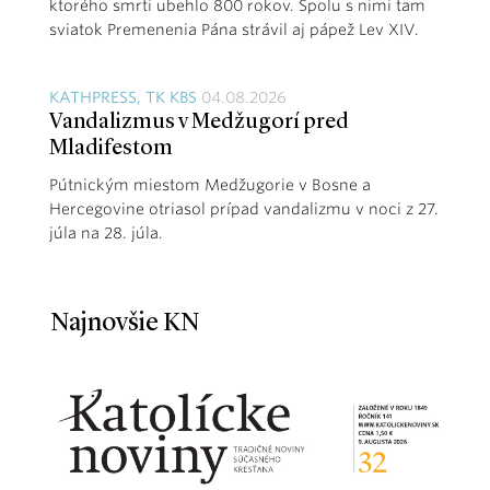
ktorého smrti ubehlo 800 rokov. Spolu s nimi tam
sviatok Premenenia Pána strávil aj pápež Lev XIV.
KATHPRESS, TK KBS
04.08.2026
Vandalizmus v Medžugorí pred
Mladifestom
Pútnickým miestom Medžugorie v Bosne a
Hercegovine otriasol prípad vandalizmu v noci z 27.
júla na 28. júla.
Najnovšie KN