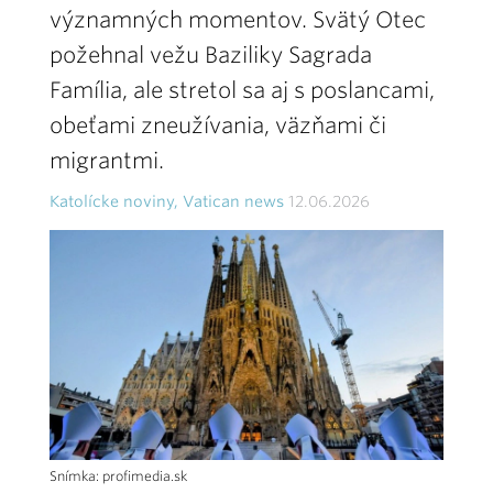
významných momentov. Svätý Otec
požehnal vežu Baziliky Sagrada
Família, ale stretol sa aj s poslancami,
obeťami zneužívania, väzňami či
migrantmi.
Katolícke noviny, Vatican news
12.06.2026
Snímka: profimedia.sk