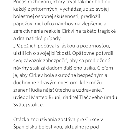
Počas rozhovoru, ktorý trval takmer hodinu,
každý z prítomných, vychádzajúc zo svojej
bolestnej osobnej skúsenosti, predložil
pápežovi niekoľko návrhov na zlepšenie a
zefektívnenie reakcie Cirkvi na takéto tragické
a dramatické prípady.
„Pápež ich počúval s láskou a pozornosťou,
uistil ich o svojej blízkosti. Opätovne potvrdil
svoj záväzok zabezpečiť, aby sa predložené
návrhy stali základom ďalšieho úsilia. Cieľom
je, aby Cirkev bola skutočne bezpečným a
duchovne zdravým miestom, kde môžu
zranení ľudia nájsť útechu a uzdravenie,“
uviedol Matteo Bruni, riaditeľ Tlačového úradu
Svätej stolice.
Otázka zneužívania zostáva pre Cirkev v
Španielsku bolestivou, aktuálne je pod