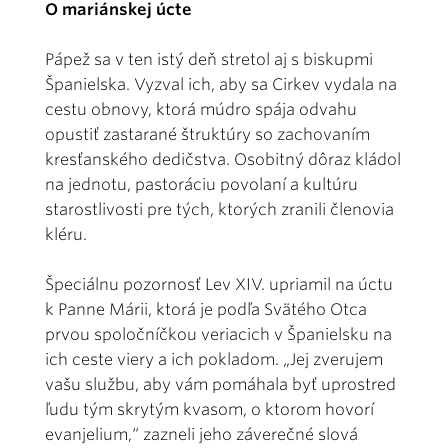
O mariánskej úcte
Pápež sa v ten istý deň stretol aj s biskupmi
Španielska. Vyzval ich, aby sa Cirkev vydala na
cestu obnovy, ktorá múdro spája odvahu
opustiť zastarané štruktúry so zachovaním
kresťanského dedičstva. Osobitný dôraz kládol
na jednotu, pastoráciu povolaní a kultúru
starostlivosti pre tých, ktorých zranili členovia
kléru.
Špeciálnu pozornosť Lev XIV. upriamil na úctu
k Panne Márii, ktorá je podľa Svätého Otca
prvou spoločníčkou veriacich v Španielsku na
ich ceste viery a ich pokladom. „Jej zverujem
vašu službu, aby vám pomáhala byť uprostred
ľudu tým skrytým kvasom, o ktorom hovorí
evanjelium,“ zazneli jeho záverečné slová