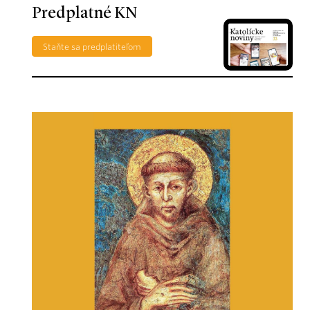
Predplatné KN
Staňte sa predplatiteľom