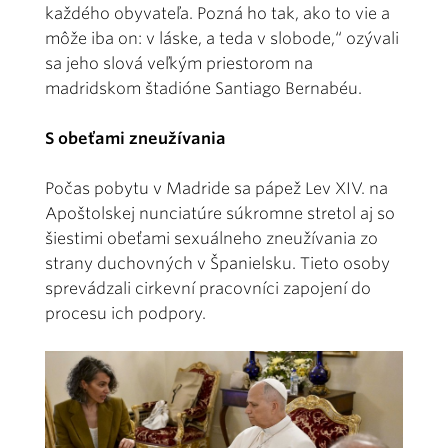
každého obyvateľa. Pozná ho tak, ako to vie a
môže iba on: v láske, a teda v slobode,“ ozývali
sa jeho slová veľkým priestorom na
madridskom štadióne Santiago Bernabéu.
S obeťami zneužívania
Počas pobytu v Madride sa pápež Lev XIV. na
Apoštolskej nunciatúre súkromne stretol aj so
šiestimi obeťami sexuálneho zneužívania zo
strany duchovných v Španielsku. Tieto osoby
sprevádzali cirkevní pracovníci zapojení do
procesu ich podpory.