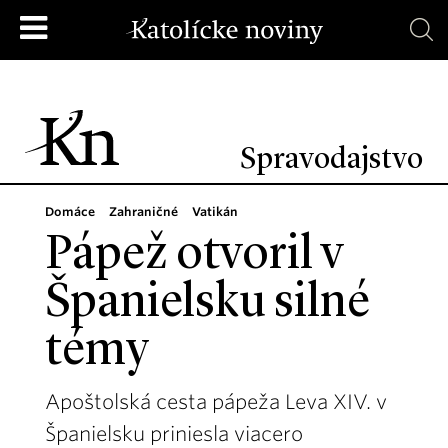
Spravodajstvo
Domáce
Zahraničné
Vatikán
Pápež otvoril v
Španielsku silné
témy
Apoštolská cesta pápeža Leva XIV. v
Španielsku priniesla viacero