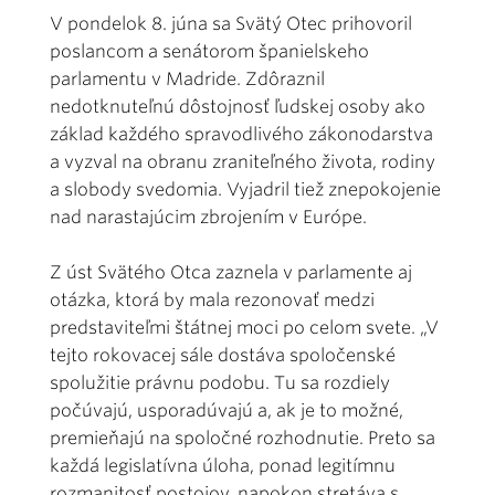
V pondelok 8. júna sa Svätý Otec prihovoril
poslancom a senátorom španielskeho
parlamentu v Madride. Zdôraznil
nedotknuteľnú dôstojnosť ľudskej osoby ako
základ každého spravodlivého zákonodarstva
a vyzval na obranu zraniteľného života, rodiny
a slobody svedomia. Vyjadril tiež znepokojenie
nad narastajúcim zbrojením v Európe.
Z úst Svätého Otca zaznela v parlamente aj
otázka, ktorá by mala rezonovať medzi
predstaviteľmi štátnej moci po celom svete. „V
tejto rokovacej sále dostáva spoločenské
spolužitie právnu podobu. Tu sa rozdiely
počúvajú, usporadúvajú a, ak je to možné,
premieňajú na spoločné rozhodnutie. Preto sa
každá legislatívna úloha, ponad legitímnu
rozmanitosť postojov, napokon stretáva s