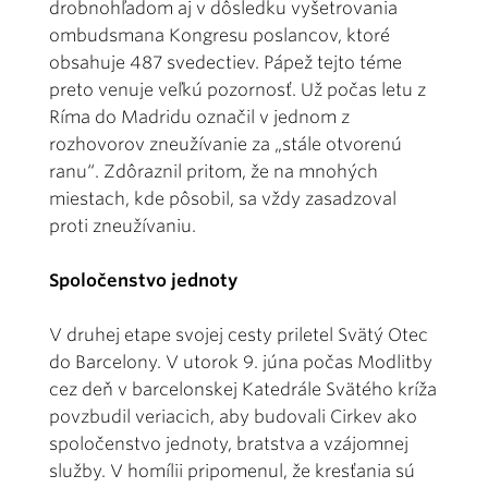
drobnohľadom aj v dôsledku vyšetrovania
ombudsmana Kongresu poslancov, ktoré
obsahuje 487 svedectiev. Pápež tejto téme
preto venuje veľkú pozornosť. Už počas letu z
Ríma do Madridu označil v jednom z
rozhovorov zneužívanie za „stále otvorenú
ranu“. Zdôraznil pritom, že na mnohých
miestach, kde pôsobil, sa vždy zasadzoval
proti zneužívaniu.
Spoločenstvo jednoty
V druhej etape svojej cesty priletel Svätý Otec
do Barcelony. V utorok 9. júna počas Modlitby
cez deň v barcelonskej Katedrále Svätého kríža
povzbudil veriacich, aby budovali Cirkev ako
spoločenstvo jednoty, bratstva a vzájomnej
služby. V homílii pripomenul, že kresťania sú