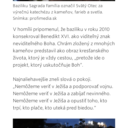
Baziliku Sagrada Família označil Svätý Otec za
výrečnú katechézu z kameňov, farieb a svetla.
Snímka: profimedia.sk
V homílii pripomenul, že baziliku v roku 2010
konsekroval Benedikt XVI. ako viditeľný znak
neviditeľného Boha. Chrám zložený z mnohých
kameňov predstavil ako obraz kresťanského
života, ktorý je vždy cestou, „pretože ide o
projekt, ktorý uskutočňuje Boh“.
Najnaliehavejšie zneli slová o pokoji.
„Nemôžeme veriť v Ježiša a podporovať vojnu.
Nemôžeme veriť v Ježiša a zabíjať nevinného.
Nemôžeme veriť v Ježiša a opustiť toho, kto
trpí, kto plače, kto uteká pred biedou.“