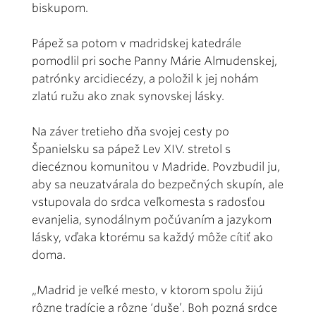
biskupom.
Pápež sa potom v madridskej katedrále
pomodlil pri soche Panny Márie Almudenskej,
patrónky arcidiecézy, a položil k jej nohám
zlatú ružu ako znak synovskej lásky.
Na záver tretieho dňa svojej cesty po
Španielsku sa pápež Lev XIV. stretol s
diecéznou komunitou v Madride. Povzbudil ju,
aby sa neuzatvárala do bezpečných skupín, ale
vstupovala do srdca veľkomesta s radosťou
evanjelia, synodálnym počúvaním a jazykom
lásky, vďaka ktorému sa každý môže cítiť ako
doma.
„Madrid je veľké mesto, v ktorom spolu žijú
rôzne tradície a rôzne ‘duše’. Boh pozná srdce