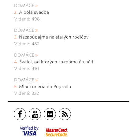
DOMÁCE
A bola svadba
Videné: 496
DOMÁCE
Nezabúdajme na starých rodičov
Videné: 482
DOMÁCE
Svätci, od ktorých sa máme čo učiť
Videné: 410
DOMÁCE
Mladí mieria do Popradu
Videné: 332