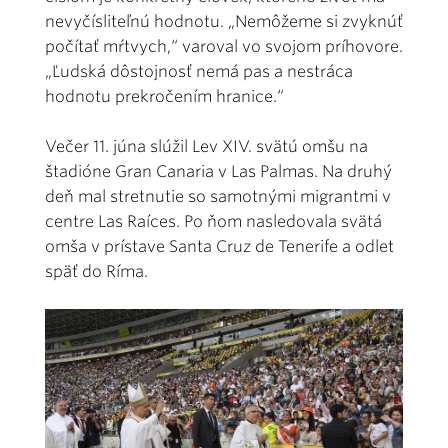
nevyčísliteľnú hodnotu. „Nemôžeme si zvyknúť
počítať mŕtvych,“ varoval vo svojom príhovore.
„Ľudská dôstojnosť nemá pas a nestráca
hodnotu prekročením hranice.“
Večer 11. júna slúžil Lev XIV. svätú omšu na
štadióne Gran Canaria v Las Palmas. Na druhý
deň mal stretnutie so samotnými migrantmi v
centre Las Raíces. Po ňom nasledovala svätá
omša v prístave Santa Cruz de Tenerife a odlet
späť do Ríma.