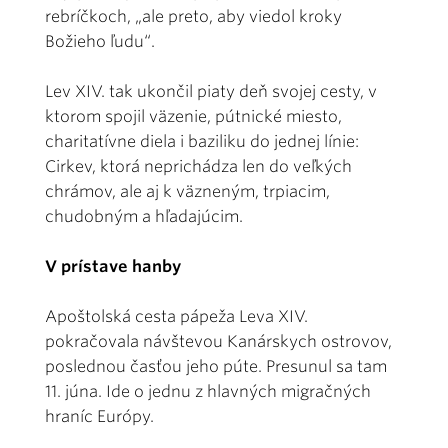
rebríčkoch, „ale preto, aby viedol kroky
Božieho ľudu“.
Lev XIV. tak ukončil piaty deň svojej cesty, v
ktorom spojil väzenie, pútnické miesto,
charitatívne diela i baziliku do jednej línie:
Cirkev, ktorá neprichádza len do veľkých
chrámov, ale aj k väzneným, trpiacim,
chudobným a hľadajúcim.
V prístave hanby
Apoštolská cesta pápeža Leva XIV.
pokračovala návštevou Kanárskych ostrovov,
poslednou časťou jeho púte. Presunul sa tam
11. júna. Ide o jednu z hlavných migračných
hraníc Európy.