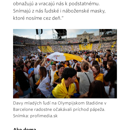
obnažujú a vracajú nás k podstatnému.
Snímajú z nás ľudské i náboženské masky,
ktoré nosíme cez deň.“
Davy mladých ľudí na Olympijskom štadióne v
Barcelone radostne očakávali príchod pápeža.
Snímka: profimedia.sk
Ako doma