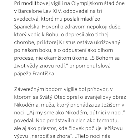
Pri modlitbovej vigílii na Olympijskom štadióne
v Barcelone Lev XIV. odpovedal na tri
svedectvá, ktoré mu poslali mladí zo
Španielska. Hovoril o zdravom nepokoji duše,
ktorý vedie k Bohu, o depresii ako tichej
chorobe, pri ktorej Kristus ostáva ukrižovaný
po našom boku, a o odpustení ako dlhom
procese, nie okamžitom úkone. „S Bohom sa
život vždy znovu rodí,“ pripomenul slová
pápeža Františka.
Záverečným bodom vigílie bol príhovor, v
ktorom sa Svätý Otec oprel o evanjeliový obraz
Nikodéma, muža, ktorý prichádza za Ježišom v
noci. „Aj my sme ako Nikodém, pútnici v noci,“
povedal. Noc predstavil nielen ako temnotu,
ale aj ako priestor, kde človek počuje Ježišovu
výzvu „narodiť sa zhora“. „Tieto noci nás