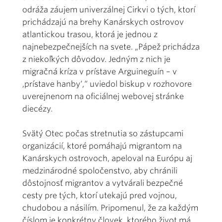
odráža záujem univerzálnej Cirkvi o tých, ktorí
prichádzajú na brehy Kanárskych ostrovov
atlantickou trasou, ktorá je jednou z
najnebezpečnejších na svete. „Pápež prichádza
z niekoľkých dôvodov. Jedným z nich je
migračná kríza v prístave Arguineguín – v
,prístave hanby‘,“ uviedol biskup v rozhovore
uverejnenom na oficiálnej webovej stránke
diecézy.
Svätý Otec počas stretnutia so zástupcami
organizácií, ktoré pomáhajú migrantom na
Kanárskych ostrovoch, apeloval na Európu aj
medzinárodné spoločenstvo, aby chránili
dôstojnosť migrantov a vytvárali bezpečné
cesty pre tých, ktorí utekajú pred vojnou,
chudobou a násilím. Pripomenul, že za každým
číslom je konkrétny človek, ktorého život má