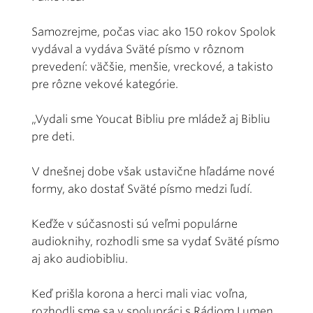
Samozrejme, počas viac ako 150 rokov Spolok
vydával a vydáva Sväté písmo v rôznom
prevedení: väčšie, menšie, vreckové, a takisto
pre rôzne vekové kategórie.
„Vydali sme Youcat Bibliu pre mládež aj Bibliu
pre deti.
V dnešnej dobe však ustavične hľadáme nové
formy, ako dostať Sväté písmo medzi ľudí.
Keďže v súčasnosti sú veľmi populárne
audioknihy, rozhodli sme sa vydať Sväté písmo
aj ako audiobibliu.
Keď prišla korona a herci mali viac voľna,
rozhodli sme sa v spolupráci s Rádiom Lumen