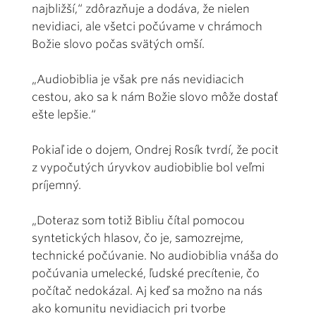
najbližší,“ zdôrazňuje a dodáva, že nielen
nevidiaci, ale všetci počúvame v chrámoch
Božie slovo počas svätých omší.
„Audiobiblia je však pre nás nevidiacich
cestou, ako sa k nám Božie slovo môže dostať
ešte lepšie.“
Pokiaľ ide o dojem, Ondrej Rosík tvrdí, že pocit
z vypočutých úryvkov audiobiblie bol veľmi
príjemný.
„Doteraz som totiž Bibliu čítal pomocou
syntetických hlasov, čo je, samozrejme,
technické počúvanie. No audiobiblia vnáša do
počúvania umelecké, ľudské precítenie, čo
počítač nedokázal. Aj keď sa možno na nás
ako komunitu nevidiacich pri tvorbe