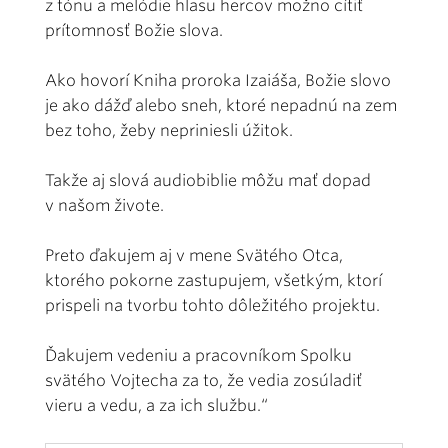
z tónu a melódie hlasu hercov možno cítiť
prítomnosť Božie slova.
Ako hovorí Kniha proroka Izaiáša, Božie slovo
je ako dážď alebo sneh, ktoré nepadnú na zem
bez toho, žeby nepriniesli úžitok.
Takže aj slová audiobiblie môžu mať dopad
v našom živote.
Preto ďakujem aj v mene Svätého Otca,
ktorého pokorne zastupujem, všetkým, ktorí
prispeli na tvorbu tohto dôležitého projektu.
Ďakujem vedeniu a pracovníkom Spolku
svätého Vojtecha za to, že vedia zosúladiť
vieru a vedu, a za ich službu.“