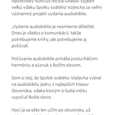
Apoštolský nuncius Nicola Girasoli vyjadril
veľkú vďaku Spolku svätého Vojtecha za veľmi
významný projekt vydania audiobiblie.
„Vydanie audiobiblie je nesmierne dôležité.
Dnes je všetko o komunikácii, takže
potrebujeme knihy, ale potrebujeme aj
počúvať.
Počúvanie audiobiblie prináša poslucháčom
harmóniu a súzvuk s Božím slovom.
Som si istý, že Spolok svätého Vojtecha vybral
na audiobibliu jedny z najlepších hlasov
Slovenska, vďaka ktorým si ľudia môžu
vypočuť Božie slovo.
Hoci ja sa ešte len učím po slovensky, už