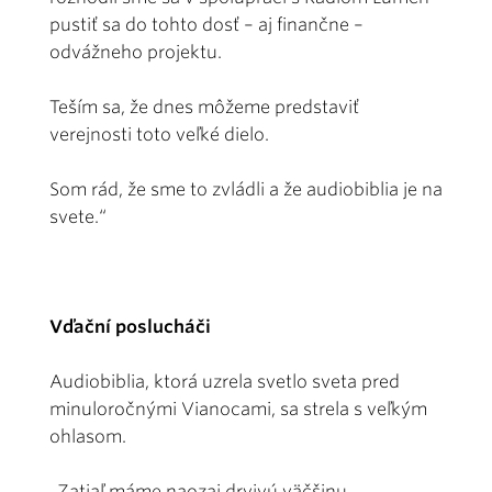
pustiť sa do tohto dosť – aj finančne –
odvážneho projektu.
Teším sa, že dnes môžeme predstaviť
verejnosti toto veľké dielo.
Som rád, že sme to zvládli a že audiobiblia je na
svete.“
Vďační poslucháči
Audiobiblia, ktorá uzrela svetlo sveta pred
minuloročnými Vianocami, sa strela s veľkým
ohlasom.
„Zatiaľ máme naozaj drvivú väčšinu