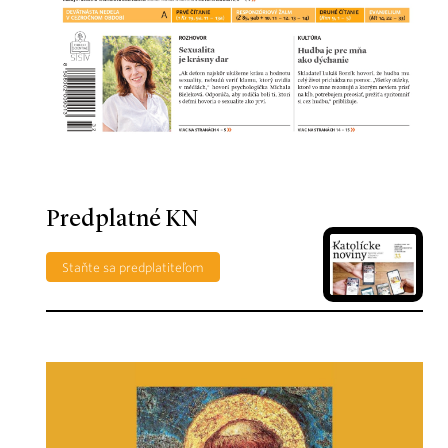
Predplatné KN
Staňte sa predplatiteľom