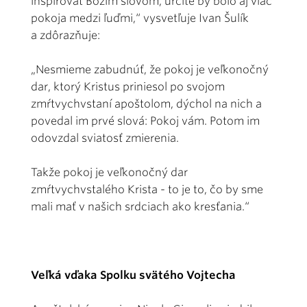
inšpirovať Božím slovom, určite by bolo aj viac
pokoja medzi ľuďmi,“ vysvetľuje Ivan Šulík
a zdôrazňuje:
„Nesmieme zabudnúť, že pokoj je veľkonočný
dar, ktorý Kristus priniesol po svojom
zmŕtvychvstaní apoštolom, dýchol na nich a
povedal im prvé slová: Pokoj vám. Potom im
odovzdal sviatosť zmierenia.
Takže pokoj je veľkonočný dar
zmŕtvychvstalého Krista - to je to, čo by sme
mali mať v našich srdciach ako kresťania.“
Veľká vďaka Spolku svätého Vojtecha