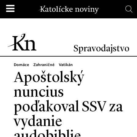
Spravodajstvo
Domáce
Zahraničné
Vatikán
Apoštolský
nuncius
poďakoval SSV za
vydanie