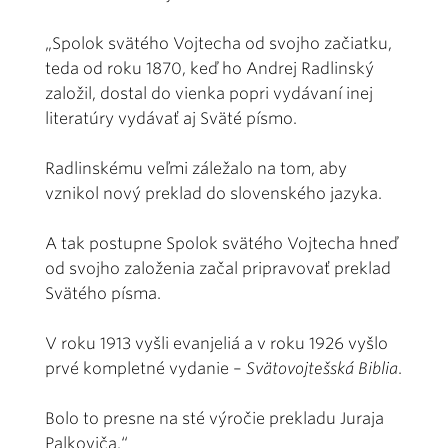
„Spolok svätého Vojtecha od svojho začiatku,
teda od roku 1870, keď ho Andrej Radlinský
založil, dostal do vienka popri vydávaní inej
literatúry vydávať aj Sväté písmo.
Radlinskému veľmi záležalo na tom, aby
vznikol nový preklad do slovenského jazyka.
A tak postupne Spolok svätého Vojtecha hneď
od svojho založenia začal pripravovať preklad
Svätého písma.
V roku 1913 vyšli evanjeliá a v roku 1926 vyšlo
prvé kompletné vydanie –
Svätovojtešská Biblia
.
Bolo to presne na sté výročie prekladu Juraja
Palkoviča.“