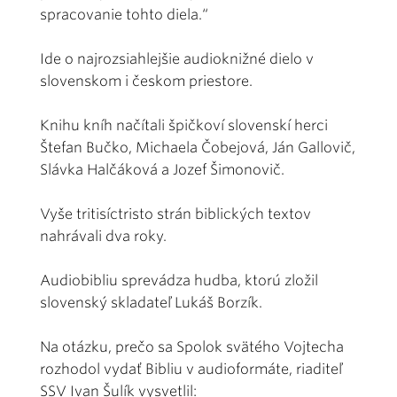
spracovanie tohto diela.“
Ide o najrozsiahlejšie audioknižné dielo v
slovenskom i českom priestore.
Knihu kníh načítali špičkoví slovenskí herci
Štefan Bučko, Michaela Čobejová, Ján Gallovič,
Slávka Halčáková a Jozef Šimonovič.
Vyše tritisíctristo strán biblických textov
nahrávali dva roky.
Audiobibliu sprevádza hudba, ktorú zložil
slovenský skladateľ Lukáš Borzík.
Na otázku, prečo sa Spolok svätého Vojtecha
rozhodol vydať Bibliu v audioformáte, riaditeľ
SSV Ivan Šulík vysvetlil: