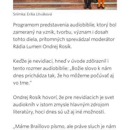
Snímka: Erika Litváková
Programom predstavenia audiobiblie, ktorý bol
zameraný na vznik, tvorbu, význam i dosah
tohto diela, prítomných sprevádzal moderátor
Rádia Lumen Ondrej Rosík.
Keďže je nevidiaci, hneď v úvode zdôraznil i
tento rozmer audiobiblie: „Božie slovo k nám
dnes prichádza tak, že ho môžeme počúvať aj
vo tme.“
Ondrej Rosík hovorí, že pre nevidiacich je svet
audiokníh v istom zmysle hlavným zdrojom
literatúry, hoci dnes sú už aj iné možnosti.
„Máme Braillovo písmo, ale práve sluch je nám