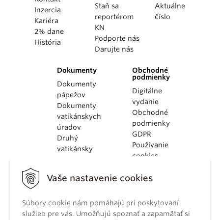
Staň sa
Aktuálne
Inzercia
reportérom
číslo
Kariéra
KN
2% dane
Podporte nás
História
Darujte nás
Dokumenty
Obchodné
podmienky
Dokumenty
Digitálne
pápežov
vydanie
Dokumenty
Obchodné
vatikánskych
podmienky
úradov
GDPR
Druhý
Používanie
vatikánsky
cookies
koncil
Dokumenty
Vaše nastavenie cookies
KBS
Kódex
Súbory cookie nám pomáhajú pri poskytovaní
kánonického
služieb pre vás. Umožňujú spoznať a zapamätať si
práva