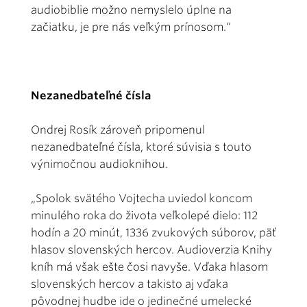
audiobiblie možno nemyslelo úplne na
začiatku, je pre nás veľkým prínosom.“
Nezanedbateľné čísla
Ondrej Rosík zároveň pripomenul
nezanedbateľné čísla, ktoré súvisia s touto
výnimočnou audioknihou.
„Spolok svätého Vojtecha uviedol koncom
minulého roka do života veľkolepé dielo: 112
hodín a 20 minút, 1336 zvukových súborov, päť
hlasov slovenských hercov. Audioverzia Knihy
kníh má však ešte čosi navyše. Vďaka hlasom
slovenských hercov a takisto aj vďaka
pôvodnej hudbe ide o jedinečné umelecké