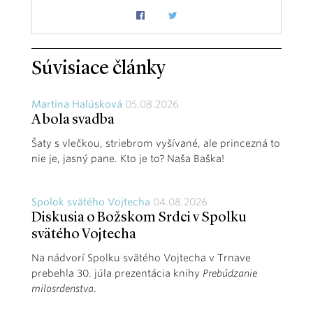
Súvisiace články
Martina Halúsková
05.08.2026
A bola svadba
Šaty s vlečkou, striebrom vyšívané, ale princezná to
nie je, jasný pane. Kto je to? Naša Baška!
Spolok svätého Vojtecha
04.08.2026
Diskusia o Božskom Srdci v Spolku
svätého Vojtecha
Na nádvorí Spolku svätého Vojtecha v Trnave
prebehla 30. júla prezentácia knihy
Prebúdzanie
milosrdenstva
.