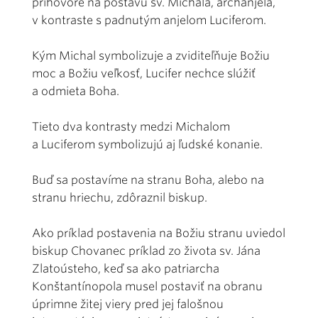
príhovore na postavu sv. Michala, archanjela,
v kontraste s padnutým anjelom Luciferom.
Kým Michal symbolizuje a zviditeľňuje Božiu
moc a Božiu veľkosť, Lucifer nechce slúžiť
a odmieta Boha.
Tieto dva kontrasty medzi Michalom
a Luciferom symbolizujú aj ľudské konanie.
Buď sa postavíme na stranu Boha, alebo na
stranu hriechu, zdôraznil biskup.
Ako príklad postavenia na Božiu stranu uviedol
biskup Chovanec príklad zo života sv. Jána
Zlatoústeho, keď sa ako patriarcha
Konštantínopola musel postaviť na obranu
úprimne žitej viery pred jej falošnou