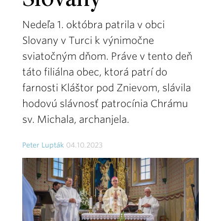
Slovany
Nedeľa 1. októbra patrila v obci
Slovany v Turci k výnimočne
sviatočným dňom. Práve v tento deň
táto filiálna obec, ktorá patrí do
farnosti Kláštor pod Znievom, slávila
hodovú slávnosť patrocínia Chrámu
sv. Michala, archanjela.
Peter Lupták
04.10.2023