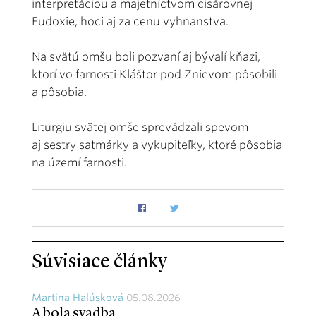
interpretáciou a majetníctvom cisárovnej
Eudoxie, hoci aj za cenu vyhnanstva.
Na svätú omšu boli pozvaní aj bývalí kňazi,
ktorí vo farnosti Kláštor pod Znievom pôsobili
a pôsobia.
Liturgiu svätej omše sprevádzali spevom
aj sestry satmárky a vykupiteľky, ktoré pôsobia
na území farnosti.
Súvisiace články
Martina Halúsková
05.08.2026
A bola svadba