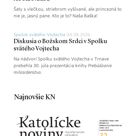
Šaty s vlečkou, striebrom vyšívané, ale princezná to
nie je, jasný pane. Kto je to? Naša Baška!
Spolok svätého Vojtecha
04.08.2026
Diskusia o Božskom Srdci v Spolku
svätého Vojtecha
Na nádvorí Spolku svätého Vojtecha v Trnave
prebehla 30. júla prezentácia knihy
Prebúdzanie
milosrdenstva
.
Najnovšie KN