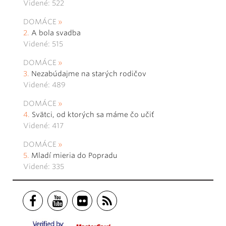
Videné: 522
DOMÁCE
A bola svadba
Videné: 515
DOMÁCE
Nezabúdajme na starých rodičov
Videné: 489
DOMÁCE
Svätci, od ktorých sa máme čo učiť
Videné: 417
DOMÁCE
Mladí mieria do Popradu
Videné: 335