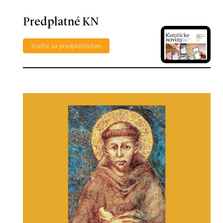
Predplatné KN
Staňte sa predplatiteľom