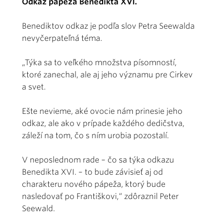
Odkaz pápeža Benedikta XVI.
Benediktov odkaz je podľa slov Petra Seewalda
nevyčerpateľná téma.
„Týka sa to veľkého množstva písomností,
ktoré zanechal, ale aj jeho významu pre Cirkev
a svet.
Ešte nevieme, aké ovocie nám prinesie jeho
odkaz, ale ako v prípade každého dedičstva,
záleží na tom, čo s ním urobia pozostalí.
V neposlednom rade – čo sa týka odkazu
Benedikta XVI. – to bude závisieť aj od
charakteru nového pápeža, ktorý bude
nasledovať po Františkovi,“ zdôraznil Peter
Seewald.