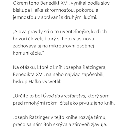
Okrem toho Benedikt XVI. vynikal podľa slov
biskupa Haľka skromnosťou, pokorou a
jemnosťou v správaní s druhými ľuďmi.
„Slová pravdy sú o to uveriteľnejšie, keď ich
hovorí človek, ktorý si tieto vlastnosti
zachováva aj na mikroúrovni osobnej
komunikácie.“
Na otázku, ktoré z kníh Josepha Ratzingera,
Benedikta XVI. na neho najviac zapôsobili,
biskup Haľko vysvetlil:
„Určite to bol
Úvod do kresťanstva
, ktorý som
pred mnohými rokmi čítal ako prvú z jeho kníh.
Joseph Ratzinger v tejto knihe rozvíja tému,
prečo sa nám Boh skrýva a zároveň zjavuje.