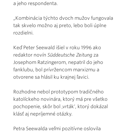
a jeho respondenta.
„Kombinácia týchto dvoch mužov fungovala
tak skvelo možno aj preto, lebo boli úplne
rozdielni.
Keď Peter Seewald išiel v roku 1996 ako
redaktor novín
Süddeutsche Zeitung
za
Josephom Ratzingerom, nepatril do jeho
fanklubu, bol prívržencom marxizmu a
otvorene sa hlásil ku krajnej ľavici.
Rozhodne nebol prototypom tradičného
katolíckeho novinára, ktorý má pre všetko
pochopenie, skôr bol ,vrták‘, ktorý dokázal
klásť aj nepríjemné otázky.
Petra Seewalda veľmi pozitívne oslovila