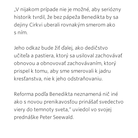
„V nijakom prípade nie je možné, aby seriózny
historik tvrdil, že bez pápeža Benedikta by sa
dejiny Cirkvi uberali rovnakým smerom ako
s ním.
Jeho odkaz bude žiť ďalej, ako dedičstvo
učiteľa a pastiera, ktorý sa usiloval zachovávať
obnovou a obnovovať zachovávaním, ktorý
prispel k tomu, aby sme smerovali k jadru
kresťanstva, nie k jeho odstraňovaniu.
Reforma podľa Benedikta neznamená nič iné
ako s novou prenikavosťou prinášať svedectvo
viery do temnoty sveta,“ uviedol vo svojej
prednáške Peter Seewald.