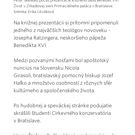
Peter Seewald počas prezentácie knižného diela Benedikt XVI.
Život v Zrkadlovej sieni Primaciálneho paláca v Bratislave.
Snímka: Erika Litváková
Na knižnej prezentácii si prítomní pripomenuli
jedného z najväčších teológov novoveku -
Josepha Ratzingera, neskoršieho pápeža
Benedikta XVI.
Medzi pozvanými hosťami bol apoštolský
nuncius na Slovensku Nicola
Girasoli, bratislavský pomocný biskup Jozef
Haľko a množstvo osobností z rôznych sfér
kultúrneho a spoločenského života.
Po hudobnej a speváckej stránke podujatie
skrášlili študenti Cirkevného konzervatória
v Bratislave.