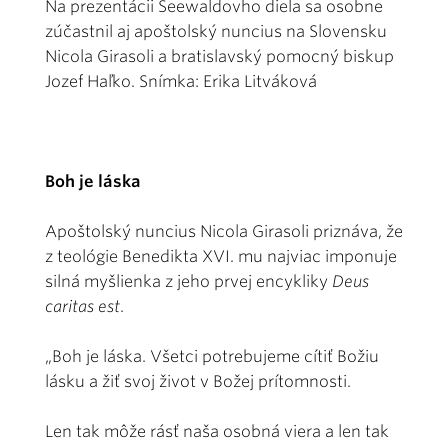
Na prezentácii Seewaldovho diela sa osobne
zúčastnil aj apoštolský nuncius na Slovensku
Nicola Girasoli a bratislavský pomocný biskup
Jozef Haľko. Snímka: Erika Litváková
Boh je láska
Apoštolský nuncius Nicola Girasoli priznáva, že
z teológie Benedikta XVI. mu najviac imponuje
silná myšlienka z jeho prvej encykliky
Deus
caritas est
.
„Boh je láska. Všetci potrebujeme cítiť Božiu
lásku a žiť svoj život v Božej prítomnosti.
Len tak môže rásť naša osobná viera a len tak