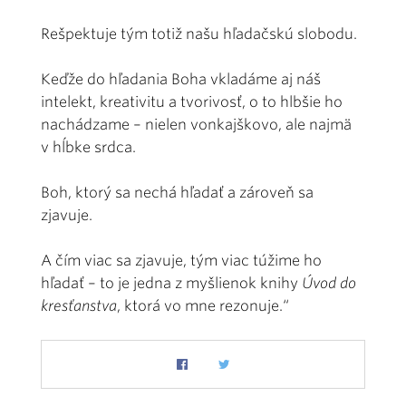
Rešpektuje tým totiž našu hľadačskú slobodu.
Keďže do hľadania Boha vkladáme aj náš
intelekt, kreativitu a tvorivosť, o to hlbšie ho
nachádzame – nielen vonkajškovo, ale najmä
v hĺbke srdca.
Boh, ktorý sa nechá hľadať a zároveň sa
zjavuje.
A čím viac sa zjavuje, tým viac túžime ho
hľadať – to je jedna z myšlienok knihy
Úvod do
kresťanstva
, ktorá vo mne rezonuje.“