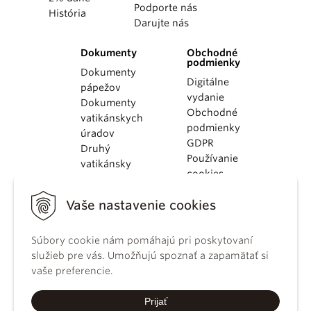
Podporte nás
História
Darujte nás
Dokumenty
Obchodné
podmienky
Dokumenty
Digitálne
pápežov
vydanie
Dokumenty
Obchodné
vatikánskych
podmienky
úradov
GDPR
Druhý
Používanie
vatikánsky
cookies
koncil
Dokumenty
Vaše nastavenie cookies
KBS
Kódex
kánonického
Súbory cookie nám pomáhajú pri poskytovaní
práva
služieb pre vás. Umožňujú spoznať a zapamätať si
Katechizmus
vaše preferencie.
Katolíckej
cirkvi
Prijať