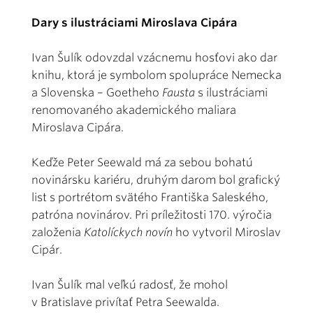
Dary s ilustráciami Miroslava Cipára
Ivan Šulík odovzdal vzácnemu hosťovi ako dar
knihu, ktorá je symbolom spolupráce Nemecka
a Slovenska – Goetheho
Fausta
s ilustráciami
renomovaného akademického maliara
Miroslava Cipára.
Keďže Peter Seewald má za sebou bohatú
novinársku kariéru, druhým darom bol grafický
list s portrétom svätého Františka Saleského,
patróna novinárov. Pri príležitosti 170. výročia
založenia
Katolíckych novín
ho vytvoril Miroslav
Cipár.
Ivan Šulík mal veľkú radosť, že mohol
v Bratislave privítať Petra Seewalda.