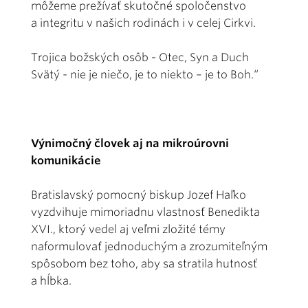
môžeme prežívať skutočné spoločenstvo
a integritu v našich rodinách i v celej Cirkvi.
Trojica božských osôb - Otec, Syn a Duch
Svätý - nie je niečo, je to niekto – je to Boh.“
Výnimočný človek aj na mikroúrovni
komunikácie
Bratislavský pomocný biskup Jozef Haľko
vyzdvihuje mimoriadnu vlastnosť Benedikta
XVI., ktorý vedel aj veľmi zložité témy
naformulovať jednoduchým a zrozumiteľným
spôsobom bez toho, aby sa stratila hutnosť
a hĺbka.