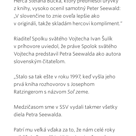
Herca Štefana Bučka, ktorý predniesol úryvky
z knihy, vysoko ocenil samotný Peter Seewald:
„V slovenčine to znie oveľa lepšie ako
v origináli, takže skladám hercovi kompliment.“
Riaditeľ Spolku svätého Vojtecha Ivan Šulík
v príhovore uviedol, že práve Spolok svätého
Vojtecha predstavil Petra Seewalda ako autora
slovenským čitateľom.
„Stalo sa tak ešte v roku 1997, keď vyšla jeho
prvá kniha rozhovorov s Josephom
Ratzingerom s názvom
Soľ zem
e.
Medzičasom sme v SSV vydali takmer všetky
diela Petra Seewalda.
Patrí mu veľká vďaka za to, že nám celé roky