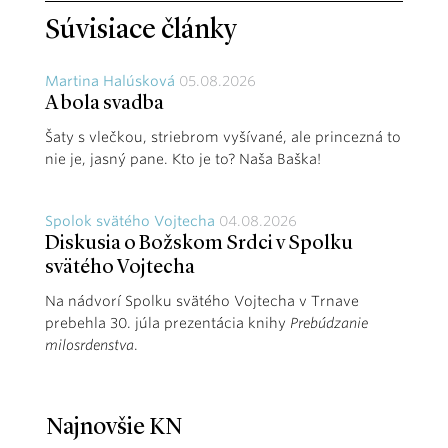
Súvisiace články
Martina Halúsková
05.08.2026
A bola svadba
Šaty s vlečkou, striebrom vyšívané, ale princezná to
nie je, jasný pane. Kto je to? Naša Baška!
Spolok svätého Vojtecha
04.08.2026
Diskusia o Božskom Srdci v Spolku
svätého Vojtecha
Na nádvorí Spolku svätého Vojtecha v Trnave
prebehla 30. júla prezentácia knihy
Prebúdzanie
milosrdenstva
.
Najnovšie KN