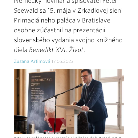
Nemecký novinár a spisovateľ Peter
Seewald sa 15. mája v Zrkadlovej sieni
Primaciálneho paláca v Bratislave
osobne zúčastnil na prezentácii
slovenského vydania svojho knižného
diela
Benedikt XVI. Život
.
Zuzana Artimová
17.05.2023