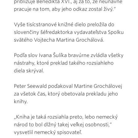
približuje Benedikta XVI., aj za to, že neúnavne
pracuje na tom, aby jeho odkaz zostal živý.“
Vyše tisícstranové knižné dielo preložila do
slovenčiny šéfredaktorka vydavateľstva Spolku
svätého Vojtecha Martina Grochálová.
Podľa slov Ivana Šulíka bravúrne zvládla všetky
nástrahy, ktoré preklad takého rozsiahleho
diela skrýval.
Peter Seewald poďakoval Martine Grochálovej
za všetok čas, ktorý obetovala prekladu jeho
knihy.
„Kniha je taká rozsiahla preto, lebo nemecký
národ to bol dlžný takej veľkej osobnosti,“
vysvetlil nemecký spisovateľ.