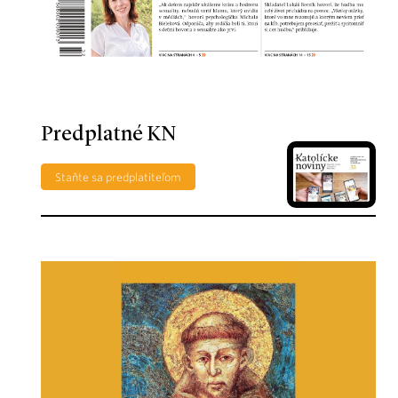
Predplatné KN
Staňte sa predplatiteľom