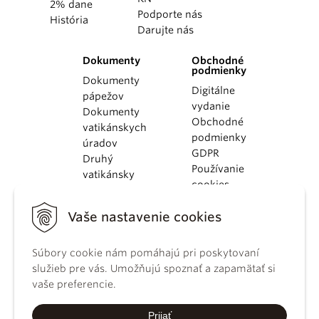
2% dane
Podporte nás
História
Darujte nás
Dokumenty
Obchodné
podmienky
Dokumenty
Digitálne
pápežov
vydanie
Dokumenty
Obchodné
vatikánskych
podmienky
úradov
GDPR
Druhý
Používanie
vatikánsky
cookies
koncil
Dokumenty
Vaše nastavenie cookies
KBS
Kódex
Súbory cookie nám pomáhajú pri poskytovaní
kánonického
služieb pre vás. Umožňujú spoznať a zapamätať si
práva
vaše preferencie.
Katechizmus
Katolíckej
Prijať
cirkvi