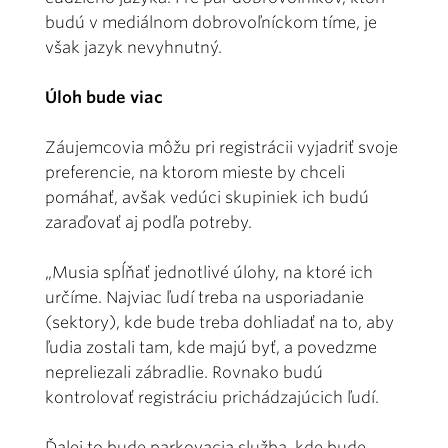
budú v mediálnom dobrovoľníckom tíme, je
však jazyk nevyhnutný.
Úloh bude viac
Záujemcovia môžu pri registrácii vyjadriť svoje
preferencie, na ktorom mieste by chceli
pomáhať, avšak vedúci skupiniek ich budú
zaraďovať aj podľa potreby.
„Musia spĺňať jednotlivé úlohy, na ktoré ich
určíme. Najviac ľudí treba na usporiadanie
(sektory), kde bude treba dohliadať na to, aby
ľudia zostali tam, kde majú byť, a povedzme
nepreliezali zábradlie. Rovnako budú
kontrolovať registráciu prichádzajúcich ľudí.
Ďalej to bude parkovacia služba, kde bude