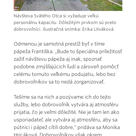
Návšteva Svätého Otca si vyžaduje veľkú
personálnu kapacitu. Dôležitým prvkom sú preto
dobrovoľníci. Ilustračná snímka: Erika Litváková
Odmenou je samotná prestíž byť v tíme
pápeža Františka. „Bude to špeciálna príležitosť
zažiť návštevu pápeža aj inak, spoznať
podobne zmýšľajúcich ľudí a zároveň pomôcť
celému tomuto veľkému podujatiu, lebo bez
dobrovoľníkov sa to nedá zorganizovať.
Tešíme sa na nich a pozývame ich do tejto
služby, lebo dobrovoľník vytvára aj atmosféru
prijatia, čo je veľmi dôležité. Nie je tam len ako
usporiadateľ, ale vytvára aj atmosféru, aby sa
pútnici i pápež cítili dobre,“ pridáva sa Monika
Hricáková. Dobrovoľníkov však okrem