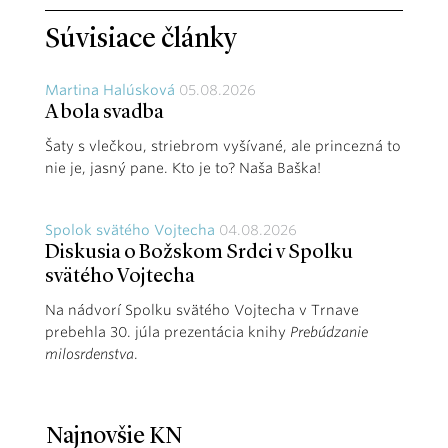
Súvisiace články
Martina Halúsková
05.08.2026
A bola svadba
Šaty s vlečkou, striebrom vyšívané, ale princezná to
nie je, jasný pane. Kto je to? Naša Baška!
Spolok svätého Vojtecha
04.08.2026
Diskusia o Božskom Srdci v Spolku
svätého Vojtecha
Na nádvorí Spolku svätého Vojtecha v Trnave
prebehla 30. júla prezentácia knihy
Prebúdzanie
milosrdenstva
.
Najnovšie KN