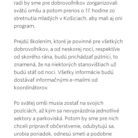
radi by sme pre dobrovoľníkov zorganizovali
svätú omšu a potom prenos o 17. hodine zo
stretnutia mladých v Košiciach, aby mali aj oni
program.
Prejdú školením, ktoré je povinné pre všetkých
dobrovoľníkov, a od neskorej noci, respektíve
od skorého rána, budú prichádzať pútnici, to
znamená, že na niektorých stanovištiach už
budú stáť od noci. Všetky informácie budú
dostávať informačnými e-mailmi od
koordinátorov.
Po svätej omši musia zostať na svojich
pozíciách, až kým sa nevyprázdnia jednotlivé
sektory a parkoviská. Potom by sme pre nich
chceli pripraviť občerstvenie, odubytujú sa,
urobia poriadok, odnesú smeti a podobne