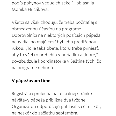
podľa pokynov vedúcich sekcií,“ objasnila
Monika Hricáková.
Všetci sa však zhodujú, že treba počítať aj s
obmedzenou účasťou na programe.
Dobrovoľníci na niektorých pozíciách pápeža
neuvidia, no majú česť byť jeho predĺženou
rukou. „To je taká obeta, ktorú treba priniesť,
aby to všetko prebehlo v poriadku a dobre,“
povzbudzuje koordinátorka v Šaštíne tých, čo
na programe nebudú.
V pápežovom tíme
Registrácia prebieha na oficiálnej stránke
návštevy pápeža približne dva týždne.
Organizátori odporúčajú prihlásiť sa čím skôr,
najneskôr do začiatku septembra.