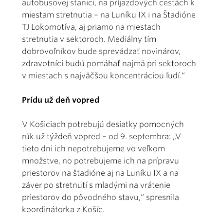
autobusovej stanici, na príjazdových cestách k
miestam stretnutia – na Luníku IX i na Štadióne
TJ Lokomotíva, aj priamo na miestach
stretnutia v sektoroch. Mediálny tím
dobrovoľníkov bude sprevádzať novinárov,
zdravotníci budú pomáhať najmä pri sektoroch
v miestach s najväčšou koncentráciou ľudí.“
Prídu už deň vopred
V Košiciach potrebujú desiatky pomocných
rúk už týždeň vopred – od 9. septembra: „V
tieto dni ich nepotrebujeme vo veľkom
množstve, no potrebujeme ich na prípravu
priestorov na štadióne aj na Luníku IX a na
záver po stretnutí s mladými na vrátenie
priestorov do pôvodného stavu,“ spresnila
koordinátorka z Košíc.