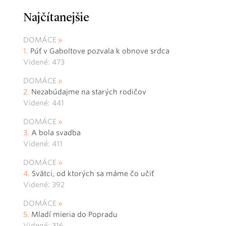
Najčítanejšie
DOMÁCE
Púť v Gaboltove pozvala k obnove srdca
Videné: 473
DOMÁCE
Nezabúdajme na starých rodičov
Videné: 441
DOMÁCE
A bola svadba
Videné: 411
DOMÁCE
Svätci, od ktorých sa máme čo učiť
Videné: 392
DOMÁCE
Mladí mieria do Popradu
Videné: 316