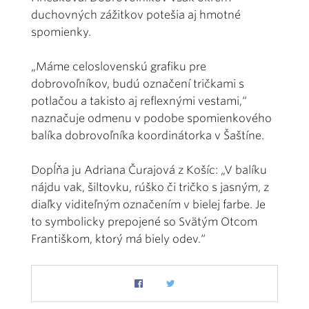
duchovných zážitkov potešia aj hmotné
spomienky.
„Máme celoslovenskú grafiku pre
dobrovoľníkov, budú označení tričkami s
potlačou a takisto aj reflexnými vestami,“
naznačuje odmenu v podobe spomienkového
balíka dobrovoľníka koordinátorka v Šaštíne.
Dopĺňa ju Adriana Čurajová z Košíc: „V balíku
nájdu vak, šiltovku, rúško či tričko s jasným, z
diaľky viditeľným označením v bielej farbe. Je
to symbolicky prepojené so Svätým Otcom
Františkom, ktorý má biely odev.“