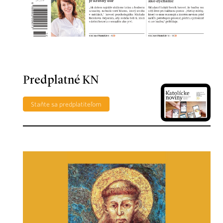
Predplatné KN
Staňte sa predplatiteľom