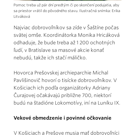
Pomoc treba už pár dní predtým či po skončení podujatia, aby
sa priestor vrátil do pôvodného stavu. Ilustračná snímka: Erika
Litváková
Najviac dobrovoľníkov sa zíde v Šaštíne počas
svätej omše. Koordinátorka Monika Hricáková
odhaduje, že bude treba až 1 200 ochotných
ľudí, v Bratislave sa masové akcie konať
nebudú, takže ich stačí máličko.
Hovorca Prešovskej archieparchie Michal
Pavlišinovič hovorí o tisícke dobrovoľníkov. V
Košiciach ich podľa organizátorky Adriany
Čurajovej očakávajú približne 700, niektorí
budú na štadióne Lokomotívy, iní na Luníku IX.
Vekové obmedzenie i povinné očkovanie
V Košiciach a Prešove musia mať dobrovoľníci