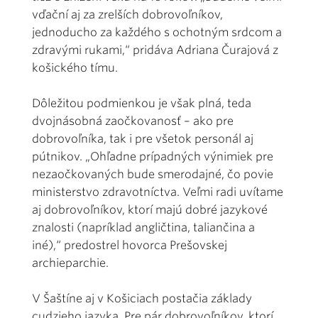
vďační aj za zrelších dobrovoľníkov,
jednoducho za každého s ochotným srdcom a
zdravými rukami,“ pridáva Adriana Čurajová z
košického tímu.
Dôležitou podmienkou je však plná, teda
dvojnásobná zaočkovanosť – ako pre
dobrovoľníka, tak i pre všetok personál aj
pútnikov. „Ohľadne prípadných výnimiek pre
nezaočkovaných bude smerodajné, čo povie
ministerstvo zdravotníctva. Veľmi radi uvítame
aj dobrovoľníkov, ktorí majú dobré jazykové
znalosti (napríklad angličtina, taliančina a
iné),“ predostrel hovorca Prešovskej
archieparchie.
V Šaštíne aj v Košiciach postačia základy
cudzieho jazyka. Pre pár dobrovoľníkov, ktorí