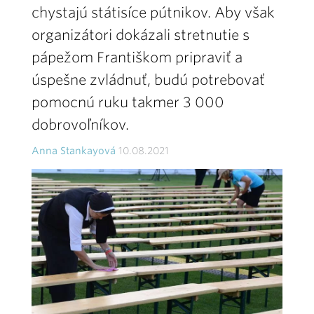
chystajú státisíce pútnikov. Aby však
organizátori dokázali stretnutie s
pápežom Františkom pripraviť a
úspešne zvládnuť, budú potrebovať
pomocnú ruku takmer 3 000
dobrovoľníkov.
Anna Stankayová
10.08.2021