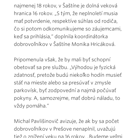
najmenej 18 rokov, v Šaštíne je dolná veková
hranica 16 rokov. „S tým, že neplnoletí musia
mať potvrdenie, respektíve súhlas od rodiča,
čo si potom odkomunikujeme so záujemcami,
keď sa prihlásia,“ doplnila koordinátorka
dobrovoľníkov v Šaštíne Monika Hricáková.
Pripomenula však, že by mali byť schopní
obetovať sa pre službu. „Výhodou je fyzická
zdatnosť, pretože budú niekoľko hodín musieť
stáť na mieste alebo sa presúvať v zmysle
parkovísk, byť zodpovední a najmä počúvať
pokyny. A, samozrejme, mať dobrú náladu, to
vždy pomáha.“
Michal Pavlišinovič avizuje, že ak by sa počet
dobrovoľníkov v Prešove nenaplnil, uvažujú
tiež o znížení veku na 16 rokov. „Budeme veľmi