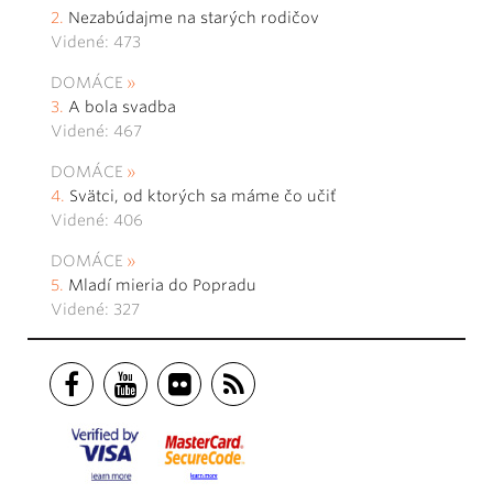
Nezabúdajme na starých rodičov
Videné: 473
DOMÁCE
A bola svadba
Videné: 467
DOMÁCE
Svätci, od ktorých sa máme čo učiť
Videné: 406
DOMÁCE
Mladí mieria do Popradu
Videné: 327