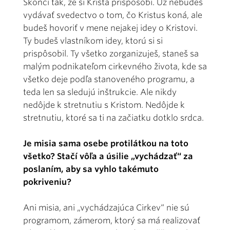
Skončí tak, že si Krista prispôsobí. Už nebudeš
vydávať svedectvo o tom, čo Kristus koná, ale
budeš hovoriť v mene nejakej idey o Kristovi.
Ty budeš vlastníkom idey, ktorú si si
prispôsobil. Ty všetko zorganizuješ, staneš sa
malým podnikateľom cirkevného života, kde sa
všetko deje podľa stanoveného programu, a
teda len sa sledujú inštrukcie. Ale nikdy
nedôjde k stretnutiu s Kristom. Nedôjde k
stretnutiu, ktoré sa ti na začiatku dotklo srdca.
Je misia sama osebe protilátkou na toto
všetko? Stačí vôľa a úsilie „vychádzať“ za
poslaním, aby sa vyhlo takémuto
pokriveniu?
Ani misia, ani „vychádzajúca Cirkev“ nie sú
programom, zámerom, ktorý sa má realizovať