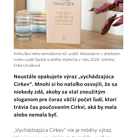
Knihu Bez neho nemôžeme nič urobiť. Misionármi v dnešnom
svete vydal Spolok svätého Vojtecha v roku 2020. Snímka:
Erika Litváková
Neustále opakujete výraz „vychádzajúca
Cirkev“. Mnohí si ho natoľko osvojili, že sa
niekedy zdá, akoby sa stal zneužitým
sloganom pre čoraz väčší počet ľudí, ktorí
trávia čas poučovaním Cirkvi, aká by mala
alebo nemala byť.
„Vychádzajúca Cirkev“ nie je módny výraz,