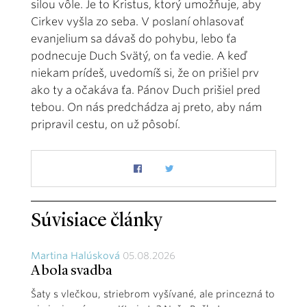
silou vôle. Je to Kristus, ktorý umožňuje, aby
Cirkev vyšla zo seba. V poslaní ohlasovať
evanjelium sa dávaš do pohybu, lebo ťa
podnecuje Duch Svätý, on ťa vedie. A keď
niekam prídeš, uvedomíš si, že on prišiel prv
ako ty a očakáva ťa. Pánov Duch prišiel pred
tebou. On nás predchádza aj preto, aby nám
pripravil cestu, on už pôsobí.
Súvisiace články
Martina Halúsková
05.08.2026
A bola svadba
Šaty s vlečkou, striebrom vyšívané, ale princezná to