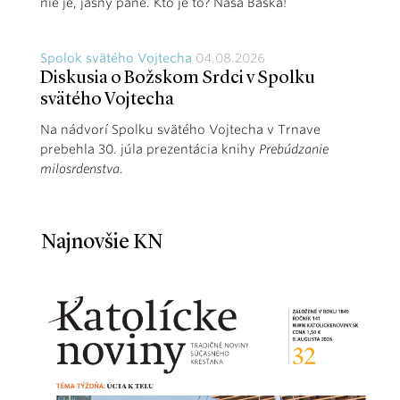
nie je, jasný pane. Kto je to? Naša Baška!
Spolok svätého Vojtecha
04.08.2026
Diskusia o Božskom Srdci v Spolku
svätého Vojtecha
Na nádvorí Spolku svätého Vojtecha v Trnave
prebehla 30. júla prezentácia knihy
Prebúdzanie
milosrdenstva
.
Najnovšie KN