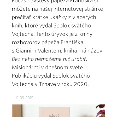
Počas návštevy pápeža Františka si
môžete na našej internetovej stránke
prečítať krátke ukážky z viacerých
kníh, ktoré vydal Spolok svätého
Vojtecha. Tento úryvok je z knihy
rozhovorov pápeža Františka
s Giannim Valentem; kniha má názov
Bez neho nemôžeme nič urobiť
.
Misionármi v dnešnom svete.
Publikáciu vydal Spolok svätého
Vojtecha v Trnave v roku 2020.
11.09.2021