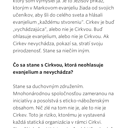
ktorý som vymyslel ja. Je to Ježišov príkaz,
ktorým v Markovom evanjeliu žiada od svojich
učeníkov, aby šli do celého sveta a hlásali
evanjelium „každému stvoreniu“. Cirkev je buď
„vychádzajúca“, alebo nie je Cirkvou. Buď
ohlasuje evanjelium, alebo nie je Cirkvou. Ak
Cirkev nevychádza, pokazí sa, stratí svoju
prirodzenosť. Stane sa niečím iným.
Čo sa stane s Cirkvou, ktorá neohlasuje
evanjelium a nevychádza?
Stane sa duchovným združením.
Mnohonárodnou spoločnosťou zameranou na
iniciatívy a posolstvá s eticko-náboženským
obsahom. Nič zlé na tom nie je, ale to nie je
Cirkev. Toto je riziko, ktorému je vystavená
každá statická organizácia v rámci Cirkvi.