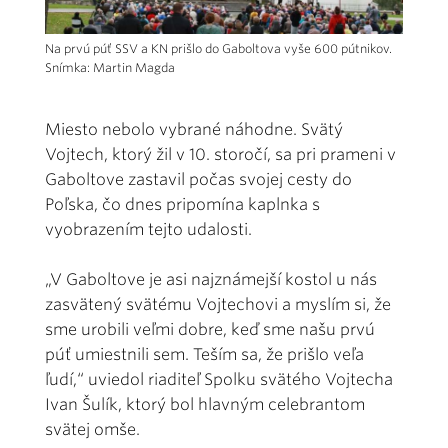
Na prvú púť SSV a KN prišlo do Gaboltova vyše 600 pútnikov.
Snímka: Martin Magda
Miesto nebolo vybrané náhodne. Svätý
Vojtech, ktorý žil v 10. storočí, sa pri prameni v
Gaboltove zastavil počas svojej cesty do
Poľska, čo dnes pripomína kaplnka s
vyobrazením tejto udalosti.
„V Gaboltove je asi najznámejší kostol u nás
zasvätený svätému Vojtechovi a myslím si, že
sme urobili veľmi dobre, keď sme našu prvú
púť umiestnili sem. Teším sa, že prišlo veľa
ľudí,“ uviedol riaditeľ Spolku svätého Vojtecha
Ivan Šulík, ktorý bol hlavným celebrantom
svätej omše.