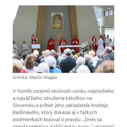
Snímka: Martin Magda
V homílii ozrejmil okolnosti vzniku najstaršieho
a najväčšieho združenia katolíkov na
Slovensku a príbeh jeho zakladateľa Andreja
Radlinského, ktorý dokázal aj v ťažkých
podmienkach bojovať o pravdu. „Dnes sa
pravda prekrúca, každý má tu svoju,“ upozornil