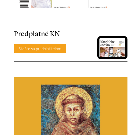
Predplatné KN
Staňte sa predplatiteľom