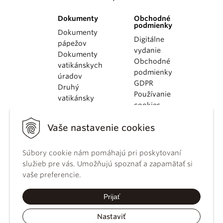
Dokumenty
Obchodné
podmienky
Dokumenty
Digitálne
pápežov
vydanie
Dokumenty
Obchodné
vatikánskych
podmienky
úradov
GDPR
Druhý
Používanie
vatikánsky
cookies
koncil
Dokumenty
Vaše nastavenie cookies
KBS
Kódex
Súbory cookie nám pomáhajú pri poskytovaní
kánonického
služieb pre vás. Umožňujú spoznať a zapamätať si
práva
vaše preferencie.
Katechizmus
Katolíckej
cirkvi
Prijať
Nastaviť