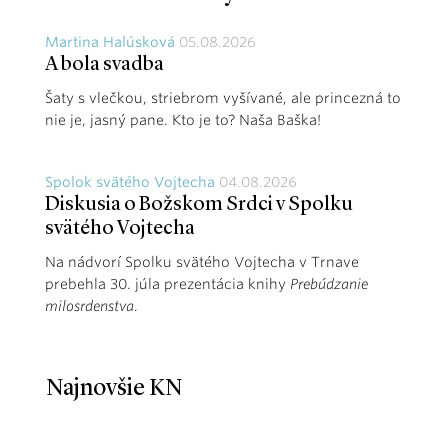
Martina Halúsková
05.08.2026
A bola svadba
Šaty s vlečkou, striebrom vyšívané, ale princezná to
nie je, jasný pane. Kto je to? Naša Baška!
Spolok svätého Vojtecha
04.08.2026
Diskusia o Božskom Srdci v Spolku
svätého Vojtecha
Na nádvorí Spolku svätého Vojtecha v Trnave
prebehla 30. júla prezentácia knihy
Prebúdzanie
milosrdenstva
.
Najnovšie KN