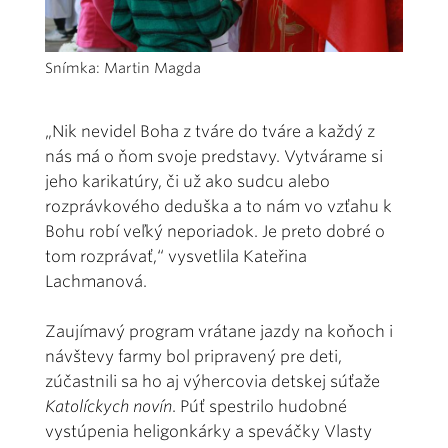
Snímka: Martin Magda
„Nik nevidel Boha z tváre do tváre a každý z
nás má o ňom svoje predstavy. Vytvárame si
jeho karikatúry, či už ako sudcu alebo
rozprávkového deduška a to nám vo vzťahu k
Bohu robí veľký neporiadok. Je preto dobré o
tom rozprávať,“ vysvetlila Kateřina
Lachmanová.
Zaujímavý program vrátane jazdy na koňoch i
návštevy farmy bol pripravený pre deti,
zúčastnili sa ho aj výhercovia detskej súťaže
Katolíckych novín
. Púť spestrilo hudobné
vystúpenia heligonkárky a speváčky Vlasty