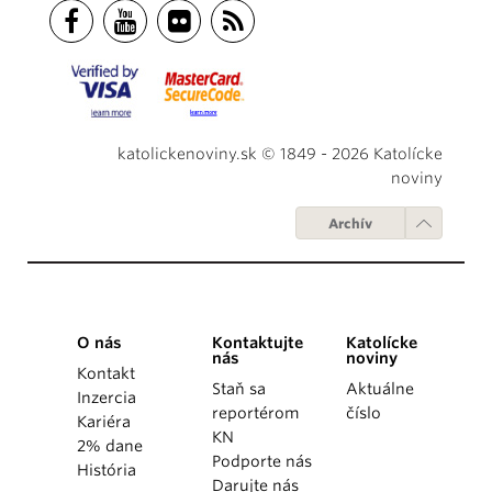
katolickenoviny.sk © 1849 - 2026 Katolícke
noviny
Archív
O nás
Kontaktujte
Katolícke
nás
noviny
Kontakt
Staň sa
Aktuálne
Inzercia
reportérom
číslo
Kariéra
KN
2% dane
Podporte nás
História
Darujte nás