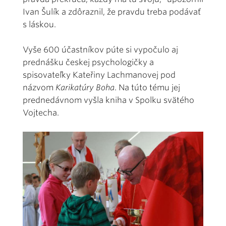
Ivan Šulík a zdôraznil, že pravdu treba podávať
s láskou.
Vyše 600 účastníkov púte si vypočulo aj
prednášku českej psychologičky a
spisovateľky Kateřiny Lachmanovej pod
názvom
Karikatúry Boha
. Na túto tému jej
prednedávnom vyšla kniha v Spolku svätého
Vojtecha.