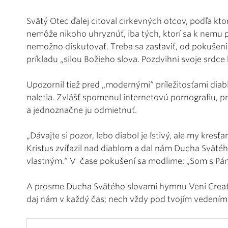
Svätý Otec ďalej citoval cirkevných otcov, podľa kto
nemôže nikoho uhryznúť, iba tých, ktorí sa k nemu pr
nemožno diskutovať. Treba sa zastaviť, od pokušeni
príkladu „silou Božieho slova. Pozdvihni svoje srdce 
Upozornil tiež pred „modernými“ príležitosťami diab
naletia. Zvlášť spomenul internetovú pornografiu, p
a jednoznačne ju odmietnuť.
„Dávajte si pozor, lebo diabol je ľstivý, ale my kres
Kristus zvíťazil nad diablom a dal nám Ducha Svätéh
vlastným.“ V čase pokušení sa modlime: „Som s Pá
A prosme Ducha Svätého slovami hymnu Veni Creator
daj nám v každý čas; nech vždy pod tvojím vedení