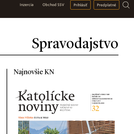
Inzercia
Obchod SSV
Prihlásiť
Predplatné
Spravodajstvo
Najnovšie KN