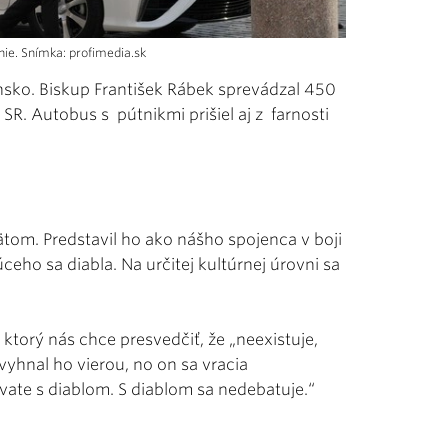
nie. Snímka: profimedia.sk
ensko. Biskup František Rábek sprevádzal 450
 SR. Autobus s pútnikmi prišiel aj z farnosti
ätom. Predstavil ho ako nášho spojenca v boji
eho sa diabla. Na určitej kultúrnej úrovni sa
 ktorý nás chce presvedčiť, že „neexistuje,
 vyhnal ho vierou, no on sa vracia
vate s diablom. S diablom sa nedebatuje.“