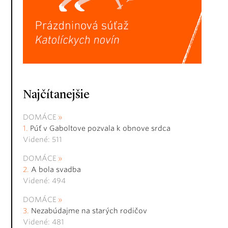
Najčítanejšie
DOMÁCE
Púť v Gaboltove pozvala k obnove srdca
Videné: 511
DOMÁCE
A bola svadba
Videné: 494
DOMÁCE
Nezabúdajme na starých rodičov
Videné: 481