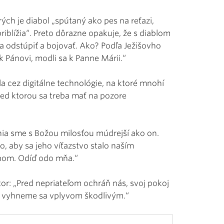
rých je diabol „spútaný ako pes na reťazi,
iblížia“. Preto dôrazne opakuje, že s diablom
a odstúpiť a bojovať. Ako? Podľa Ježišovho
k Pánovi, modli sa k Panne Márii.“
la cez digitálne technológie, na ktoré mnohí
red ktorou sa treba mať na pozore
ťania sme s Božou milosťou múdrejší ako on.
o, aby sa jeho víťazstvo stalo naším
nom. Odíď odo mňa.“
: „Pred nepriateľom ochráň nás, svoj pokoj
m vyhneme sa vplyvom škodlivým.“