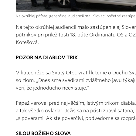
Na okrúhlej päťstej generálnej audiencii mali Slováci početné zastúpe
Na tejto okrúhlej audiencii malo zastúpenie aj Slov
pútnikov pri príležitosti 18. púte Ordinariátu OS a OZ
Kotešová.
POZOR NA DIABLOV TRIK
V katechéze sa Svätý Otec vrátil k téme o Duchu Sv
so zlom. „Dnes sme svedkami zvláštneho javu týkajúc
verí, že jednoducho neexistuje.“
Pápež varoval pred najväčším, ľstivým trikom diabla,
a tak všetko ovláda“. Ježiš sa na púšti zbavil satana,
„s poverami. Ak ste poverčiví, podvedome sa rozprá
SILOU BOŽIEHO SLOVA