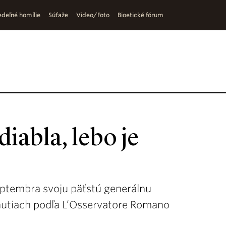
deľné homílie
Súťaže
Video/Foto
Bioetické fórum
diabla, lebo je
septembra svoju päťstú generálnu
tnutiach podľa L’Osservatore Romano