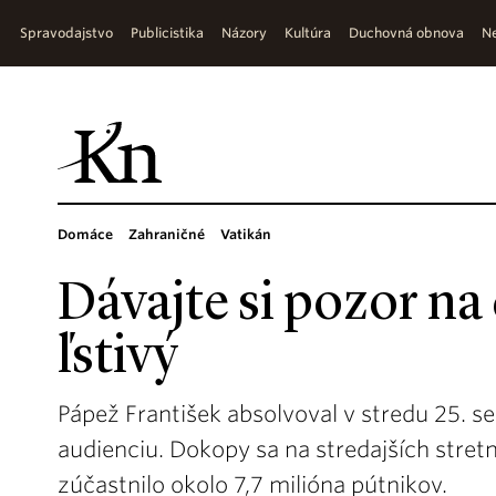
Spravodajstvo
Publicistika
Názory
Kultúra
Duchovná obnova
Ne
Domáce
Zahraničné
Vatikán
Dávajte si pozor na 
ľstivý
Pápež František absolvoval v stredu 25. 
audienciu. Dokopy sa na stredajších stre
zúčastnilo okolo 7,7 milióna pútnikov.