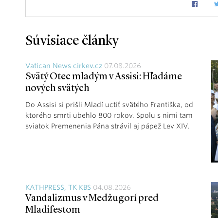
Súvisiace články
Vatican News cirkev.cz
07.08.2026
Svätý Otec mladým v Assisi: Hľadáme
nových svätých
Do Assisi si prišli Mladí uctiť svätého Františka, od
ktorého smrti ubehlo 800 rokov. Spolu s nimi tam
sviatok Premenenia Pána strávil aj pápež Lev XIV.
KATHPRESS, TK KBS
04.08.2026
Vandalizmus v Medžugorí pred
Mladifestom