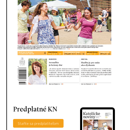
Predplatné KN
Staňte sa predplatiteľom