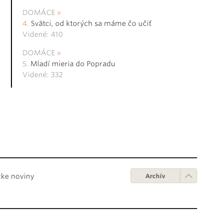
DOMÁCE
Svätci, od ktorých sa máme čo učiť
Videné: 410
DOMÁCE
Mladí mieria do Popradu
Videné: 332
cke noviny
Archív