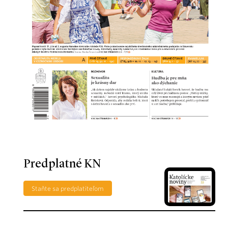
Predplatné KN
Staňte sa predplatiteľom