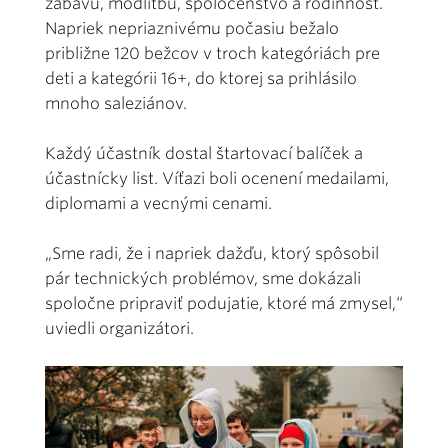
zábavu, modlitbu, spoločenstvo a rodinnosť.
Napriek nepriaznivému počasiu bežalo
približne 120 bežcov v troch kategóriách pre
deti a kategórii 16+, do ktorej sa prihlásilo
mnoho saleziánov.
Každý účastník dostal štartovací balíček a
účastnícky list. Víťazi boli ocenení medailami,
diplomami a vecnými cenami.
„Sme radi, že i napriek dažďu, ktorý spôsobil
pár technických problémov, sme dokázali
spoločne pripraviť podujatie, ktoré má zmysel,“
uviedli organizátori.