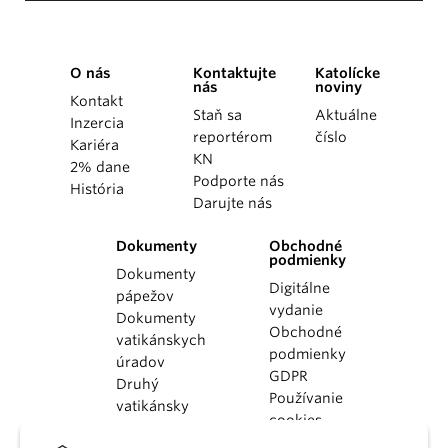
O nás
Kontaktujte
Katolícke
nás
noviny
Kontakt
Staň sa
Aktuálne
Inzercia
reportérom
číslo
Kariéra
KN
2% dane
Podporte nás
História
Darujte nás
Dokumenty
Obchodné
podmienky
Dokumenty
Digitálne
pápežov
vydanie
Dokumenty
Obchodné
vatikánskych
podmienky
úradov
GDPR
Druhý
Používanie
vatikánsky
cookies
koncil