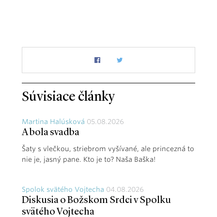
Súvisiace články
Martina Halúsková
05.08.2026
A bola svadba
Šaty s vlečkou, striebrom vyšívané, ale princezná to
nie je, jasný pane. Kto je to? Naša Baška!
Spolok svätého Vojtecha
04.08.2026
Diskusia o Božskom Srdci v Spolku
svätého Vojtecha