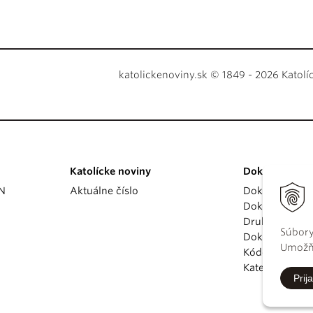
katolickenoviny.sk © 1849 - 2026 Katolí
Katolícke noviny
Dokumenty
KN
Aktuálne číslo
Dokumenty p
Dokumenty va
Druhý vatikán
Súbory
Dokumenty K
Umožňu
Kódex kánoni
Katechizmus Ka
Prija