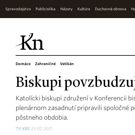
Spravodajstvo
Publicistika
Názory
Kultúra
Duchovná obnova
Ne
Domáce
Zahraničné
Vatikán
Biskupi povzbudzuj
Katolícki biskupi združení v Konferencii 
plenárnom zasadnutí pripravili spoločné p
pôstneho obdobia.
TK KBS
23.02.2021