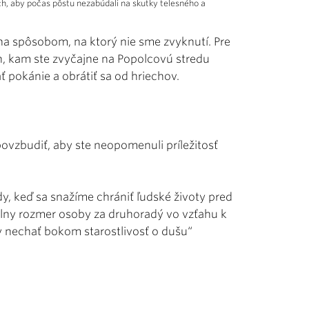
ich, aby počas pôstu nezabúdali na skutky telesného a
ína spôsobom, na ktorý nie sme zvyknutí. Pre
 kam ste zvyčajne na Popolcovú stredu
ť pokánie a obrátiť sa od hriechov.
povzbudiť, aby ste neopomenuli príležitosť
dy, keď sa snažíme chrániť ľudské životy pred
lny rozmer osoby za druhoradý vo vzťahu k
y nechať bokom starostlivosť o dušu“