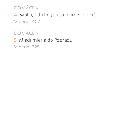
DOMÁCE
Svätci, od ktorých sa máme čo učiť
Videné: 407
DOMÁCE
Mladí mieria do Popradu
Videné: 328