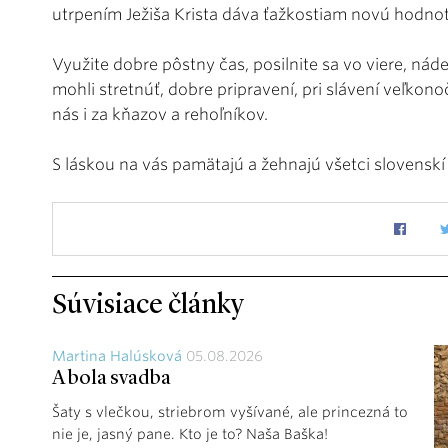
utrpením Ježiša Krista dáva ťažkostiam novú hodno
Využite dobre pôstny čas, posilnite sa vo viere, nádej
mohli stretnúť, dobre pripravení, pri slávení veľkon
nás i za kňazov a rehoľníkov.
S láskou na vás pamätajú a žehnajú všetci slovenskí 
Súvisiace články
Martina Halúsková
05.08.2026
A bola svadba
Šaty s vlečkou, striebrom vyšívané, ale princezná to
nie je, jasný pane. Kto je to? Naša Baška!