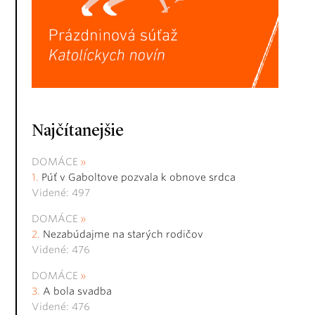
Najčítanejšie
DOMÁCE
Púť v Gaboltove pozvala k obnove srdca
Videné: 497
DOMÁCE
Nezabúdajme na starých rodičov
Videné: 476
DOMÁCE
A bola svadba
Videné: 476