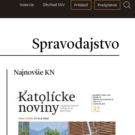
Inzercia
Obchod SSV
Prihlásiť
Predplatné
Spravodajstvo
Najnovšie KN