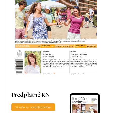
Predplatné KN
Staňte sa predplatiteľom