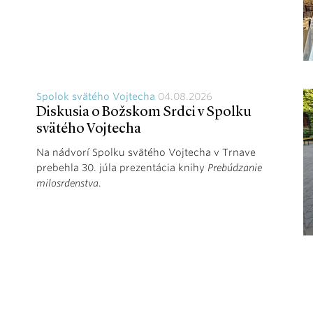
Spolok svätého Vojtecha
04.08.2026
Diskusia o Božskom Srdci v Spolku
svätého Vojtecha
Na nádvorí Spolku svätého Vojtecha v Trnave
prebehla 30. júla prezentácia knihy
Prebúdzanie
milosrdenstva
.