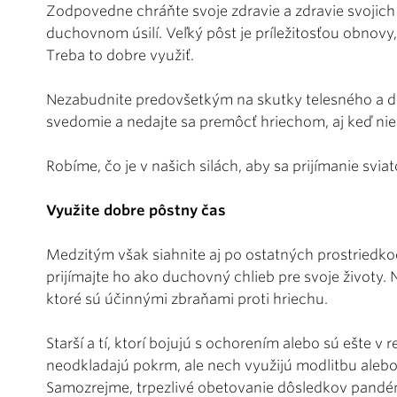
Zodpovedne chráňte svoje zdravie a zdravie svojich
duchovnom úsilí. Veľký pôst je príležitosťou obnovy,
Treba to dobre využiť.
Nezabudnite predovšetkým na skutky telesného a d
svedomie a nedajte sa premôcť hriechom, aj keď nie
Robíme, čo je v našich silách, aby sa prijímanie svi
Využite dobre pôstny čas
Medzitým však siahnite aj po ostatných prostriedkoch,
prijímajte ho ako duchovný chlieb pre svoje životy. 
ktoré sú účinnými zbraňami proti hriechu.
Starší a tí, ktorí bojujú s ochorením alebo sú ešte v
neodkladajú pokrm, ale nech využijú modlitbu alebo
Samozrejme, trpezlivé obetovanie dôsledkov pandém