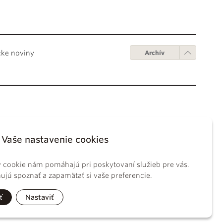
cke noviny
Archív
Obchodné podmienky
ápežov
Digitálne vydanie
Vaše nastavenie cookies
tikánskych úradov
Obchodné podmienky
sky koncil
GDPR
 cookie nám pomáhajú pri poskytovaní služieb pre vás.
BS
Používanie cookies
jú spoznať a zapamätať si vaše preferencie.
ckého práva
tolíckej cirkvi
ť
Nastaviť