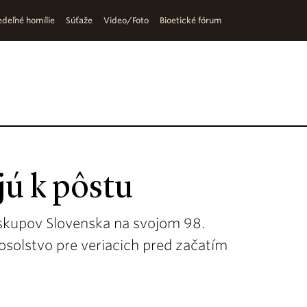
deľné homílie
Súťaže
Video/Foto
Bioetické fórum
ú k pôstu
biskupov Slovenska na svojom 98.
osolstvo pre veriacich pred začatím