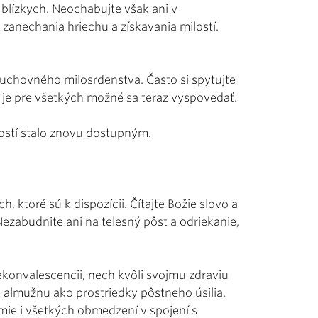
 blízkych. Neochabujte však ani v
 zanechania hriechu a získavania milostí.
uchovného milosrdenstva. Často si spytujte
 je pre všetkých možné sa teraz vyspovedať.
atostí stalo znovu dostupným.
 ktoré sú k dispozícii. Čítajte Božie slovo a
Nezabudnite ani na telesný pôst a odriekanie,
 rekonvalescencii, nech kvôli svojmu zdraviu
 almužnu ako prostriedky pôstneho úsilia.
ie i všetkých obmedzení v spojení s