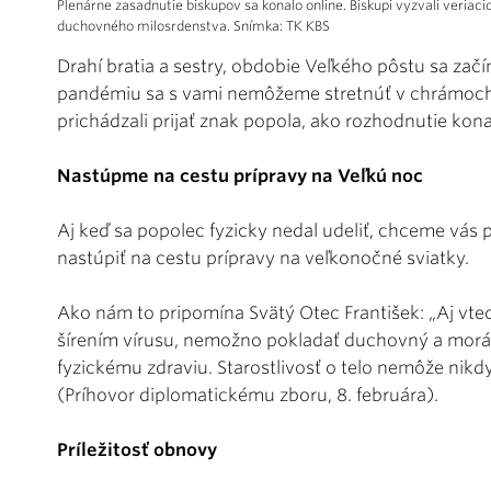
Plenárne zasadnutie biskupov sa konalo online. Biskupi vyzvali veriac
duchovného milosrdenstva. Snímka: TK KBS
D
rahí bratia a sestry, obdobie Veľkého pôstu sa zač
pandémiu sa s vami nemôžeme stretnúť v chrámoch,
prichádzali prijať znak popola, ako rozhodnutie kona
Nastúpme na cestu prípravy na Veľkú noc
Aj keď sa popolec fyzicky nedal udeliť, chceme vás 
nastúpiť na cestu prípravy na veľkonočné sviatky.
Ako nám to pripomína Svä­tý Otec František: „Aj vte
šírením vírusu, nemožno pokladať duchovný a morá
fyzickému zdraviu. Starostlivosť o telo nemôže nikd
(Príhovor diplomatickému zboru, 8. februára).
Príležitosť obnovy