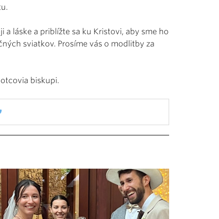
tu.
i a láske a priblížte sa ku Kristovi, aby sme ho
očných sviatkov. Prosíme vás o modlitby za
otcovia biskupi.