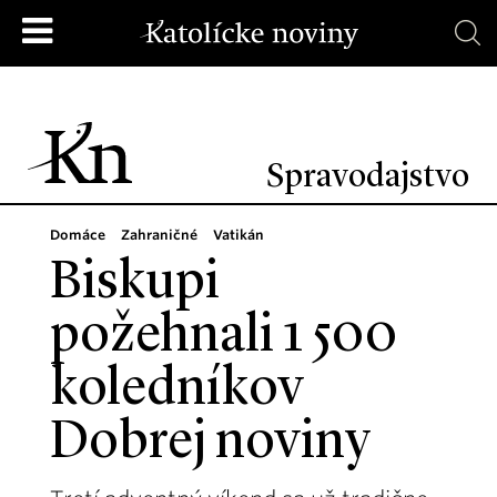
Spravodajstvo
Domáce
Zahraničné
Vatikán
Biskupi
požehnali 1 500
koledníkov
Dobrej noviny