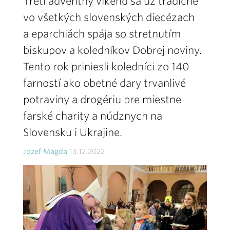
Tretí adventný víkend sa už tradične
vo všetkých slovenských diecézach
a eparchiách spája so stretnutím
biskupov a koledníkov Dobrej noviny.
Tento rok priniesli koledníci zo 140
farností ako obetné dary trvanlivé
potraviny a drogériu pre miestne
farské charity a núdznych na
Slovensku i Ukrajine.
Jozef Magda
13.12.2022