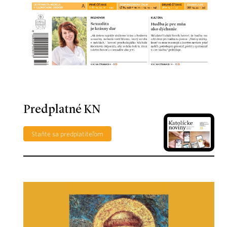
Predplatné KN
Staňte sa predplatiteľom