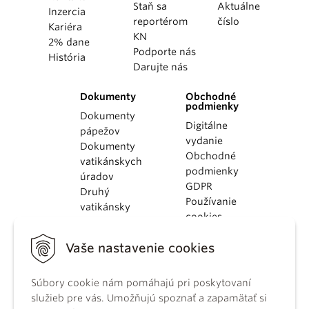
Staň sa
Aktuálne
Inzercia
reportérom
číslo
Kariéra
KN
2% dane
Podporte nás
História
Darujte nás
Dokumenty
Obchodné
podmienky
Dokumenty
Digitálne
pápežov
vydanie
Dokumenty
Obchodné
vatikánskych
podmienky
úradov
GDPR
Druhý
Používanie
vatikánsky
cookies
koncil
Dokumenty
Vaše nastavenie cookies
KBS
Kódex
Súbory cookie nám pomáhajú pri poskytovaní
kánonického
služieb pre vás. Umožňujú spoznať a zapamätať si
práva