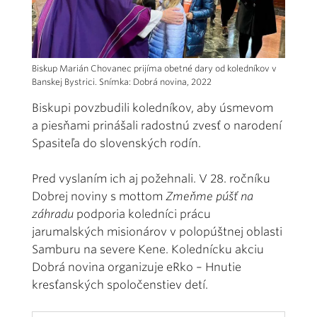
Biskup Marián Chovanec prijíma obetné dary od koledníkov v
Banskej Bystrici. Snímka: Dobrá novina, 2022
Biskupi povzbudili koledníkov, aby úsmevom
a piesňami prinášali radostnú zvesť o narodení
Spasiteľa do slovenských rodín.
Pred vyslaním ich aj požehnali. V 28. ročníku
Dobrej noviny s mottom
Zmeňme púšť na
záhradu
podporia koledníci prácu
jarumalských misionárov v polopúštnej oblasti
Samburu na severe Kene. Kolednícku akciu
Dobrá novina organizuje eRko – Hnutie
kresťanských spoločenstiev detí.