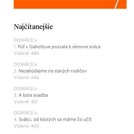
Najčítanejšie
DOMÁCE
Púť v Gaboltove pozvala k obnove srdca
Videné: 480
DOMÁCE
Nezabúdajme na starých rodičov
Videné: 446
DOMÁCE
A bola svadba
Videné: 431
DOMÁCE
Svätci, od ktorých sa máme čo učiť
Videné: 400