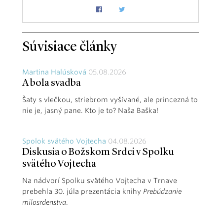
Súvisiace články
Martina Halúsková
05.08.2026
A bola svadba
Šaty s vlečkou, striebrom vyšívané, ale princezná to
nie je, jasný pane. Kto je to? Naša Baška!
Spolok svätého Vojtecha
04.08.2026
Diskusia o Božskom Srdci v Spolku
svätého Vojtecha
Na nádvorí Spolku svätého Vojtecha v Trnave
prebehla 30. júla prezentácia knihy
Prebúdzanie
milosrdenstva
.