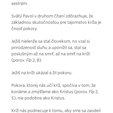
sestrám.
Svätý Pavol v druhom čítaní zdôrazňuje, že
základnou skutočnosťou pre tajomstvo kríža je
čnosť pokory.
Ježiš nielenže sa stal človekom, no vzal si
prirodzenosť sluhu a uponížil sa, stal sa
poslušným až na smrť, až na smrť na kríži
(porov.
Flp
2, 8).
Ježiš na kríži ukázal a žil pokoru.
Pokora, ktorej nás učí kríž, spočíva v tom, že
konáme a zmýšľame ako Kristus (porov.
Flp
2,
5), nie podobne ako Kristus.
Kríž nás podnecuje k tomu, aby sme sa zaodeli