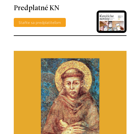
Predplatné KN
Staňte sa predplatiteľom