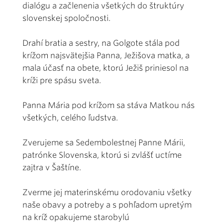
dialógu a začlenenia všetkých do štruktúry
slovenskej spoločnosti.
Drahí bratia a sestry, na Golgote stála pod
krížom najsvätejšia Panna, Ježišova matka, a
mala účasť na obete, ktorú Ježiš priniesol na
kríži pre spásu sveta.
Panna Mária pod krížom sa stáva Matkou nás
všetkých, celého ľudstva.
Zverujeme sa Sedembolestnej Panne Márii,
patrónke Slovenska, ktorú si zvlášť uctíme
zajtra v Šaštíne.
Zverme jej materinskému orodovaniu všetky
naše obavy a potreby a s pohľadom upretým
na kríž opakujeme starobylú