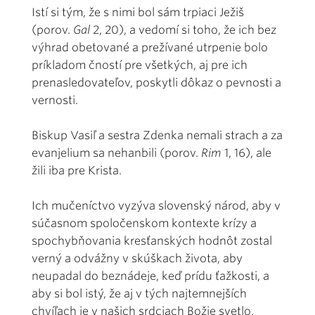
Istí si tým, že s nimi bol sám trpiaci Ježiš
(porov.
Gal
2, 20), a vedomí si toho, že ich bez
výhrad obetované a prežívané utrpenie bolo
príkladom čností pre všetkých, aj pre ich
prenasledovateľov, poskytli dôkaz o pevnosti a
vernosti.
Biskup Vasiľ a sestra Zdenka nemali strach a za
evanjelium sa nehanbili (porov.
Rim
1, 16), ale
žili iba pre Krista.
Ich mučeníctvo vyzýva slovenský národ, aby v
súčasnom spoločenskom kontexte krízy a
spochybňovania kresťanských hodnôt zostal
verný a odvážny v skúškach života, aby
neupadal do beznádeje, keď prídu ťažkosti, a
aby si bol istý, že aj v tých najtemnejších
chvíľach je v našich srdciach Božie svetlo,