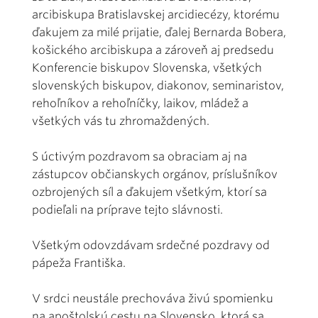
arcibiskupa Bratislavskej arcidiecézy, ktorému
ďakujem za milé prijatie, ďalej Bernarda Bobera,
košického arcibiskupa a zároveň aj predsedu
Konferencie biskupov Slovenska, všetkých
slovenských biskupov, diakonov, seminaristov,
rehoľníkov a rehoľníčky, laikov, mládež a
všetkých vás tu zhromaždených.
S úctivým pozdravom sa obraciam aj na
zástupcov občianskych orgánov, príslušníkov
ozbrojených síl a ďakujem všetkým, ktorí sa
podieľali na príprave tejto slávnosti.
Všetkým odovzdávam srdečné pozdravy od
pápeža Františka.
V srdci neustále prechováva živú spomienku
na apoštolskú cestu na Slovensko, ktorá sa