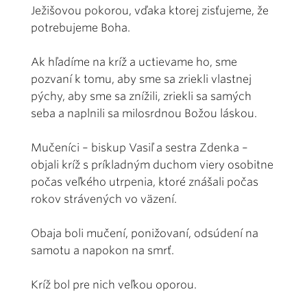
Ježišovou pokorou, vďaka ktorej zisťujeme, že
potrebujeme Boha.
Ak hľadíme na kríž a uctievame ho, sme
pozvaní k tomu, aby sme sa zriekli vlastnej
pýchy, aby sme sa znížili, zriekli sa samých
seba a naplnili sa milosrdnou Božou láskou.
Mučeníci – biskup Vasiľ a sestra Zdenka –
objali kríž s príkladným duchom viery osobitne
počas veľkého utrpenia, ktoré znášali počas
rokov strávených vo väzení.
Obaja boli mučení, ponižovaní, odsúdení na
samotu a napokon na smrť.
Kríž bol pre nich veľkou oporou.