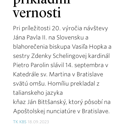
príkladmi
vernosti
Pri príležitosti 20. výročia návštevy
Jána Pavla II. na Slovensku a
blahorečenia biskupa Vasiľa Hopka a
sestry Zdenky Schelingovej kardinál
Pietro Parolin slávil 14. septembra v
Katedrále sv. Martina v Bratislave
svätú omšu. Homíliu prekladal z
talianskeho jazyka
kňaz Ján Bittšanský, ktorý pôsobí na
Apoštolskej nunciatúre v Bratislave.
TK KBS
18.09.2023