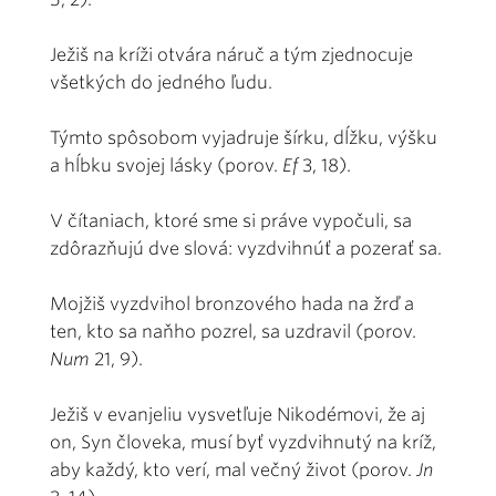
Ježiš na kríži otvára náruč a tým zjednocuje
všetkých do jedného ľudu.
Týmto spôsobom vyjadruje šírku, dĺžku, výšku
a hĺbku svojej lásky (porov.
Ef
3, 18).
V čítaniach, ktoré sme si práve vypočuli, sa
zdôrazňujú dve slová: vyzdvihnúť a pozerať sa.
Mojžiš vyzdvihol bronzového hada na žrď a
ten, kto sa naňho pozrel, sa uzdravil (porov.
Num
21, 9).
Ježiš v evanjeliu vysvetľuje Nikodémovi, že aj
on, Syn človeka, musí byť vyzdvihnutý na kríž,
aby každý, kto verí, mal večný život (porov.
Jn