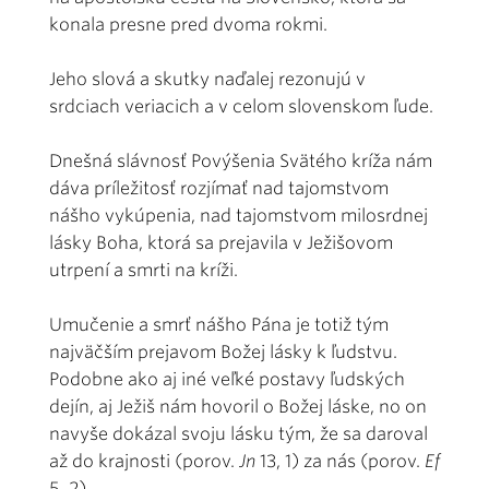
konala presne pred dvoma rokmi.
Jeho slová a skutky naďalej rezonujú v
srdciach veriacich a v celom slovenskom ľude.
Dnešná slávnosť Povýšenia Svätého kríža nám
dáva príležitosť rozjímať nad tajomstvom
nášho vykúpenia, nad tajomstvom milosrdnej
lásky Boha, ktorá sa prejavila v Ježišovom
utrpení a smrti na kríži.
Umučenie a smrť nášho Pána je totiž tým
najväčším prejavom Božej lásky k ľudstvu.
Podobne ako aj iné veľké postavy ľudských
dejín, aj Ježiš nám hovoril o Božej láske, no on
navyše dokázal svoju lásku tým, že sa daroval
až do krajnosti (porov.
Jn
13, 1) za nás (porov.
Ef
5, 2).