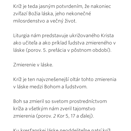
Kríž je teda jasným potvrdením, že nakoniec
zvíťazí Božia láska, jeho nekonečné
milosrdenstvo a večný život.
Liturgia nám predstavuje ukrižovaného Krista
ako učiteľa a ako príklad ľudstva zmiereného v
láske (porov. 5. prefácia v pôstnom období).
Zmierenie v láske.
Kríž je ten najvznešenejší oltár tohto zmierenia
v láske medzi Bohom a ľudstvom.
Boh sa zmieril so svetom prostredníctvom
kríža a všetkým nám zveril tajomstvo
zmierenia (porov.
2 Kor
5, 17 a ďalej).
Ku kresťanskej láske neoddeliteľne patrí kríž,