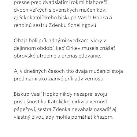
presne pred dvadsiatimi rokmi blahorečil
dvoch veľkých slovenských mučeníkov:
gréckokatolíckeho biskupa Vasiľa Hopka a
rehoľnú sestru Zdenku Schelingovú.
Obaja boli príkladnými svedkami viery v
dejinnom období, keď Cirkev musela znášať
obrovské utrpenie a prenasledovanie.
Aj v dnešných časoch títo dvaja mučeníci stoja
pred nami ako žiarivé príklady vernosti.
Biskup Vasiľ Hopko nikdy nezaprel svoju
príslušnosť ku Katolíckej cirkvi a vernosť
pápežovi, sestra Zdenka neváhala nasadiť aj
vlastný život, aby mohla pomáhať kňazom.