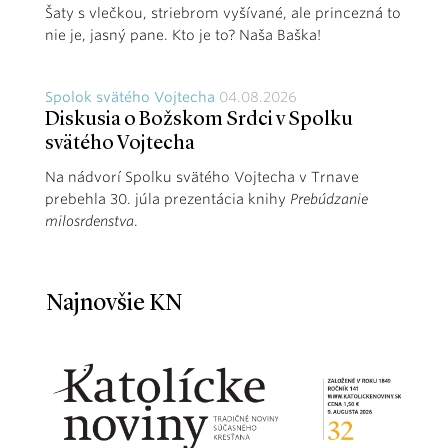
Šaty s vlečkou, striebrom vyšívané, ale princezná to
nie je, jasný pane. Kto je to? Naša Baška!
Spolok svätého Vojtecha
04.08.2026
Diskusia o Božskom Srdci v Spolku
svätého Vojtecha
Na nádvorí Spolku svätého Vojtecha v Trnave
prebehla 30. júla prezentácia knihy
Prebúdzanie
milosrdenstva
.
Najnovšie KN