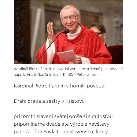
Kardinál Pietro Parolin odovzdal veriacim srdečné pozdravy od
pápeža Františka. Snímka: -TK KBS-/Peter Zimen
Kardinál Pietro Parolin v homílii povedal:
Drahí bratia a sestry v Kristovi,
pri tomto slávení svätej omše si s radosťou
pripomíname dvadsiate výročie návštevy
pápeža Jána Pavla II. na Slovensku, ktorý