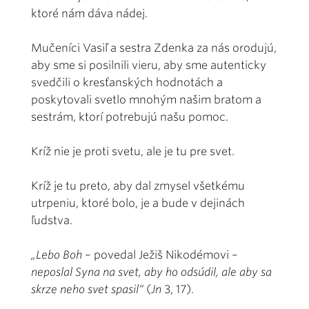
ktoré nám dáva nádej.
Mučeníci Vasiľ a sestra Zdenka za nás orodujú,
aby sme si posilnili vieru, aby sme autenticky
svedčili o kresťanských hodnotách a
poskytovali svetlo mnohým našim bratom a
sestrám, ktorí potrebujú našu pomoc.
Kríž nie je proti svetu, ale je tu pre svet.
Kríž je tu preto, aby dal zmysel všetkému
utrpeniu, ktoré bolo, je a bude v dejinách
ľudstva.
„Lebo Boh
– povedal Ježiš Nikodémovi –
neposlal Syna na svet, aby ho odsúdil, ale aby sa
skrze neho svet spasil“
(
Jn
3, 17).