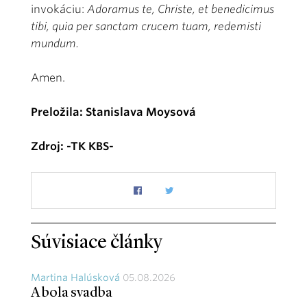
invokáciu:
Adoramus te, Christe, et benedicimus
tibi, quia per sanctam crucem tuam, redemisti
mundum.
Amen.
Preložila: Stanislava Moysová
Zdroj: -TK KBS-
Súvisiace články
Martina Halúsková
05.08.2026
A bola svadba