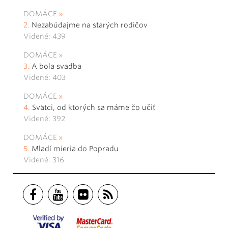
DOMÁCE
Nezabúdajme na starých rodičov
Videné: 439
DOMÁCE
A bola svadba
Videné: 403
DOMÁCE
Svätci, od ktorých sa máme čo učiť
Videné: 392
DOMÁCE
Mladí mieria do Popradu
Videné: 316