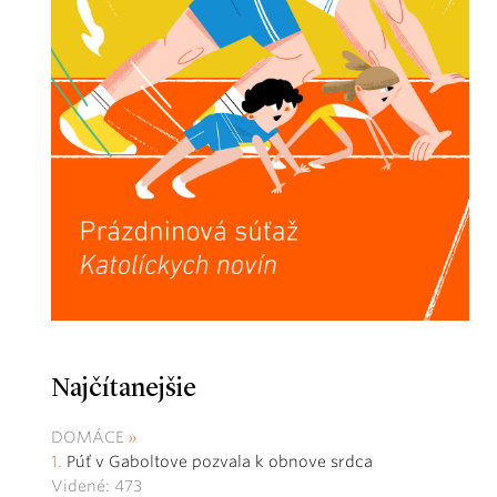
Najčítanejšie
DOMÁCE
Púť v Gaboltove pozvala k obnove srdca
Videné: 473