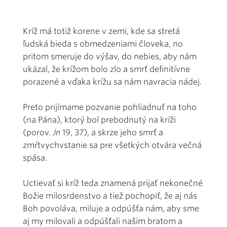
Kríž má totiž korene v zemi, kde sa stretá
ľudská bieda s obmedzeniami človeka, no
pritom smeruje do výšav, do nebies, aby nám
ukázal, že krížom bolo zlo a smrť definitívne
porazené a vďaka krížu sa nám navracia nádej.
Preto prijímame pozvanie pohliadnuť na toho
(na Pána), ktorý bol prebodnutý na kríži
(porov.
Jn
19, 37), a skrze jeho smrť a
zmŕtvychvstanie sa pre všetkých otvára večná
spása.
Uctievať si kríž teda znamená prijať nekonečné
Božie milosrdenstvo a tiež pochopiť, že aj nás
Boh povoláva, miluje a odpúšťa nám, aby sme
aj my milovali a odpúšťali našim bratom a