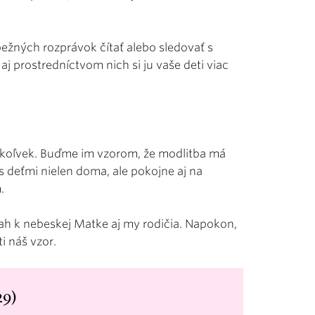
žných rozprávok čítať alebo sledovať s
 prostredníctvom nich si ju vaše deti viac
koľvek. Buďme im vzorom, že modlitba má
s deťmi nielen doma, ale pokojne aj na
.
h k nebeskej Matke aj my rodičia. Napokon,
i náš vzor.
29)