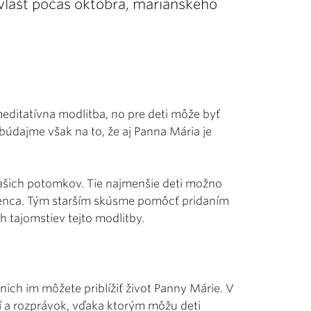
vlášť počas októbra, mariánskeho
editatívna modlitba, no pre deti môže byť
abúdajme však na to, že aj Panna Mária je
ašich potomkov. Tie najmenšie deti možno
ženca. Tým starším skúsme pomôcť pridaním
h tajomstiev tejto modlitby.
nich im môžete priblížiť život Panny Márie. V
í a rozprávok, vďaka ktorým môžu deti