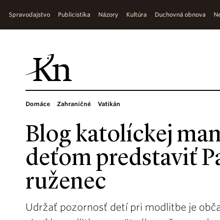
Spravodajstvo
Publicistika
Názory
Kultúra
Duchovná obnova
Ne
Domáce
Zahraničné
Vatikán
Blog katolíckej ma
deťom predstaviť P
ruženec
Udržať pozornosť detí pri modlitbe je obč