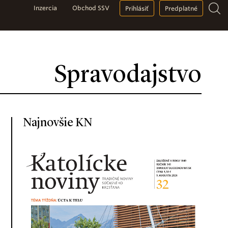
Inzercia
Obchod SSV
Prihlásiť
Predplatné
Spravodajstvo
Najnovšie KN