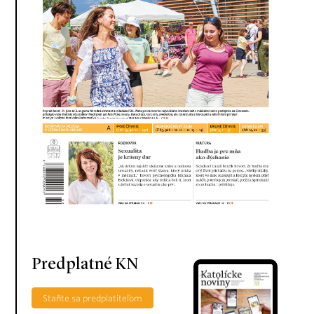
Predplatné KN
Staňte sa predplatiteľom