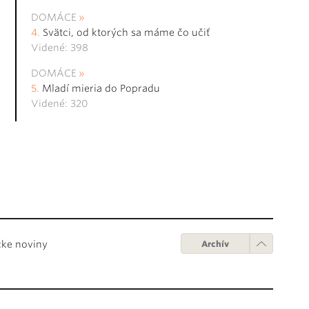
DOMÁCE
Svätci, od ktorých sa máme čo učiť
Videné: 398
DOMÁCE
Mladí mieria do Popradu
Videné: 320
cke noviny
Archív