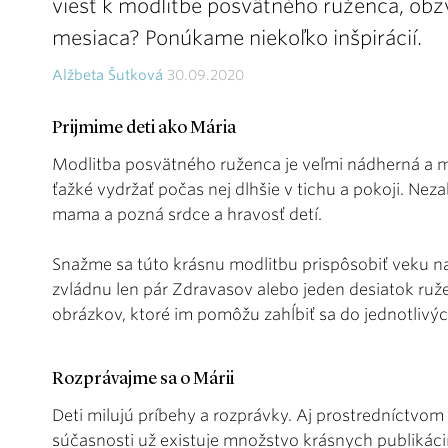
viesť k modlitbe posvätného ruženca, obz
mesiaca? Ponúkame niekoľko inšpirácií.
Alžbeta Šutková
30.09.2020
Prijmime deti ako Mária
Modlitba posvätného ruženca je veľmi nádherná a m
ťažké vydržať počas nej dlhšie v tichu a pokoji. Nez
mama a pozná srdce a hravosť detí.
Snažme sa túto krásnu modlitbu prispôsobiť veku n
zvládnu len pár Zdravasov alebo jeden desiatok ru
obrázkov, ktoré im pomôžu zahĺbiť sa do jednotlivýc
Rozprávajme sa o Márii
Deti milujú príbehy a rozprávky. Aj prostredníctvom 
súčasnosti už existuje množstvo krásnych publikáci