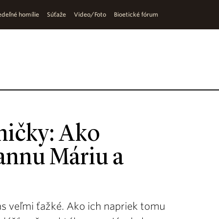
deľné homílie
Súťaže
Video/Foto
Bioetické fórum
mičky: Ako
annu Máriu a
as veľmi ťažké. Ako ich napriek tomu