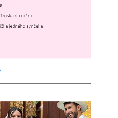
a
Troška do rožka
mička jedného synčeka