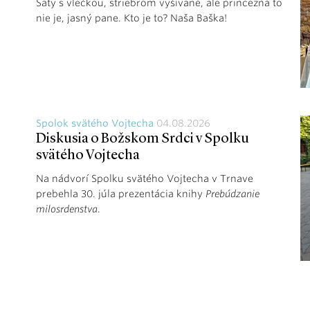
Šaty s vlečkou, striebrom vyšívané, ale princezná to
nie je, jasný pane. Kto je to? Naša Baška!
Spolok svätého Vojtecha
04.08.2026
Diskusia o Božskom Srdci v Spolku
svätého Vojtecha
Na nádvorí Spolku svätého Vojtecha v Trnave
prebehla 30. júla prezentácia knihy
Prebúdzanie
milosrdenstva
.