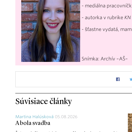
- mediálna pracovníčk
- autorka v rubrike
KN
- šťastne vydatá, ma
Snímka: Archív –AŠ–
Súvisiace články
Martina Halúsková
05.08.2026
A bola svadba