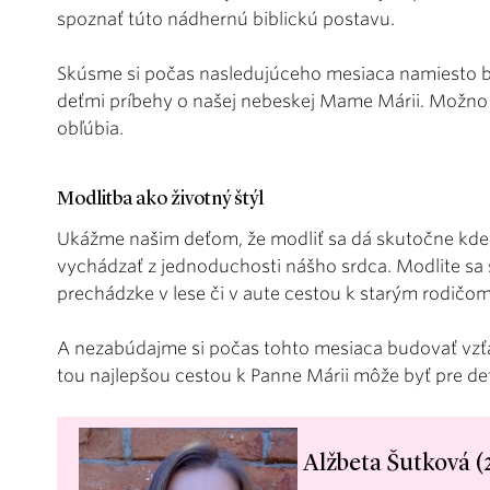
spoznať túto nádhernú biblickú postavu.
Skúsme si počas nasledujúceho mesiaca namiesto be
deťmi príbehy o našej nebeskej Mame Márii. Možno aj
obľúbia.
Modlitba ako životný štýl
Ukážme našim deťom, že modliť sa dá skutočne kde
vychádzať z jednoduchosti nášho srdca. Modlite sa 
prechádzke v lese či v aute cestou k starým rodičom
A nezabúdajme si počas tohto mesiaca budovať vzťa
tou najlepšou cestou k Panne Márii môže byť pre det
Alžbeta Šutková (