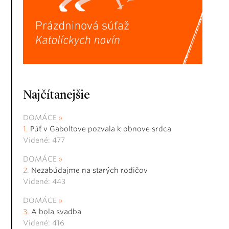
Najčítanejšie
DOMÁCE
Púť v Gaboltove pozvala k obnove srdca
Videné: 477
DOMÁCE
Nezabúdajme na starých rodičov
Videné: 443
DOMÁCE
A bola svadba
Videné: 416