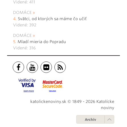
Videné: 411
DOMÁCE
Svätci, od ktorých sa máme čo učiť
Videné: 392
DOMÁCE
Mladí mieria do Popradu
Videné: 316
katolickenoviny.sk © 1849 - 2026 Katolícke
noviny
Archív