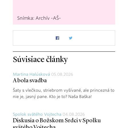
Snímka: Archív -AŠ-
Súvisiace články
Martina Halúsková
05.08.2026
A bola svadba
Šaty s vlečkou, striebrom vyšívané, ale princezná to
nie je, jasný pane. Kto je to? Naša Baška!
Spolok svätého Vojtecha
04.08.2026
Diskusia o Božskom Srdci v Spolku
svätého Vojtecha