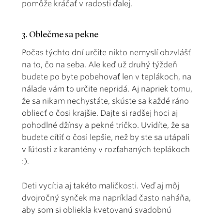
pomôže kráčať v radosti ďalej.
3. Oblečme sa pekne
Počas týchto dní určite nikto nemyslí obzvlášť
na to, čo na seba. Ale keď už druhý týždeň
budete po byte pobehovať len v teplákoch, na
nálade vám to určite nepridá. Aj napriek tomu,
že sa nikam nechystáte, skúste sa každé ráno
obliecť o čosi krajšie. Dajte si radšej hoci aj
pohodlné džínsy a pekné tričko. Uvidíte, že sa
budete cítiť o čosi lepšie, než by ste sa utápali
v ľútosti z karantény v rozťahaných teplákoch
:).
Deti vycítia aj takéto maličkosti. Veď aj môj
dvojročný synček ma napríklad často naháňa,
aby som si obliekla kvetovanú svadobnú