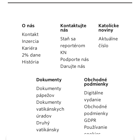
O nás
Kontaktujte
Katolícke
nás
noviny
Kontakt
Staň sa
Aktuálne
Inzercia
reportérom
číslo
Kariéra
KN
2% dane
Podporte nás
História
Darujte nás
Dokumenty
Obchodné
podmienky
Dokumenty
Digitálne
pápežov
vydanie
Dokumenty
Obchodné
vatikánskych
podmienky
úradov
GDPR
Druhý
Používanie
vatikánsky
cookies
koncil