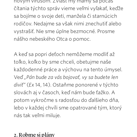
novým vírusom. Zvlášť my mamy sa počas
čítania týchto správ vieme veľmi vyľakať, keďže
sa bojíme o svoje deti, manžela či starnúcich
rodičov. Nedajme sa však nimi znechutiť alebo
vystrašiť. Nie sme úplne bezmocné. Prosme
nášho nebeského Otca o pomoc.
A keď sa popri deťoch nemôžeme modliť až
toľko, koľko by sme chceli, obetujme naše
každodenné práce a výchovu na tento úmysel.
Veď
„Pán bude za vás bojovať, vy sa budete len
diviť“
(
Ex
14, 14). Ostaňme ponorené v týchto
slovách aj v časoch, keď nám bude ťažko. A
potom vykročme s radosťou do ďalšieho dňa,
lebo v každej chvíli sme opatrované tým, ktorý
nás tak veľmi miluje.
2. Robme si plány