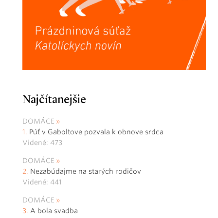
Najčítanejšie
DOMÁCE
Púť v Gaboltove pozvala k obnove srdca
Videné: 473
DOMÁCE
Nezabúdajme na starých rodičov
Videné: 441
DOMÁCE
A bola svadba