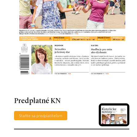
Predplatné KN
Staňte sa predplatiteľom