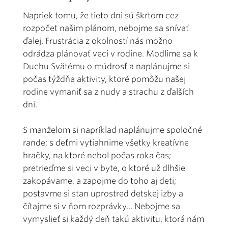
Napriek tomu, že tieto dni sú škrtom cez
rozpočet našim plánom, nebojme sa snívať
ďalej. Frustrácia z okolností nás možno
odrádza plánovať veci v rodine. Modlime sa k
Duchu Svätému o múdrosť a naplánujme si
počas týždňa aktivity, ktoré pomôžu našej
rodine vymaniť sa z nudy a strachu z ďalších
dní.
S manželom si napríklad naplánujme spoločné
rande; s deťmi vytiahnime všetky kreatívne
hračky, na ktoré nebol počas roka čas;
pretrieďme si veci v byte, o ktoré už dlhšie
zakopávame, a zapojme do toho aj deti;
postavme si stan uprostred detskej izby a
čítajme si v ňom rozprávky... Nebojme sa
vymyslieť si každý deň takú aktivitu, ktorá nám