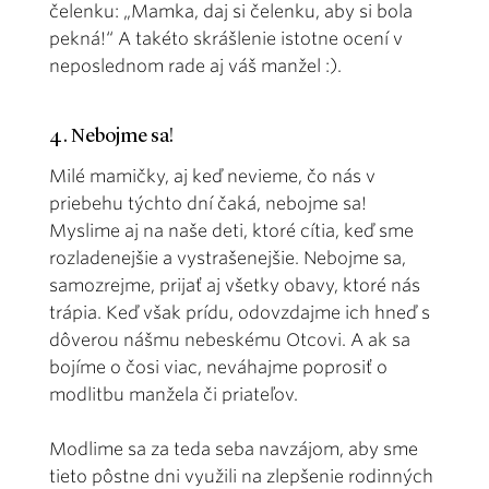
čelenku: „Mamka, daj si čelenku, aby si bola
pekná!“ A takéto skrášlenie istotne ocení v
neposlednom rade aj váš manžel :).
4. Nebojme sa!
Milé mamičky, aj keď nevieme, čo nás v
priebehu týchto dní čaká, nebojme sa!
Myslime aj na naše deti, ktoré cítia, keď sme
rozladenejšie a vystrašenejšie. Nebojme sa,
samozrejme, prijať aj všetky obavy, ktoré nás
trápia. Keď však prídu, odovzdajme ich hneď s
dôverou nášmu nebeskému Otcovi. A ak sa
bojíme o čosi viac, neváhajme poprosiť o
modlitbu manžela či priateľov.
Modlime sa za teda seba navzájom, aby sme
tieto pôstne dni využili na zlepšenie rodinných