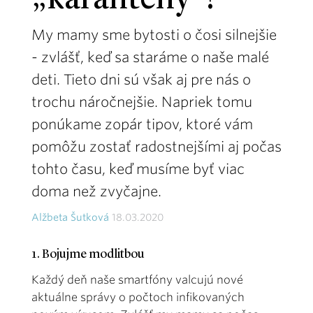
„karantény“?
My mamy sme bytosti o čosi silnejšie
- zvlášť, keď sa staráme o naše malé
deti. Tieto dni sú však aj pre nás o
trochu náročnejšie. Napriek tomu
ponúkame zopár tipov, ktoré vám
pomôžu zostať radostnejšími aj počas
tohto času, keď musíme byť viac
doma než zvyčajne.
Alžbeta Šutková
18.03.2020
1. Bojujme modlitbou
Každý deň naše smartfóny valcujú nové
aktuálne správy o počtoch infikovaných