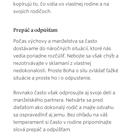
kopírujú to, čo vidia vo vlastnej rodine a na
svojich rodičoch.
Prepáč a odpúšťam
Počas výchovy a manželstva sa často
dostávame do náročných situácií, ktoré nás
vedia poriadne rozčúliť. Nebojte sa však chýb a
nezotrvávajte v sklamaní z vlastnej
nedokonalosti. Proste Boha o silu zvládať ťažké
situácie a proste ho i o odpustenie.
Rovnako často však odprosujte aj svoje deti a
manželského partnera. Netvárte sa pred
dieťaťom ako dokonalý rodič a majte odvahu
sa ospravedlniť aj jemu. Bez ohľadu na váš
temperament si často v rodine pripomínajte
slová prepáč a odpúšťam.