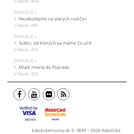
Videné: 494
DOMÁCE
Nezabúdajme na starých rodičov
Videné: 481
DOMÁCE
Svätci, od ktorých sa máme čo učiť
Videné: 410
DOMÁCE
Mladí mieria do Popradu
Videné: 332
katolickenoviny.sk © 1849 - 2026 Katolícke