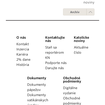
noviny
Archív
O nás
Kontaktujte
Katolícke
nás
noviny
Kontakt
Staň sa
Aktuálne
Inzercia
reportérom
číslo
Kariéra
KN
2% dane
Podporte nás
História
Darujte nás
Dokumenty
Obchodné
podmienky
Dokumenty
Digitálne
pápežov
vydanie
Dokumenty
Obchodné
vatikánskych
podmienky