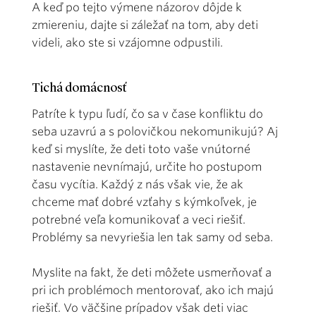
A keď po tejto výmene názorov dôjde k
zmiereniu, dajte si záležať na tom, aby deti
videli, ako ste si vzájomne odpustili.
Tichá domácnosť
Patríte k typu ľudí, čo sa v čase konfliktu do
seba uzavrú a s polovičkou nekomunikujú? Aj
keď si myslíte, že deti toto vaše vnútorné
nastavenie nevnímajú, určite ho postupom
času vycítia. Každý z nás však vie, že ak
chceme mať dobré vzťahy s kýmkoľvek, je
potrebné veľa komunikovať a veci riešiť.
Problémy sa nevyriešia len tak samy od seba.
Myslite na fakt, že deti môžete usmerňovať a
pri ich problémoch mentorovať, ako ich majú
riešiť. Vo väčšine prípadov však deti viac