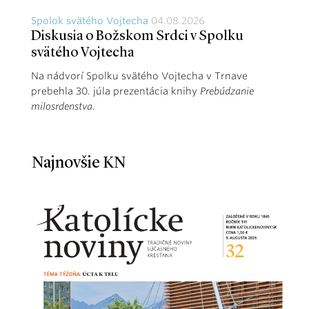
Spolok svätého Vojtecha
04.08.2026
Diskusia o Božskom Srdci v Spolku
svätého Vojtecha
Na nádvorí Spolku svätého Vojtecha v Trnave
prebehla 30. júla prezentácia knihy
Prebúdzanie
milosrdenstva
.
Najnovšie KN