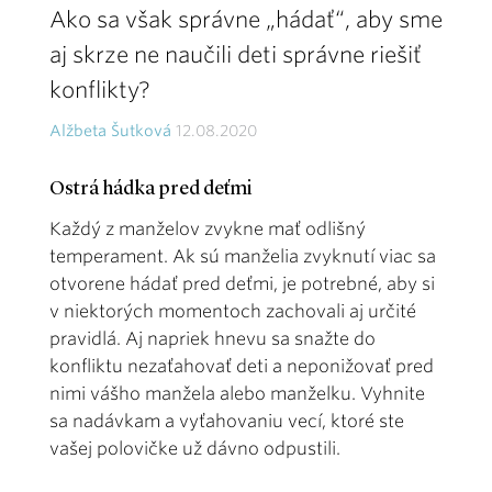
Ako sa však správne „hádať“, aby sme
aj skrze ne naučili deti správne riešiť
konflikty?
Alžbeta Šutková
12.08.2020
Ostrá hádka pred deťmi
Každý z manželov zvykne mať odlišný
temperament. Ak sú manželia zvyknutí viac sa
otvorene hádať pred deťmi, je potrebné, aby si
v niektorých momentoch zachovali aj určité
pravidlá. Aj napriek hnevu sa snažte do
konfliktu nezaťahovať deti a neponižovať pred
nimi vášho manžela alebo manželku. Vyhnite
sa nadávkam a vyťahovaniu vecí, ktoré ste
vašej polovičke už dávno odpustili.