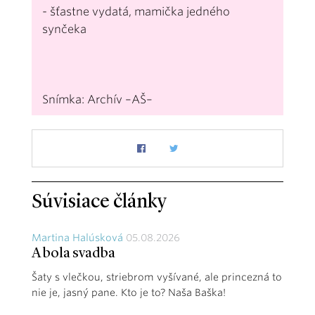
- šťastne vydatá, mamička jedného
synčeka
Snímka: Archív –AŠ–
Súvisiace články
Martina Halúsková
05.08.2026
A bola svadba
Šaty s vlečkou, striebrom vyšívané, ale princezná to
nie je, jasný pane. Kto je to? Naša Baška!