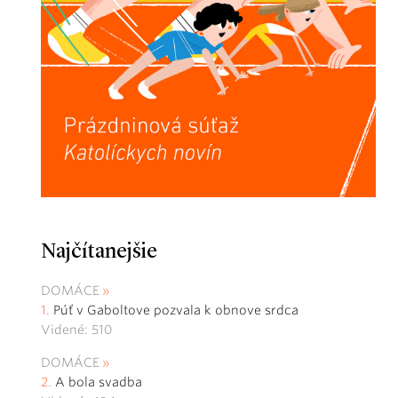
Najčítanejšie
DOMÁCE
Púť v Gaboltove pozvala k obnove srdca
Videné: 510
DOMÁCE
A bola svadba