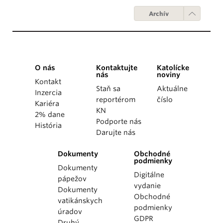
Archív
O nás
Kontaktujte
Katolícke
nás
noviny
Kontakt
Staň sa
Aktuálne
Inzercia
reportérom
číslo
Kariéra
KN
2% dane
Podporte nás
História
Darujte nás
Dokumenty
Obchodné
podmienky
Dokumenty
Digitálne
pápežov
vydanie
Dokumenty
Obchodné
vatikánskych
podmienky
úradov
GDPR
Druhý