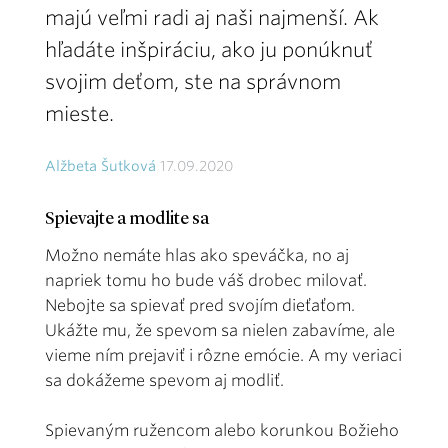
majú veľmi radi aj naši najmenší. Ak
hľadáte inšpiráciu, ako ju ponúknuť
svojim deťom, ste na správnom
mieste.
Alžbeta Šutková
17.09.2020
Spievajte a modlite sa
Možno nemáte hlas ako speváčka, no aj
napriek tomu ho bude váš drobec milovať.
Nebojte sa spievať pred svojím dieťaťom.
Ukážte mu, že spevom sa nielen zabavíme, ale
vieme ním prejaviť i rôzne emócie. A my veriaci
sa dokážeme spevom aj modliť.
Spievaným ružencom alebo korunkou Božieho