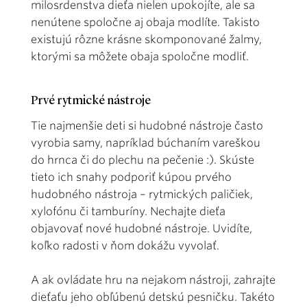
milosrdenstva dieťa nielen upokojíte, ale sa
nenútene spoločne aj obaja modlíte. Takisto
existujú rôzne krásne skomponované žalmy,
ktorými sa môžete obaja spoločne modliť.
Prvé rytmické nástroje
Tie najmenšie deti si hudobné nástroje často
vyrobia samy, napríklad búchaním vareškou
do hrnca či do plechu na pečenie :). Skúste
tieto ich snahy podporiť kúpou prvého
hudobného nástroja – rytmických paličiek,
xylofónu či tamburíny. Nechajte dieťa
objavovať nové hudobné nástroje. Uvidíte,
koľko radosti v ňom dokážu vyvolať.
A ak ovládate hru na nejakom nástroji, zahrajte
dieťaťu jeho obľúbenú detskú pesničku. Takéto