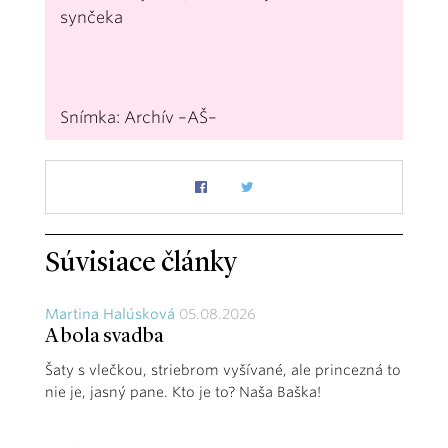
synčeka
Snímka: Archív –AŠ–
Súvisiace články
Martina Halúsková
05.08.2026
A bola svadba
Šaty s vlečkou, striebrom vyšívané, ale princezná to
nie je, jasný pane. Kto je to? Naša Baška!