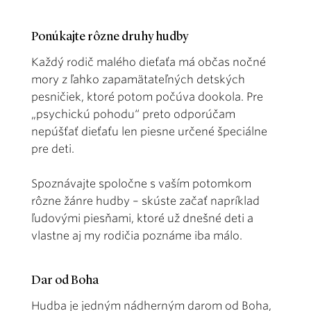
Ponúkajte rôzne druhy hudby
Každý rodič malého dieťaťa má občas nočné
mory z ľahko zapamätateľných detských
pesničiek, ktoré potom počúva dookola. Pre
„psychickú pohodu“ preto odporúčam
nepúšťať dieťaťu len piesne určené špeciálne
pre deti.
Spoznávajte spoločne s vaším potomkom
rôzne žánre hudby – skúste začať napríklad
ľudovými piesňami, ktoré už dnešné deti a
vlastne aj my rodičia poznáme iba málo.
Dar od Boha
Hudba je jedným nádherným darom od Boha,