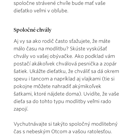
spoločne strávené chvíle bude mať vaše
dieťatko veľmi v obľube.
Spoločné chvály
Aj vy sa ako rodič často sťažujete, že máte
málo času na modlitbu? Skúste vyskúšať
chvály vo vašej obývačke. Ako podklad vám
postačí akákoľvek chválová pesnička a zopár
šatiek. Ukážte dieťatku, že chváliť sa dá okrem
spevu i tancom a napríklad aj vlajkami (tie si
pokojne môžete nahradiť akýmikoľvek
šatkami, ktoré nájdete doma). Uvidíte, že vaše
dieťa sa do tohto typu modlitby veľmi rado
zapojí.
Vychutnávajte si takýto spoločný modlitebný
čas s nebeským Otcom a vašou ratolesťou.