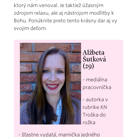
ktorý nám venoval. Je taktiež úžasným
zdrojom relaxu, ale aj nástrojom modlitby k
Bohu. Ponúknite preto tento krásny dar aj vy
svojim deťom.
Alžbeta
Šutková
(29)
- mediálna
pracovníčka
- autorka v
rubrike
KN
Troška do
rožka
- šťastne vydatá, mamička jedného