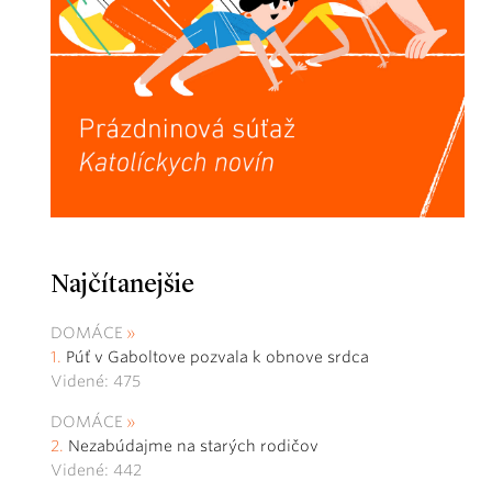
Najčítanejšie
DOMÁCE
Púť v Gaboltove pozvala k obnove srdca
Videné: 475
DOMÁCE
Nezabúdajme na starých rodičov
Videné: 442