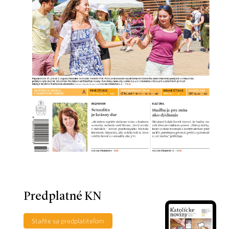
Predplatné KN
Staňte sa predplatiteľom