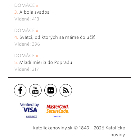
DOMÁCE
A bola svadba
Videné: 413
DOMÁCE
Svätci, od ktorých sa máme čo učiť
Videné: 396
DOMÁCE
Mladí mieria do Popradu
Videné: 317
katolickenoviny.sk © 1849 - 2026 Katolícke
noviny