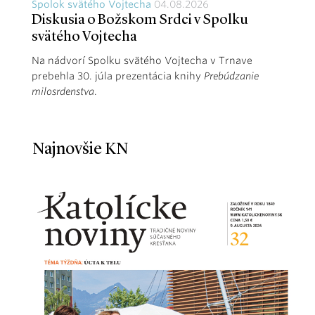
Spolok svätého Vojtecha
04.08.2026
Diskusia o Božskom Srdci v Spolku
svätého Vojtecha
Na nádvorí Spolku svätého Vojtecha v Trnave
prebehla 30. júla prezentácia knihy
Prebúdzanie
milosrdenstva
.
Najnovšie KN