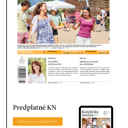
Predplatné KN
Staňte sa predplatiteľom