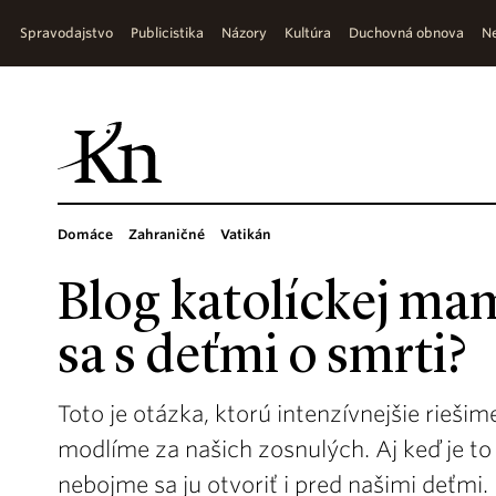
Spravodajstvo
Publicistika
Názory
Kultúra
Duchovná obnova
Ne
Domáce
Zahraničné
Vatikán
Blog katolíckej ma
sa s deťmi o smrti?
Toto je otázka, ktorú intenzívnejšie riešim
modlíme za našich zosnulých. Aj keď je to 
nebojme sa ju otvoriť i pred našimi deťmi.