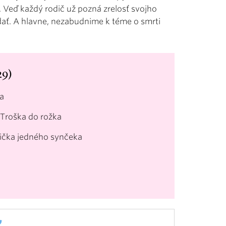
 Veď každý rodič už pozná zrelosť svojho
dať. A hlavne, nezabudnime k téme o smrti
29)
a
Troška do rožka
mička jedného synčeka