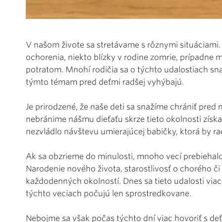
V našom živote sa stretávame s rôznymi situáciami
ochorenia, niekto blízky v rodine zomrie, prípadne
potratom. Mnohí rodičia sa o týchto udalostiach sn
týmto témam pred deťmi radšej vyhýbajú.
Je prirodzené, že naše deti sa snažíme chrániť pred
nebránime nášmu dieťaťu skrze tieto okolnosti získ
nezvládlo návštevu umierajúcej babičky, ktorá by ra
Ak sa obzrieme do minulosti, mnoho vecí prebiehal
Narodenie nového života, starostlivosť o chorého č
každodenných okolností. Dnes sa tieto udalosti via
týchto veciach počujú len sprostredkovane.
Nebojme sa však počas týchto dní viac hovoriť s deť