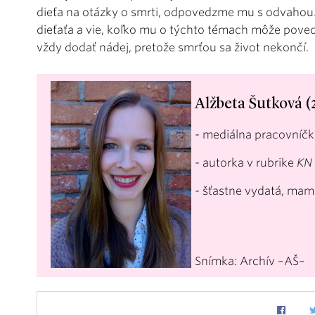
dieťa na otázky o smrti, odpovedzme mu s odvahou.
dieťaťa a vie, koľko mu o týchto témach môže pove
vždy dodať nádej, pretože smrťou sa život nekončí.
Alžbeta Šutková (
- mediálna pracovníčk
- autorka v rubrike
KN
- šťastne vydatá, ma
Snímka: Archív –AŠ–