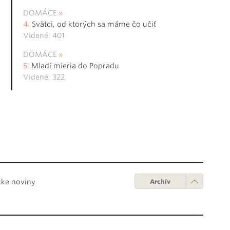
DOMÁCE
Svätci, od ktorých sa máme čo učiť
Videné: 401
DOMÁCE
Mladí mieria do Popradu
Videné: 322
cke noviny
Archív