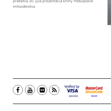
prebehla 30. júla prezentácia knihy
Prebúdzanie
milosrdenstva
.