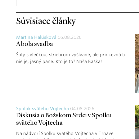
Súvisiace články
Martina Halúsková
05.08.2026
A bola svadba
Šaty s vlečkou, striebrom vyšívané, ale princezná to
nie je, jasný pane. Kto je to? Naša Baška!
Spolok svätého Vojtecha
04.08.2026
Diskusia o Božskom Srdci v Spolku
svätého Vojtecha
Na nádvorí Spolku svätého Vojtecha v Trnave