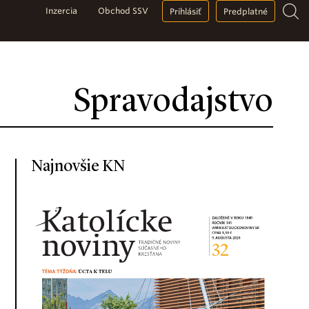
Inzercia
Obchod SSV
Prihlásiť
Predplatné
Spravodajstvo
Najnovšie KN