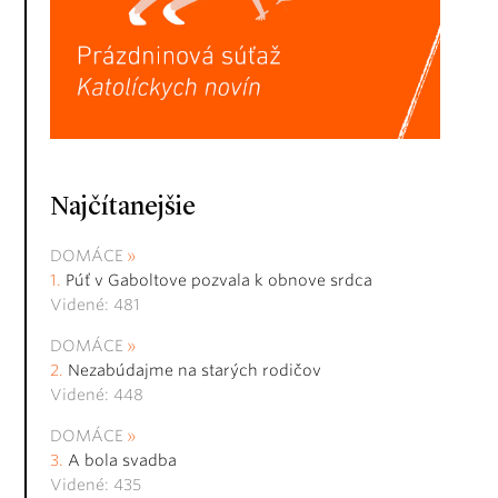
Najčítanejšie
DOMÁCE
Púť v Gaboltove pozvala k obnove srdca
Videné: 481
DOMÁCE
Nezabúdajme na starých rodičov
Videné: 448
DOMÁCE
A bola svadba
Videné: 435