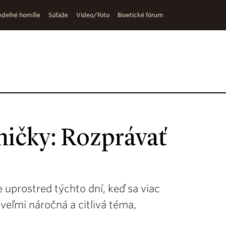
deľné homílie
Súťaže
Video/Foto
Bioetické fórum
mičky: Rozprávať
e uprostred týchto dní, keď sa viac
veľmi náročná a citlivá téma,