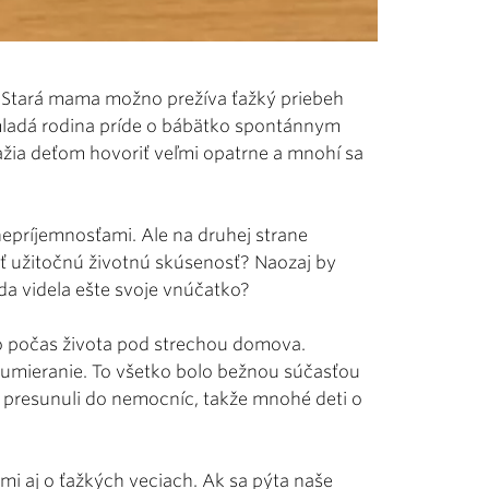
. Stará mama možno prežíva ťažký priebeh
 mladá rodina príde o bábätko spontánnym
ažia deťom hovoriť veľmi opatrne a mnohí sa
 nepríjemnosťami. Ale na druhej strane
ať užitočnú životnú skúsenosť? Naozaj by
da videla ešte svoje vnúčatko?
o počas života pod strechou domova.
i umieranie. To všetko bolo bežnou súčasťou
c presunuli do nemocníc, takže mnohé deti o
mi aj o ťažkých veciach. Ak sa pýta naše