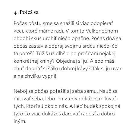
4. Poteš sa
Počas pôstu sme sa snažili si viac odopierať
veci, ktoré máme radi. V tomto Veľkonočnom
období skús urobiť niečo opačné. Počas dňa sa
občas zastav a dopraj svojmu srdcu niečo, čo
ťa poteší. Túžiš už dlhšie po prečítaní nejakej
konkrétnej knihy? Objednaj si ju! Alebo máš
chuť dopriať si šálku dobrej kávy? Tak si ju uvar
a na chvíľku vypni!
Neboj sa občas potešiť aj seba samu. Nauč sa
milovať seba, lebo len vtedy dokážeš milovať i
tých, ktorí sú okolo nás. A keď budeš spokojná
ty, o čo viac dokážeš darovať radosť a dobro
iným.