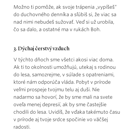
Možno ti pomôže, ak svoje trápenia „vypíšeš“
do duchovného denníka a sľúbiš si, že viac sa
nad nimi nebudeš sužovať. Veď si už urobila,
čo sa dalo, a ostatné ma v rukách Boh.
3. Dýchaj čerstvý vzduch
V týchto dňoch sme všetci akosi viac doma.
Ak ti to okolnosti umožňujú, utekaj s rodinou
do lesa, samozrejme, v súlade s opatreniami,
ktoré nám odporúča vláda. Pobyt v prírode
veľmi prospeje tvojmu telu aj duši. Nie
nadarmo sa hovorí, že by sme mali na svete
oveľa menej depresií, ak by sme častejšie
chodili do lesa. Uvidíš, že vďaka takémuto času
v prírode aj tvoje srdce spočinie vo väčšej
radosti.