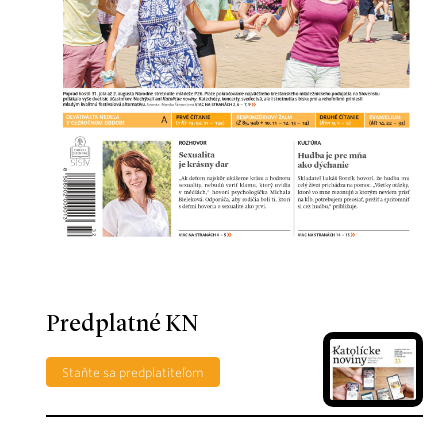
Predplatné KN
Staňte sa predplatiteľom