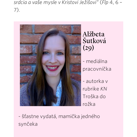
srdcia a vaše mysle v Kristovi Ježišovi“
(
Flp
4, 6 –
7).
Alžbeta
Šutková
(29)
- mediálna
pracovníčka
- autorka v
rubrike
KN
Troška do
rožka
- šťastne vydatá, mamička jedného
synčeka