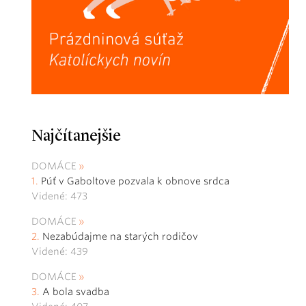
Najčítanejšie
DOMÁCE
Púť v Gaboltove pozvala k obnove srdca
Videné: 473
DOMÁCE
Nezabúdajme na starých rodičov
Videné: 439
DOMÁCE
A bola svadba