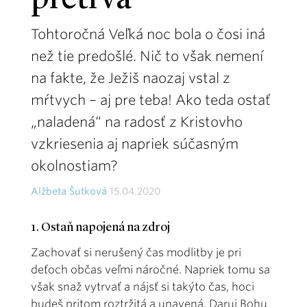
pretrvá
Tohtoročná Veľká noc bola o čosi iná
než tie predošlé. Nič to však nemení
na fakte, že Ježiš naozaj vstal z
mŕtvych – aj pre teba! Ako teda ostať
„naladená“ na radosť z Kristovho
vzkriesenia aj napriek súčasným
okolnostiam?
Alžbeta Šutková
15.04.2020
1. Ostaň napojená na zdroj
Zachovať si nerušený čas modlitby je pri
deťoch občas veľmi náročné. Napriek tomu sa
však snaž vytrvať a nájsť si takýto čas, hoci
budeš pritom roztržitá a unavená. Daruj Bohu