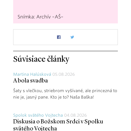
Snímka: Archív –AŠ–
Súvisiace články
Martina Halúsková
05.08.2026
A bola svadba
Šaty s vlečkou, striebrom vyšívané, ale princezná to
nie je, jasný pane. Kto je to? Naša Baška!
Spolok svätého Vojtecha
04.08.2026
Diskusia o Božskom Srdci v Spolku
svätého Vojtecha