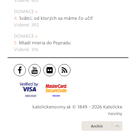
Videné: 407
DOMÁCE
Svätci, od ktorých sa máme čo učiť
Videné: 392
DOMÁCE
Mladí mieria do Popradu
Videné: 316
katolickenoviny.sk © 1849 - 2026 Katolícke
noviny
Archív