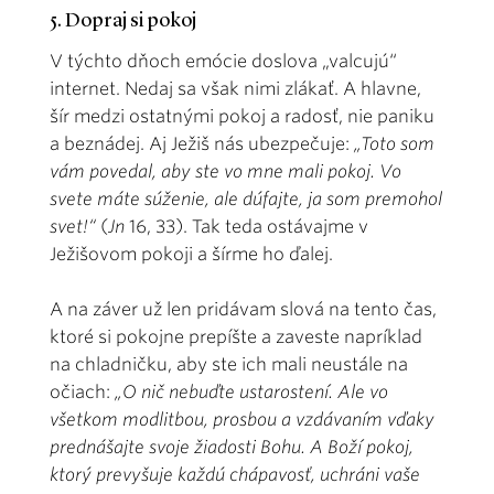
5. Dopraj si pokoj
V týchto dňoch emócie doslova „valcujú“
internet. Nedaj sa však nimi zlákať. A hlavne,
šír medzi ostatnými pokoj a radosť, nie paniku
a beznádej. Aj Ježiš nás ubezpečuje:
„Toto som
vám povedal, aby ste vo mne mali pokoj. Vo
svete máte súženie, ale dúfajte, ja som premohol
svet!“
(
Jn
16, 33). Tak teda ostávajme v
Ježišovom pokoji a šírme ho ďalej.
A na záver už len pridávam slová na tento čas,
ktoré si pokojne prepíšte a zaveste napríklad
na chladničku, aby ste ich mali neustále na
očiach:
„O nič nebuďte ustarostení. Ale vo
všetkom modlitbou, prosbou a vzdávaním vďaky
prednášajte svoje žiadosti Bohu. A Boží pokoj,
ktorý prevyšuje každú chápavosť, uchráni vaše