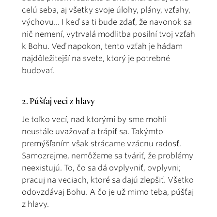
celú seba, aj všetky svoje úlohy, plány, vzťahy,
výchovu... I keď sa ti bude zdať, že navonok sa
nič nemení, vytrvalá modlitba posilní tvoj vzťah
k Bohu. Veď napokon, tento vzťah je hádam
najdôležitejší na svete, ktorý je potrebné
budovať.
2. Púšťaj veci z hlavy
Je toľko vecí, nad ktorými by sme mohli
neustále uvažovať a trápiť sa. Takýmto
premýšľaním však strácame vzácnu radosť.
Samozrejme, nemôžeme sa tváriť, že problémy
neexistujú. To, čo sa dá ovplyvniť, ovplyvni;
pracuj na veciach, ktoré sa dajú zlepšiť. Všetko
odovzdávaj Bohu. A čo je už mimo teba, púšťaj
z hlavy.