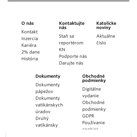
O nás
Kontaktujte
Katolícke
nás
noviny
Kontakt
Staň sa
Aktuálne
Inzercia
reportérom
číslo
Kariéra
KN
2% dane
Podporte nás
História
Darujte nás
Dokumenty
Obchodné
podmienky
Dokumenty
Digitálne
pápežov
vydanie
Dokumenty
Obchodné
vatikánskych
podmienky
úradov
GDPR
Druhý
Používanie
vatikánsky
cookies
koncil