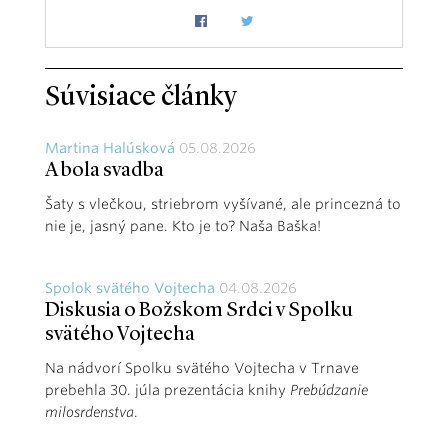
Súvisiace články
Martina Halúsková
05.08.2026
A bola svadba
Šaty s vlečkou, striebrom vyšívané, ale princezná to
nie je, jasný pane. Kto je to? Naša Baška!
Spolok svätého Vojtecha
04.08.2026
Diskusia o Božskom Srdci v Spolku
svätého Vojtecha
Na nádvorí Spolku svätého Vojtecha v Trnave
prebehla 30. júla prezentácia knihy
Prebúdzanie
milosrdenstva
.