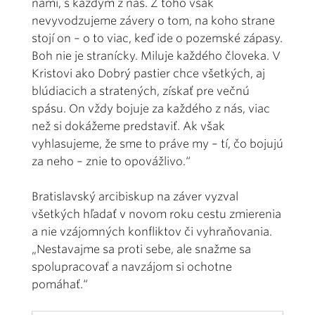
nami, s každým z nás. Z toho však
nevyvodzujeme závery o tom, na koho strane
stojí on – o to viac, keď ide o pozemské zápasy.
Boh nie je stranícky. Miluje každého človeka. V
Kristovi ako Dobrý pastier chce všetkých, aj
blúdiacich a stratených, získať pre večnú
spásu. On vždy bojuje za každého z nás, viac
než si dokážeme predstaviť. Ak však
vyhlasujeme, že sme to práve my – tí, čo bojujú
za neho – znie to opovážlivo.“
Bratislavský arcibiskup na záver vyzval
všetkých hľadať v novom roku cestu zmierenia
a nie vzájomných konfliktov či vyhraňovania.
„Nestavajme sa proti sebe, ale snažme sa
spolupracovať a navzájom si ochotne
pomáhať.“