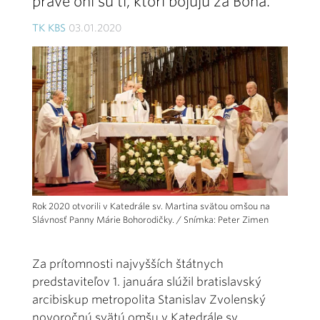
práve oni sú tí, ktorí bojujú za Boha.
TK KBS
03.01.2020
Rok 2020 otvorili v Katedrále sv. Martina svätou omšou na
Slávnosť Panny Márie Bohorodičky. / Snímka: Peter Zimen
Za prítomnosti najvyšších štátnych
predstaviteľov 1. januára slúžil bratislavský
arcibiskup metropolita Stanislav Zvolenský
novoročnú svätú omšu v Katedrále sv.