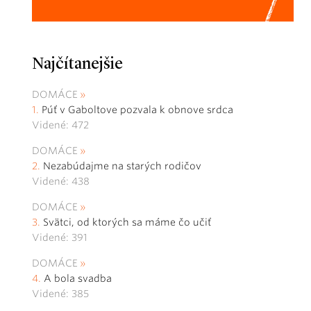
Najčítanejšie
DOMÁCE
Púť v Gaboltove pozvala k obnove srdca
Videné: 472
DOMÁCE
Nezabúdajme na starých rodičov
Videné: 438
DOMÁCE
Svätci, od ktorých sa máme čo učiť
Videné: 391
DOMÁCE
A bola svadba
Videné: 385