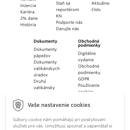
Staň sa
Aktuálne
Inzercia
reportérom
číslo
Kariéra
KN
2% dane
Podporte nás
História
Darujte nás
Dokumenty
Obchodné
podmienky
Dokumenty
Digitálne
pápežov
vydanie
Dokumenty
Obchodné
vatikánskych
podmienky
úradov
GDPR
Druhý
Používanie
vatikánsky
cookies
koncil
Dokumenty
Vaše nastavenie cookies
KBS
Kódex
Súbory cookie nám pomáhajú pri poskytovaní
kánonického
služieb pre vás. Umožňujú spoznať a zapamätať si
práva