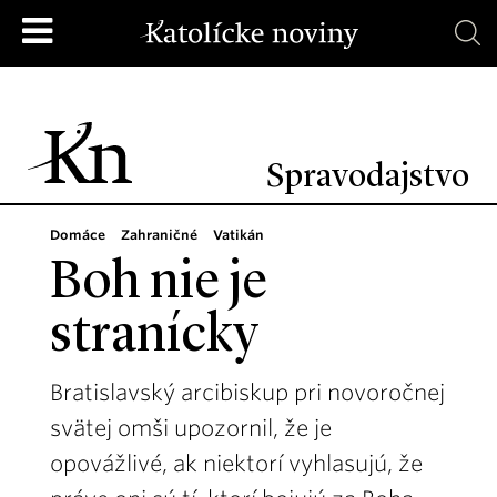
Spravodajstvo
Domáce
Zahraničné
Vatikán
Boh nie je
stranícky
Bratislavský arcibiskup pri novoročnej
svätej omši upozornil, že je
opovážlivé, ak niektorí vyhlasujú, že