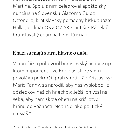
Martina. Spolu s ním celebroval apoštolský
nuncius na Slovensku Giacomo Guido
Ottonello, bratislavský pomocný biskup Jozef
Haľko, ordinár OS a OZ SR František Rábek či
bratislavský eparcha Peter Rusnák.
Kňazi sa majú starať hlavne o dušu
V homílii sa prihovoril bratislavský arcibiskup,
ktorý pripomenul, že Boh nás skrze vieru
povoláva prekročiť prah smrti. „Že Kristus, syn
Márie Panny, sa narodil, aby nás vyslobodil z
dôsledkov našich hriechov: Ježiš ich vzal na
seba, aby nám skrze obetu na kríži otvoril
bránu do večnosti. Neprišiel ako politický
mesiáš.“
Arcibiskup Zvolenský v tejto súvislosti