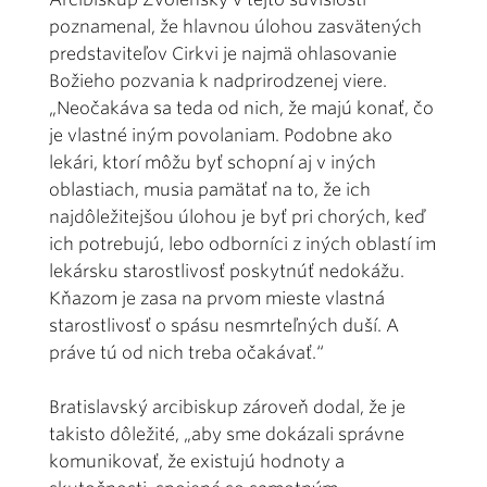
poznamenal, že hlavnou úlohou zasvätených
predstaviteľov Cirkvi je najmä ohlasovanie
Božieho pozvania k nadprirodzenej viere.
„Neočakáva sa teda od nich, že majú konať, čo
je vlastné iným povolaniam. Podobne ako
lekári, ktorí môžu byť schopní aj v iných
oblastiach, musia pamätať na to, že ich
najdôležitejšou úlohou je byť pri chorých, keď
ich potrebujú, lebo odborníci z iných oblastí im
lekársku starostlivosť poskytnúť nedokážu.
Kňazom je zasa na prvom mieste vlastná
starostlivosť o spásu nesmrteľných duší. A
práve tú od nich treba očakávať.“
Bratislavský arcibiskup zároveň dodal, že je
takisto dôležité, „aby sme dokázali správne
komunikovať, že existujú hodnoty a