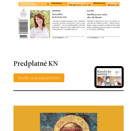
Predplatné KN
Staňte sa predplatiteľom