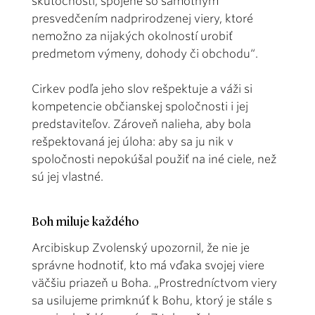
skutočnosti, spojené so samotným
presvedčením nadprirodzenej viery, ktoré
nemožno za nijakých okolností urobiť
predmetom výmeny, dohody či obchodu“.
Cirkev podľa jeho slov rešpektuje a váži si
kompetencie občianskej spoločnosti i jej
predstaviteľov. Zároveň nalieha, aby bola
rešpektovaná jej úloha: aby sa ju nik v
spoločnosti nepokúšal použiť na iné ciele, než
sú jej vlastné.
Boh miluje každého
Arcibiskup Zvolenský upozornil, že nie je
správne hodnotiť, kto má vďaka svojej viere
väčšiu priazeň u Boha. „Prostredníctvom viery
sa usilujeme primknúť k Bohu, ktorý je stále s