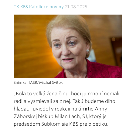
TK KBS Katolícke noviny
21.08.2025
Snímka: TASR/Michal Svítok
„Bola to veľká žena činu, hoci ju mnohí nemali
radi a vysmievali sa z nej. Takú budeme dlho
hľadať,“ uviedol v reakcii na úmrtie Anny
Záborskej biskup Milan Lach, SJ, ktorý je
predsedom Subkomisie KBS pre bioetiku.