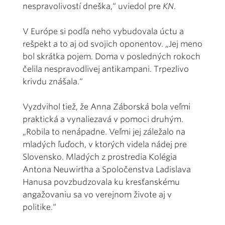
nespravolivostí dneška,“ uviedol pre
KN
.
V Európe si podľa neho vybudovala úctu a
rešpekt a to aj od svojich oponentov. „Jej meno
bol skrátka pojem. Doma v posledných rokoch
čelila nespravodlivej antikampani. Trpezlivo
krivdu znášala.“
Vyzdvihol tiež, že Anna Záborská bola veľmi
praktická a vynaliezavá v pomoci druhým.
„Robila to nenápadne. Veľmi jej záležalo na
mladých ľuďoch, v ktorých videla nádej pre
Slovensko. Mladých z prostredia Kolégia
Antona Neuwirtha a Spoločenstva Ladislava
Hanusa povzbudzovala ku kresťanskému
angažovaniu sa vo verejnom živote aj v
politike.“