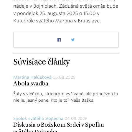
nádeje v Bojniciach. Zádušná svätá omša bude
v pondelok 25. augusta 2025 o 15.00 v
Katedrále svätého Martina v Bratislave.
Súvisiace články
Martina Halúsková
05.08.2026
A bola svadba
Šaty s vlečkou, striebrom vyšívané, ale princezná to
nie je, jasný pane. Kto je to? Naša Baška!
Spolok svätého Vojtecha
04.08.2026
Diskusia o Božskom Srdci v Spolku