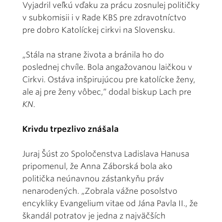
Vyjadril veľkú vďaku za prácu zosnulej političky
v subkomisii i v Rade KBS pre zdravotníctvo
pre dobro Katolíckej cirkvi na Slovensku.
„Stála na strane života a bránila ho do
poslednej chvíle. Bola angažovanou laičkou v
Cirkvi. Ostáva inšpirujúcou pre katolícke ženy,
ale aj pre ženy vôbec,“ dodal biskup Lach pre
KN
.
Krivdu trpezlivo znášala
Juraj Šúst zo Spoločenstva Ladislava Hanusa
pripomenul, že Anna Záborská bola ako
politička neúnavnou zástankyňu práv
nenarodených. „Zobrala vážne posolstvo
encykliky Evangelium vitae od Jána Pavla II., že
škandál potratov je jedna z najväčších