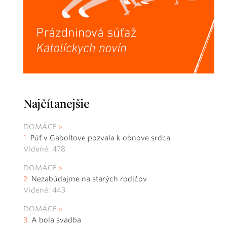
Najčítanejšie
DOMÁCE
Púť v Gaboltove pozvala k obnove srdca
Videné: 478
DOMÁCE
Nezabúdajme na starých rodičov
Videné: 443
DOMÁCE
A bola svadba