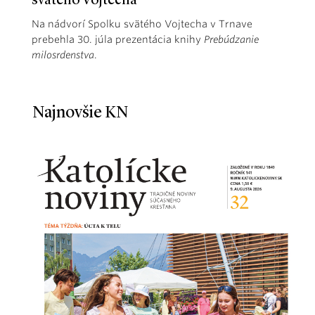
svätého Vojtecha
Na nádvorí Spolku svätého Vojtecha v Trnave
prebehla 30. júla prezentácia knihy
Prebúdzanie
milosrdenstva
.
Najnovšie KN