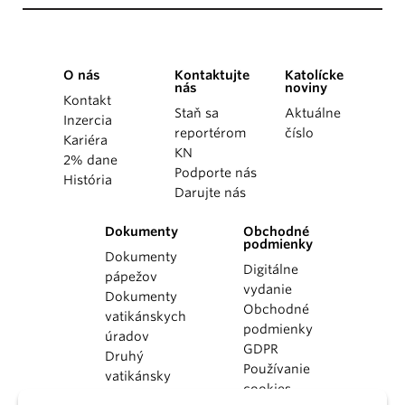
O nás
Kontaktujte
Katolícke
nás
noviny
Kontakt
Staň sa
Aktuálne
Inzercia
reportérom
číslo
Kariéra
KN
2% dane
Podporte nás
História
Darujte nás
Dokumenty
Obchodné
podmienky
Dokumenty
Digitálne
pápežov
vydanie
Dokumenty
Obchodné
vatikánskych
podmienky
úradov
GDPR
Druhý
Používanie
vatikánsky
cookies
koncil