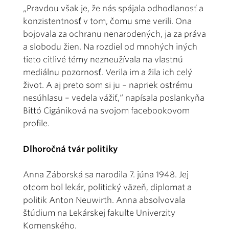
„Pravdou však je, že nás spájala odhodlanosť a
konzistentnosť v tom, čomu sme verili. Ona
bojovala za ochranu nenarodených, ja za práva
a slobodu žien. Na rozdiel od mnohých iných
tieto citlivé témy nezneužívala na vlastnú
mediálnu pozornosť. Verila im a žila ich celý
život. A aj preto som si ju – napriek ostrému
nesúhlasu – vedela vážiť,“ napísala poslankyňa
Bittó Cigániková na svojom facebookovom
profile.
Dlhoročná tvár politiky
Anna Záborská sa narodila 7. júna 1948. Jej
otcom bol lekár, politický väzeň, diplomat a
politik Anton Neuwirth. Anna absolvovala
štúdium na Lekárskej fakulte Univerzity
Komenského.