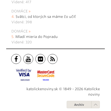
Videné: 417
DOMÁCE
Svätci, od ktorých sa máme čo učiť
Videné: 398
DOMÁCE
Mladí mieria do Popradu
Videné: 320
katolickenoviny.sk © 1849 - 2026 Katolícke
noviny
Archív