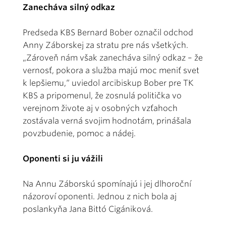
Zanecháva silný odkaz
Predseda KBS Bernard Bober označil odchod
Anny Záborskej za stratu pre nás všetkých.
„Zároveň nám však zanecháva silný odkaz – že
vernosť, pokora a služba majú moc meniť svet
k lepšiemu,“ uviedol arcibiskup Bober pre TK
KBS a pripomenul, že zosnulá politička vo
verejnom živote aj v osobných vzťahoch
zostávala verná svojim hodnotám, prinášala
povzbudenie, pomoc a nádej.
Oponenti si ju vážili
Na Annu Záborskú spomínajú i jej dlhoroční
názoroví oponenti. Jednou z nich bola aj
poslankyňa Jana Bittó Cigániková.