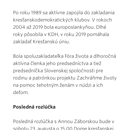
Po roku 1989 sa aktívne zapojila do zakladania
kresťanskodemokratických klubov. V rokoch
2004 až 2019 bola europoslankyňou. Dlhé
roky pôsobila v KDH, v roku 2019 pomáhala
zakladať Kresťanskú úniu.
Bola spoluzakladateľka Fóra života a dlhoročná
aktívna členka jeho predsedníctva a tiež
predsedníčka Slovenskej spoločnosti pre
rodinu a patrónkou projektu Zachráňme životy
na pomoc tehotným ženám v núdzi a ich
deťom.
Posledná rozlúčka
Posledná rozlúčka s Annou Záborskou bude v
sobotu 23. augusta o 15.00 Dome kresťanskej