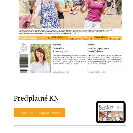
Predplatné KN
Staňte sa predplatiteľom