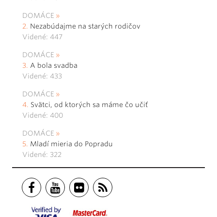
DOMÁCE
Nezabúdajme na starých rodičov
Videné: 447
DOMÁCE
A bola svadba
Videné: 433
DOMÁCE
Svätci, od ktorých sa máme čo učiť
Videné: 400
DOMÁCE
Mladí mieria do Popradu
Videné: 322