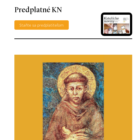
Predplatné KN
Staňte sa predplatiteľom