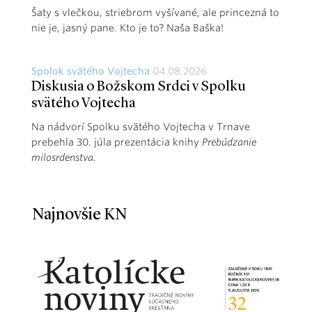
Šaty s vlečkou, striebrom vyšívané, ale princezná to
nie je, jasný pane. Kto je to? Naša Baška!
Spolok svätého Vojtecha
04.08.2026
Diskusia o Božskom Srdci v Spolku
svätého Vojtecha
Na nádvorí Spolku svätého Vojtecha v Trnave
prebehla 30. júla prezentácia knihy
Prebúdzanie
milosrdenstva
.
Najnovšie KN