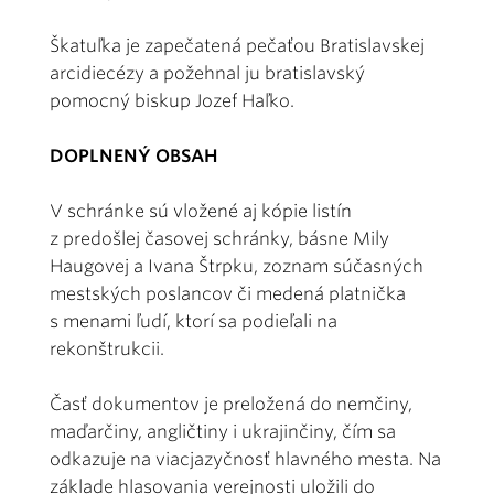
Škatuľka je zapečatená pečaťou Bratislavskej
arcidiecézy a požehnal ju bratislavský
pomocný biskup Jozef Haľko.
DOPLNENÝ OBSAH
V schránke sú vložené aj kópie listín
z predošlej časovej schránky, básne Mily
Haugovej a Ivana Štrpku, zoznam súčasných
mestských poslancov či medená platnička
s menami ľudí, ktorí sa podieľali na
rekonštrukcii.
Časť dokumentov je preložená do nemčiny,
maďarčiny, angličtiny i ukrajinčiny, čím sa
odkazuje na viacjazyčnosť hlavného mesta. Na
základe hlasovania verejnosti uložili do