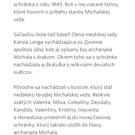
schránka z roku 1845. Boli v nej viaceré listiny,
ktoré hovorili o príbehu stavby Michalskej
veže.
Súčasťou bola tiež báseň člena mestskej rady
Karola Langa vychádzajúca zo
Zjavenia
apoštola Jána
, kde je opísaný boj archanjela
Michala s drakom. Okrem toho sa v schránke
nachádzala aj škatuľka s relikviami deviatich
svätcov.
Pôvodne sa nachádzali v kostole, ktorý stál
neďaleko terajšej Michalskej veže. Relikvie
svätých Valenta, Félixa, Celestíny, Deodaty,
Kandidy, Valentíny, Kristíny, Inocenta
a Honestusa umiestnili aj do novej časovej
schránky, ktorú takisto uložili do hlavy
archanjela Michala.