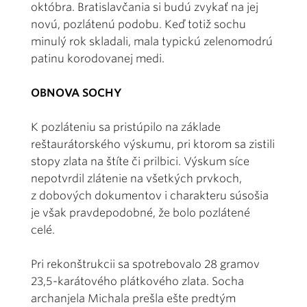
októbra. Bratislavčania si budú zvykať na jej
novú, pozlátenú podobu. Keď totiž sochu
minulý rok skladali, mala typickú zelenomodrú
patinu korodovanej medi.
OBNOVA SOCHY
K pozláteniu sa pristúpilo na základe
reštaurátorského výskumu, pri ktorom sa zistili
stopy zlata na štíte či prilbici. Výskum síce
nepotvrdil zlátenie na všetkých prvkoch,
z dobových dokumentov i charakteru súsošia
je však pravdepodobné, že bolo pozlátené
celé.
Pri rekonštrukcii sa spotrebovalo 28 gramov
23,5-karátového plátkového zlata. Socha
archanjela Michala prešla ešte predtým