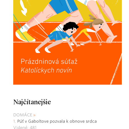
Najčítanejšie
DOMÁCE
Púť v Gaboltove pozvala k obnove srdca
Videné: 481