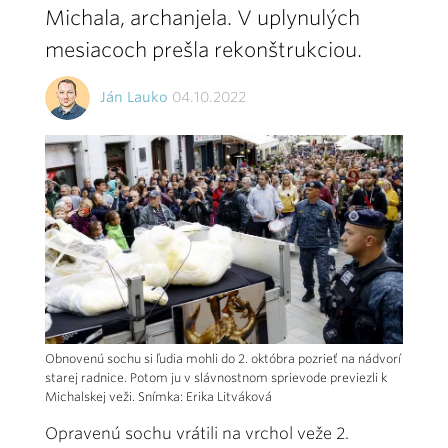
Michala, archanjela. V uplynulých
mesiacoch prešla rekonštrukciou.
Ján Lauko
04.10.2022
Obnovenú sochu si ľudia mohli do 2. októbra pozrieť na nádvorí
starej radnice. Potom ju v slávnostnom sprievode previezli k
Michalskej veži. Snímka: Erika Litváková
Opravenú sochu vrátili na vrchol veže 2.