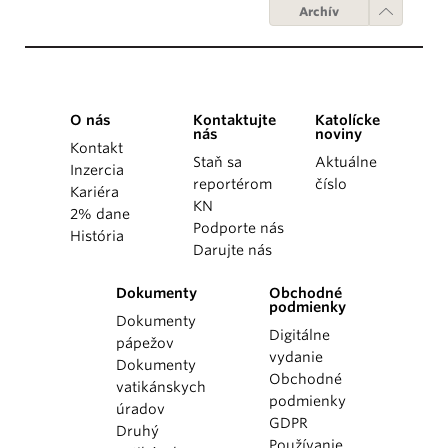
Archív
O nás
Kontaktujte
Katolícke
nás
noviny
Kontakt
Staň sa
Aktuálne
Inzercia
reportérom
číslo
Kariéra
KN
2% dane
Podporte nás
História
Darujte nás
Dokumenty
Obchodné
podmienky
Dokumenty
Digitálne
pápežov
vydanie
Dokumenty
Obchodné
vatikánskych
podmienky
úradov
GDPR
Druhý
Používanie