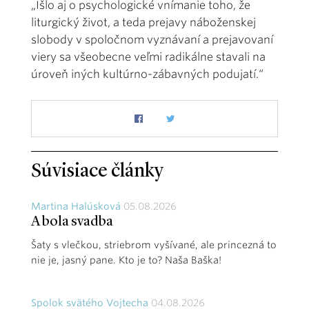
„Išlo aj o psychologické vnímanie toho, že
liturgický život, a teda prejavy náboženskej
slobody v spoločnom vyznávaní a prejavovaní
viery sa všeobecne veľmi radikálne stavali na
úroveň iných kultúrno-zábavných podujatí.“
Súvisiace články
Martina Halúsková
05.08.2026
A bola svadba
Šaty s vlečkou, striebrom vyšívané, ale princezná to
nie je, jasný pane. Kto je to? Naša Baška!
Spolok svätého Vojtecha
04.08.2026