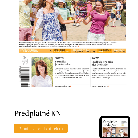
Predplatné KN
Staňte sa predplatiteľom