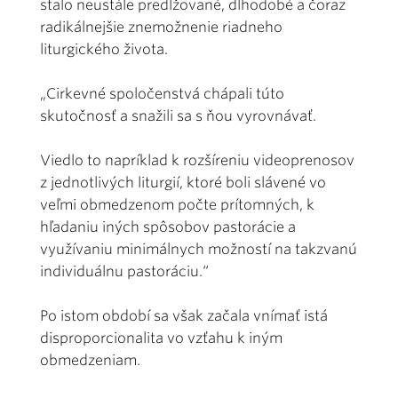
stalo neustále predlžované, dlhodobé a čoraz
radikálnejšie znemožnenie riadneho
liturgického života.
„Cirkevné spoločenstvá chápali túto
skutočnosť a snažili sa s ňou vyrovnávať.
Viedlo to napríklad k rozšíreniu videoprenosov
z jednotlivých liturgií, ktoré boli slávené vo
veľmi obmedzenom počte prítomných, k
hľadaniu iných spôsobov pastorácie a
využívaniu minimálnych možností na takzvanú
individuálnu pastoráciu.“
Po istom období sa však začala vnímať istá
disproporcionalita vo vzťahu k iným
obmedzeniam.