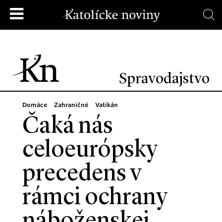
Spravodajstvo
Domáce
Zahraničné
Vatikán
Čaká nás
celoeurópsky
precedens v
rámci ochrany