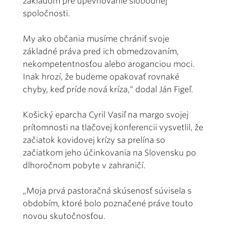
základom pre upevňovanie slobodnej
spoločnosti.
My ako občania musíme chrániť svoje
základné práva pred ich obmedzovaním,
nekompetentnosťou alebo aroganciou moci.
Inak hrozí, že budeme opakovať rovnaké
chyby, keď príde nová kríza,“ dodal Ján Figeľ.
Košický eparcha Cyril Vasiľ na margo svojej
prítomnosti na tlačovej konferencii vysvetlil, že
začiatok kovidovej krízy sa prelína so
začiatkom jeho účinkovania na Slovensku po
dlhoročnom pobyte v zahraničí.
„Moja prvá pastoračná skúsenosť súvisela s
obdobím, ktoré bolo poznačené práve touto
novou skutočnosťou.