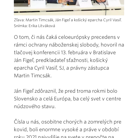
Zľava: Martin Timcsák, Ján Figeľ a košický eparcha Cyril Vasiľ.
Snímka: Erika Litváková
O tom, či nás čaká celoeurópsky precedens v
rámci ochrany náboženskej slobody, hovoril na
tlačovej konferencii 13. februára v Bratislave
Ján Figeľ, predkladateľ sťažnosti, košický
eparcha Cyril Vasiľ, SJ, a právny zástupca
Martin Timcsák.
Ján Figeľ zdôraznil, že pred troma rokmi bolo
Slovensko a celá Európa, ba celý svet v centre
núdzového stavu.
Čísla u nás, osobitne chorých a zomrelých pre
kovid, boli enormne vysoké a práve v období
roku 2021 najvyššie na svete v prepočte na