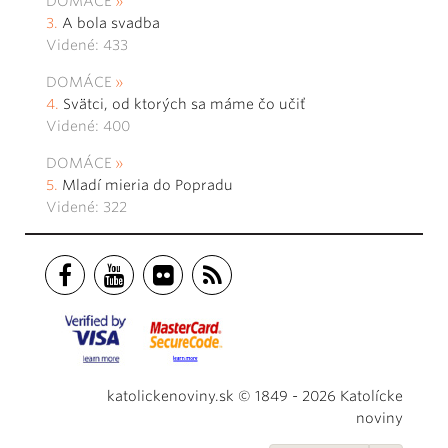
DOMÁCE
A bola svadba
Videné: 433
DOMÁCE
Svätci, od ktorých sa máme čo učiť
Videné: 400
DOMÁCE
Mladí mieria do Popradu
Videné: 322
katolickenoviny.sk © 1849 - 2026 Katolícke
noviny