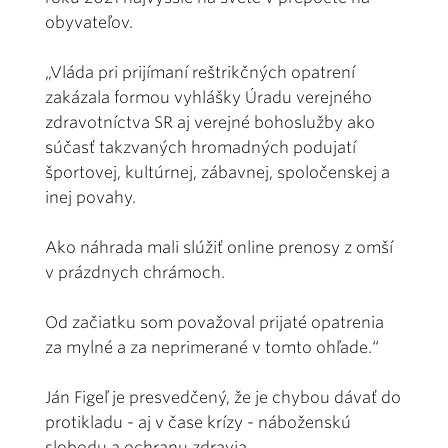
obyvateľov.
„Vláda pri prijímaní reštrikčných opatrení
zakázala formou vyhlášky Úradu verejného
zdravotníctva SR aj verejné bohoslužby ako
súčasť takzvaných hromadných podujatí
športovej, kultúrnej, zábavnej, spoločenskej a
inej povahy.
Ako náhrada mali slúžiť online prenosy z omší
v prázdnych chrámoch.
Od začiatku som považoval prijaté opatrenia
za mylné a za neprimerané v tomto ohľade.“
Ján Figeľ je presvedčený, že je chybou dávať do
protikladu - aj v čase krízy - náboženskú
slobodu a ochranu zdravia.