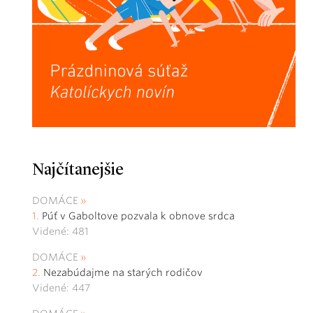
Najčítanejšie
DOMÁCE
Púť v Gaboltove pozvala k obnove srdca
Videné: 481
DOMÁCE
Nezabúdajme na starých rodičov
Videné: 447