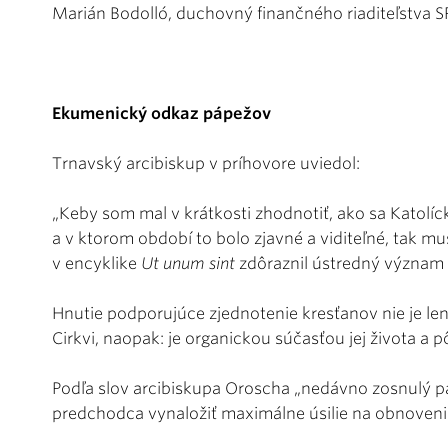
Marián Bodolló, duchovný finančného riaditeľstva S
Ekumenický odkaz pápežov
Trnavský arcibiskup v príhovore uviedol:
„Keby som mal v krátkosti zhodnotiť, ako sa Katolícka
a v ktorom období to bolo zjavné a viditeľné, tak mu
v encyklike
Ut unum sint
zdôraznil ústredný význa
Hnutie podporujúce zjednotenie kresťanov nie je l
Cirkvi, naopak: je organickou súčasťou jej života a 
Podľa slov arcibiskupa Oroscha „nedávno zosnulý p
predchodca vynaložiť maximálne úsilie na obnoveni