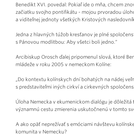
Benedikt XVI. povedal: Pokiaľ ide o mňa, chcem znov
začiatku svojho pontifikátu - mojou prvoradou úlo
a viditeľnej jednoty všetkých Kristových nasledovní
Jedna z hlavných túžob kresťanov je plné spoločens
s Pánovou modlitbou: Aby všetci boli jedno.“
Arcibiskup Orosch ďalej pripomenul slová, ktoré B
mládeže v roku 2005 v nemeckom Kolíne:
„Do kontextu kolínskych dní bohatých na nádej veľ
s predstaviteľmi iných cirkví a cirkevných spoločens
Úloha Nemecka v ekumenickom dialógu je dôležitá tak
významnú cestu zmierenia uskutočnenú v tomto sv
A ako opäť neprežívať s emóciami návštevu kolínskej
komunita v Nemecku?