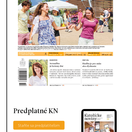
Predplatné KN
Staňte sa predplatiteľom