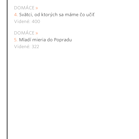
DOMÁCE
Svätci, od ktorých sa máme čo učiť
Videné: 400
DOMÁCE
Mladí mieria do Popradu
Videné: 322