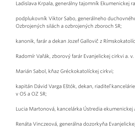
Ladislava Krpala, generálny tajomník Ekumenickej ra
podplukovník Viktor Sabo, generálneho duchovného
Ozbrojených silách a ozbrojených zboroch SR;
kanonik, farár a dekan Jozef Gallovič z Rímskokatolí
Radomír Vařák, zborový farár Evanjelickej cirkvi a. v.
Marián Sabol, kňaz Gréckokatolíckej cirkvi;
kapitán Dávid Varga Eštók, dekan, riaditeľ kancelár
v OS a OZ SR;
Lucia Martonová, kancelárka Ústredia ekumenickej a
Renáta Vinczeová, generálna dozorkyňa Evanjelickej c