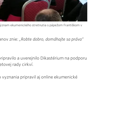
význam ekumenického stretnutia s pápežom Františkom v
anov znie:
„Robte dobro, domáhajte sa práva“
ripravilo a uverejnilo Dikastérium na podporu
tovej rady cirkví.
 vyznania pripravil aj online ekumenické