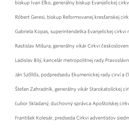
biskup Ivan Eľko, generálny biskup Evanjelickej cirkv
Róbert Geresi, biskup Reformovanej kresťanskej cirk
Gabriela Kopas, superintendetka Evanjelickej cirkvi 
Rastislav Mišura, generálny vikár Cirkvi českoslovens
Ladislav Bilý, kancelár metropolitnej rady Pravoslávne
Ján Szőllős, podpredsedu Ekumenickej rady cirví a čl
Štefan Zahradník, generálny vikár Starokatolíckej cir
Ľubor Skladaný, duchovný správca Apoštolskej cirkv
František Kolesár, predseda Cirkvi adventistov sie