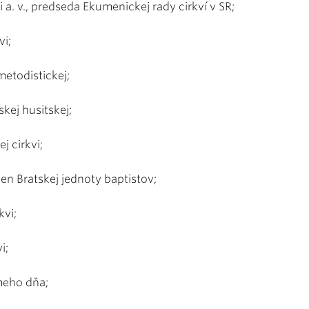
i a. v., predseda Ekumenickej rady cirkví v SR;
vi;
metodistickej;
kej husitskej;
j cirkvi;
en Bratskej jednoty baptistov;
kvi;
i;
dmeho dňa;