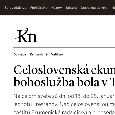
Spravodajstvo
Publicistika
Názory
Kultúra
Duchovná obnova
Ne
Domáce
Zahraničné
Vatikán
Celoslovenská eku
bohoslužba bola v 
Na celom svete sú dni od 18. do 25. januá
jednotu kresťanov. Nad celoslovenskou mo
záštitu Ekumenická rada cirkví a predse