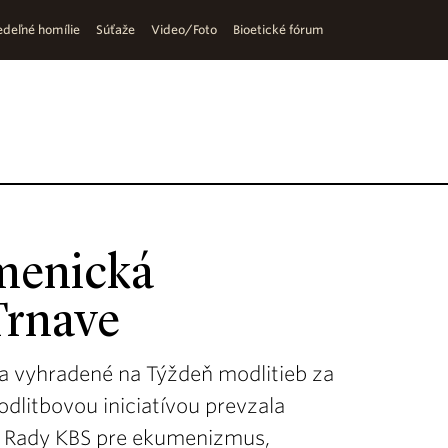
deľné homílie
Súťaže
Video/Foto
Bioetické fórum
menická
Trnave
ra vyhradené na Týždeň modlitieb za
dlitbovou iniciatívou prevzala
da Rady KBS pre ekumenizmus,