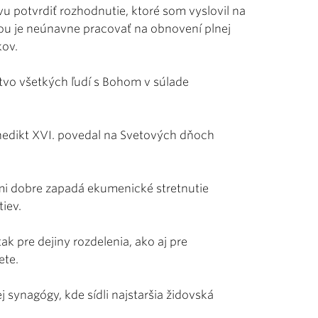
u potvrdiť rozhodnutie, ktoré som vyslovil na
hou je neúnavne pracovať na obnovení plnej
kov.
tvo všetkých ľudí s Bohom v súlade
enedikt XVI. povedal na Svetových dňoch
mi dobre zapadá ekumenické stretnutie
tiev.
 pre dejiny rozdelenia, ako aj pre
ete.
 synagógy, kde sídli najstaršia židovská