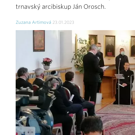
trnavský arcibiskup Ján Orosch.
Zuzana Artimová
23.01.2023