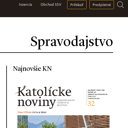
Inzercia
Obchod SSV
Prihlásiť
Predplatné
Spravodajstvo
Najnovšie KN