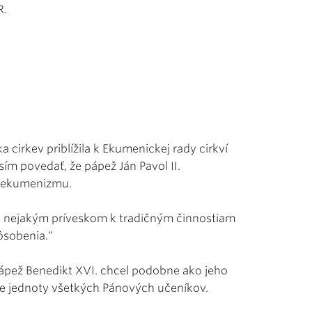
R.
 cirkev priblížila k Ekumenickej rady cirkví
sím povedať, že pápež Ján Pavol II.
m ekumenizmu.
en nejakým príveskom k tradičným činnostiam
pôsobenia.“
ápež Benedikt XVI. chcel podobne ako jeho
e jednoty všetkých Pánových učeníkov.