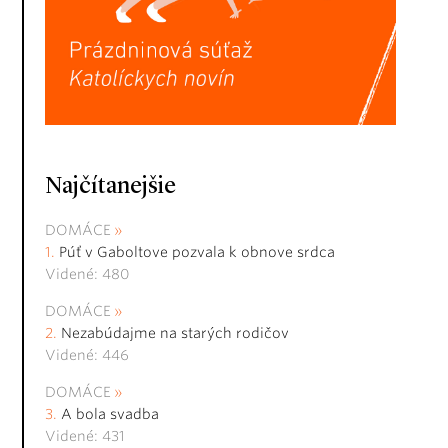
Najčítanejšie
DOMÁCE
Púť v Gaboltove pozvala k obnove srdca
Videné: 480
DOMÁCE
Nezabúdajme na starých rodičov
Videné: 446
DOMÁCE
A bola svadba
Videné: 431