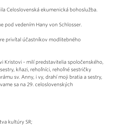
čnila Celoslovenská ekumenická bohoslužba.
e pod vedením Hany von Schlosser.
e privítal účastníkov modlitebného
i Kristovi - milí predstavitelia spoločenského,
sestry, kňazi, rehoľníci, rehoľné sestričky
rámu sv. Anny, i vy, drahí moji bratia a sestry,
etávame sa na 29. celoslovenských
tva kultúry SR;