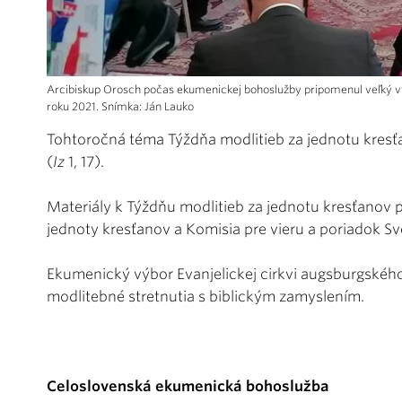
Arcibiskup Orosch počas ekumenickej bohoslužby pripomenul veľký 
roku 2021. Snímka: Ján Lauko
Tohtoročná téma Týždňa modlitieb za jednotu kresť
(
Iz
1, 17).
Materiály k Týždňu modlitieb za jednotu kresťanov p
jednoty kresťanov a Komisia pre vieru a poriadok Sve
Ekumenický výbor Evanjelickej cirkvi augsburgského
modlitebné stretnutia s biblickým zamyslením.
Celoslovenská ekumenická bohoslužba