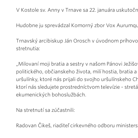
V Kostole sv. Anny v Trnave sa 22. januára uskuto
Hudobne ju sprevádzal Komorný zbor Vox Aurumqu
Trnavský arcibiskup Ján Orosch v úvodnom príhovor
stretnutia:
„Milovaní moji bratia a sestry v našom Pánovi Ježišov
politického, občianskeho života, milí hostia, bratia a 
uršulínky, ktoré nás prijali do svojho uršulínskeho Ch
ktorí nás sledujete prostredníctvom televízie - str
ekumenických bohoslužbách.
Na stretnutí sa zúčastnili:
Radovan Čikeš, riaditeľ cirkevného odboru ministers