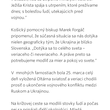
Ježiša Krista spája s utrpením, ktoré prežívame
dnes; s bolesťou ľudí, utekajúcich pred
vojnou.“
Košický pomocný biskup Marek Forgáč
pripomenul, že súčasná situácia sa nás dotýka
nielen geograficky tým, že Ukrajina je blízko
Slovenska. „Dotýka sa to celého sveta –
veriaceho či neveriaceho. A práve preto sa
potrebujeme modliť za mier a pokoj vo svete.“
V mnohých farnostiach bola 25. marca celý
deň vyložená Oltárna sviatosť a veriaci chodili
prosiť o ukončenie vojnového konfliktu medzi
Ruskom a Ukrajinou.
Na krížovej ceste sa modlili stovky ľudí a počas
nej sa pripájali ďalší okoloidúci. Mladá