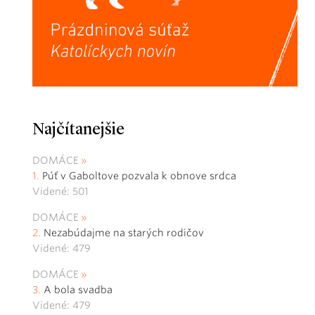
Najčítanejšie
DOMÁCE
Púť v Gaboltove pozvala k obnove srdca
Videné: 501
DOMÁCE
Nezabúdajme na starých rodičov
Videné: 479
DOMÁCE
A bola svadba
Videné: 479