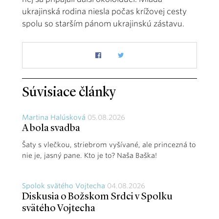
ukrajinská rodina niesla počas krížovej cesty
spolu so starším pánom ukrajinskú zástavu.
Súvisiace články
Martina Halúsková
05.08.2026
A bola svadba
Šaty s vlečkou, striebrom vyšívané, ale princezná to
nie je, jasný pane. Kto je to? Naša Baška!
Spolok svätého Vojtecha
04.08.2026
Diskusia o Božskom Srdci v Spolku
svätého Vojtecha