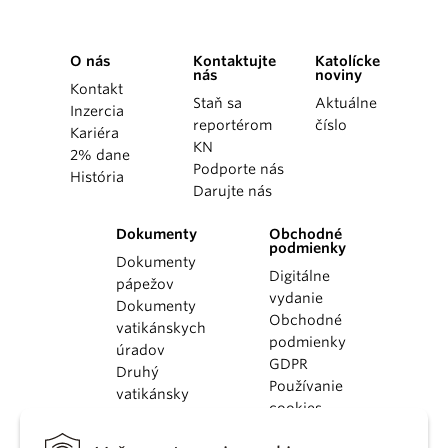
O nás
Kontaktujte
Katolícke
nás
noviny
Kontakt
Staň sa
Aktuálne
Inzercia
reportérom
číslo
Kariéra
KN
2% dane
Podporte nás
História
Darujte nás
Dokumenty
Obchodné
podmienky
Dokumenty
Digitálne
pápežov
vydanie
Dokumenty
Obchodné
vatikánskych
podmienky
úradov
GDPR
Druhý
Používanie
vatikánsky
cookies
koncil
Dokumenty