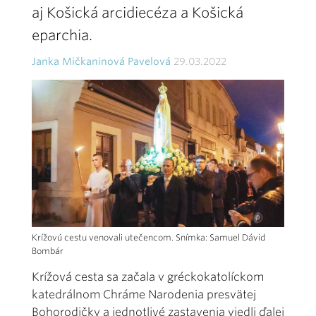
aj Košická arcidiecéza a Košická
eparchia.
Janka Mičkaninová Pavelová
29.03.2022
Krížovú cestu venovali utečencom. Snímka: Samuel Dávid
Bombár
Krížová cesta sa začala v gréckokatolíckom
katedrálnom Chráme Narodenia presvätej
Bohorodičky a jednotlivé zastavenia viedli ďalej