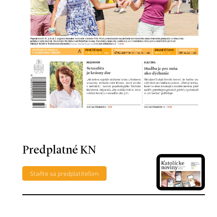
Predplatné KN
Staňte sa predplatiteľom