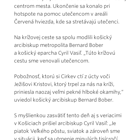
centrom mesta. Ukončenie sa konalo pri
hotspote na pomoc utečencom v areáli
Červená hviezda, kde sa stretávajú utečenci.
Na krížovej ceste sa spolu modlili košický
arcibiskup metropolita Bernard Bober
a košický eparcha Cyril Vasiľ. „Túto krížovú
cestu sme venovali utečencom.
Pobožnosť, ktorú si Cirkev ctí z úcty voči
Ježišovi Kristovi, ktorý trpel za nás na kríži,
priniesla naozaj veľmi pekné hlboké okamihy,“
uviedol košický arcibiskup Bernard Bober.
S myšlienkou zasvätiť tento deň aj s veriacimi
v Košiciach prišiel arcibiskup Cyril Vasiľ: „Je
piatok Veľkého pôstu, sviatok a zároveň sme
v situácii, keď sa utrpenie minulých tisícročí