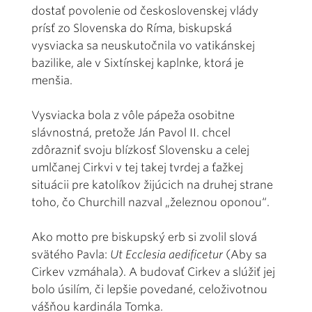
dostať povolenie od československej vlády
prísť zo Slovenska do Ríma, biskupská
vysviacka sa neuskutočnila vo vatikánskej
bazilike, ale v Sixtínskej kaplnke, ktorá je
menšia.
Vysviacka bola z vôle pápeža osobitne
slávnostná, pretože Ján Pavol II. chcel
zdôrazniť svoju blízkosť Slovensku a celej
umlčanej Cirkvi v tej takej tvrdej a ťažkej
situácii pre katolíkov žijúcich na druhej strane
toho, čo Churchill nazval „železnou oponou“.
Ako motto pre biskupský erb si zvolil slová
svätého Pavla:
Ut Ecclesia aedificetur
(Aby sa
Cirkev vzmáhala). A budovať Cirkev a slúžiť jej
bolo úsilím, či lepšie povedané, celoživotnou
vášňou kardinála Tomka.