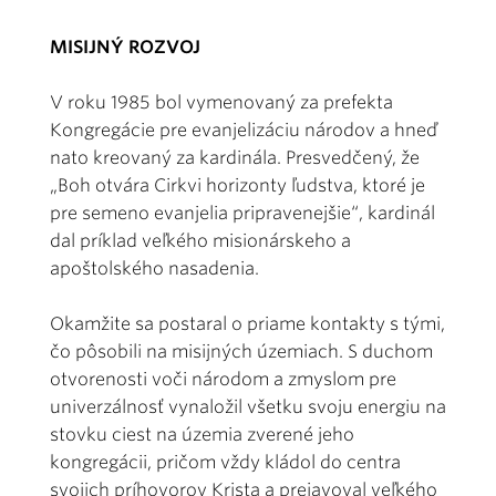
MISIJNÝ ROZVOJ
V roku 1985 bol vymenovaný za prefekta
Kongregácie pre evanjelizáciu národov a hneď
nato kreovaný za kardinála. Presvedčený, že
„Boh otvára Cirkvi horizonty ľudstva, ktoré je
pre semeno evanjelia pripravenejšie“, kardinál
dal príklad veľkého misionárskeho a
apoštolského nasadenia.
Okamžite sa postaral o priame kontakty s tými,
čo pôsobili na misijných územiach. S duchom
otvorenosti voči národom a zmyslom pre
univerzálnosť vynaložil všetku svoju energiu na
stovku ciest na územia zverené jeho
kongregácii, pričom vždy kládol do centra
svojich príhovorov Krista a prejavoval veľkého