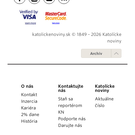
katolickenoviny.sk © 1849 - 2026 Katolícke
noviny
Archív
O nás
Kontaktujte
Katolícke
nás
noviny
Kontakt
Staň sa
Aktuálne
Inzercia
reportérom
číslo
Kariéra
KN
2% dane
Podporte nás
História
Darujte nás