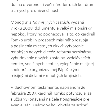
ducha otvorenosti voči národom, ich kultúram
a zmysel pre univerzálnosť.
Monografia
Na misijných cestách
, vydaná
v roku 2008, dokumentuje veľký misionársky
nepokoj, ktorý ho podnecoval, a to, čo kardinál
Tomko urobil v prospech misijného rozvoja
a posilnenia miestnych cirkví: vytvorenie
mnohých nových diecéz, reformu seminárov,
vybudovanie nových kostolov, vzdelávacích
centier, sociálnych centier, vylepšenie misijnej
spolupráce organizovanej Pápežskými
misijnými dielami v mnohých krajinách.
V duchovnom testamente, napísanom 26.
februára 2007, kardinál Tomko potvrdzuje, že
služba vykonávaná na čele Kongregácie pre
evanjelizáciu národov ho „chytila za srdce“,