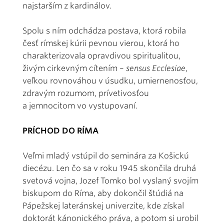
najstarším z kardinálov.
Spolu s ním odchádza postava, ktorá robila
česť rímskej kúrii pevnou vierou, ktorá ho
charakterizovala opravdivou spiritualitou,
živým cirkevným cítením –
sensus Ecclesiae
,
veľkou rovnováhou v úsudku, umiernenosťou,
zdravým rozumom, prívetivosťou
a jemnocitom vo vystupovaní.
PRÍCHOD DO RÍMA
Veľmi mladý vstúpil do seminára za Košickú
diecézu. Len čo sa v roku 1945 skončila druhá
svetová vojna, Jozef Tomko bol vyslaný svojím
biskupom do Ríma, aby dokončil štúdiá na
Pápežskej lateránskej univerzite, kde získal
doktorát kánonického práva, a potom si urobil