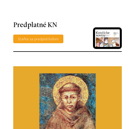
Predplatné KN
Staňte sa predplatiteľom