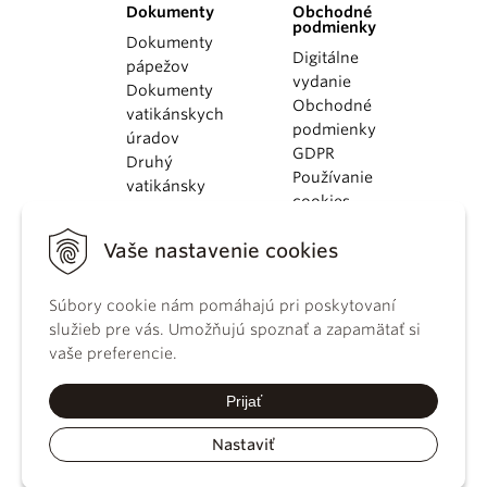
Dokumenty
Obchodné
podmienky
Dokumenty
Digitálne
pápežov
vydanie
Dokumenty
Obchodné
vatikánskych
podmienky
úradov
GDPR
Druhý
Používanie
vatikánsky
cookies
koncil
Dokumenty
Vaše nastavenie cookies
KBS
Kódex
Súbory cookie nám pomáhajú pri poskytovaní
kánonického
služieb pre vás. Umožňujú spoznať a zapamätať si
práva
vaše preferencie.
Katechizmus
Katolíckej
Prijať
cirkvi
Nastaviť