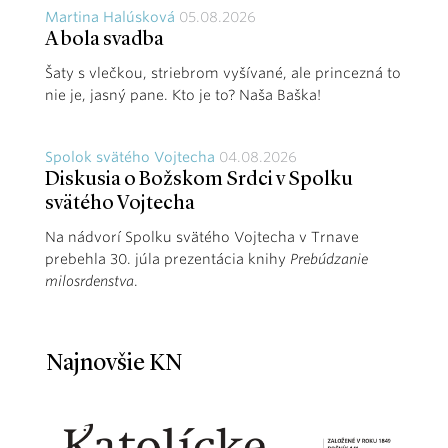
Martina Halúsková
05.08.2026
A bola svadba
Šaty s vlečkou, striebrom vyšívané, ale princezná to
nie je, jasný pane. Kto je to? Naša Baška!
Spolok svätého Vojtecha
04.08.2026
Diskusia o Božskom Srdci v Spolku
svätého Vojtecha
Na nádvorí Spolku svätého Vojtecha v Trnave
prebehla 30. júla prezentácia knihy
Prebúdzanie
milosrdenstva
.
Najnovšie KN