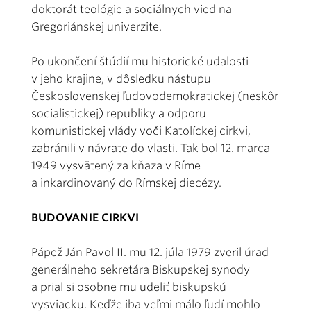
doktorát teológie a sociálnych vied na
Gregoriánskej univerzite.
Po ukončení štúdií mu historické udalosti
v jeho krajine, v dôsledku nástupu
Československej ľudovodemokratickej (neskôr
socialistickej) republiky a odporu
komunistickej vlády voči Katolíckej cirkvi,
zabránili v návrate do vlasti. Tak bol 12. marca
1949 vysvätený za kňaza v Ríme
a inkardinovaný do Rímskej diecézy.
BUDOVANIE CIRKVI
Pápež Ján Pavol II. mu 12. júla 1979 zveril úrad
generálneho sekretára Biskupskej synody
a prial si osobne mu udeliť biskupskú
vysviacku. Keďže iba veľmi málo ľudí mohlo