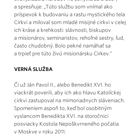
a spresňuje: „Túto službu som vnímal ako
príspevok k budovaniu a rastu mystického tela
Cirkvi a miloval som mladé misijné cirkvi v celej
ich kráse a krehkosti: slávnosti, biskupov
a misionárov, seminaristov, rehoľné sestry, ľud,
často chudobný. Bolo pekné namáhať sa
a trpieť pre túto živú misionársku Cirkev.“
VERNÁ SLUŽBA
Či už Ján Pavol II., alebo Benedikt XVI. ho
viackrát poverili, aby ich ako hlavu Katolíckej
cirkvi zastupoval na mimoriadnych sláveniach.
Spomeniem aspoň to, keď bol osobitným
vyslancom Benedikta XVI. na storočnici
posviacky Kostola Nepoškvrneného počatia
v Moskve v roku 2011.