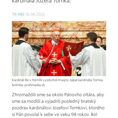
kardinála Jozefa Tomka.
TK KBS
16.08.2022
Kardinál Re v homílii vyzdvihol misijný zápal kardinála Tomka.
Snímka: profimedia.sk
Zhromaždili sme sa okolo Pánovho oltára, aby
sme sa modlili a vyjadrili posledný bratský
pozdrav kardinálovi Jozefovi Tomkovi, ktorého
si Pán povolal k sebe vo veku 98 rokov. Bol