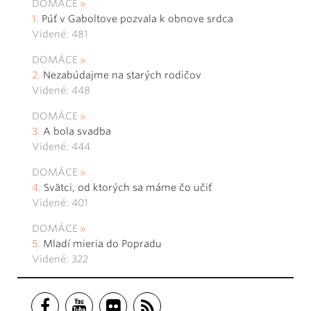
DOMÁCE
Púť v Gaboltove pozvala k obnove srdca
Videné: 481
DOMÁCE
Nezabúdajme na starých rodičov
Videné: 448
DOMÁCE
A bola svadba
Videné: 444
DOMÁCE
Svätci, od ktorých sa máme čo učiť
Videné: 401
DOMÁCE
Mladí mieria do Popradu
Videné: 322