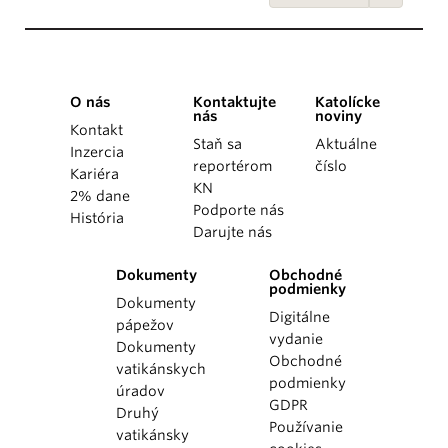
O nás
Kontaktujte
Katolícke
nás
noviny
Kontakt
Staň sa
Aktuálne
Inzercia
reportérom
číslo
Kariéra
KN
2% dane
Podporte nás
História
Darujte nás
Dokumenty
Obchodné
podmienky
Dokumenty
Digitálne
pápežov
vydanie
Dokumenty
Obchodné
vatikánskych
podmienky
úradov
GDPR
Druhý
Používanie
vatikánsky