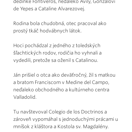
dedinke Fontiveros, neďaleko Avily, Gonzalovi
de Yepes a Cataline Alvarezovej.
Rodina bola chudobná, otec pracoval ako
prostý tkáč hodvábnych látok.
Hoci pochádzal z jedného z toledských
šľachtických rodov, rodičia ho vyhnali a
vydedili, pretože sa oženil s Catalinou.
Ján prišiel o otca ako deväťročný, žil s matkou
a bratom Franciscom v Medine del Campo,
neďaleko obchodného a kultúrneho centra
Valladolid.
Tu navštevoval Colegio de los Doctrinos a
zároveň vypomáhal s jednoduchými prácami u
mníšok z kláštora a Kostola sv. Magdalény.