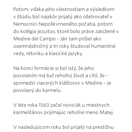
Potom, vďaka jeho vlastnostiam a výsledkom
v štúdiu bol najskôr prijatý ako ošetrovateľ v
Nemocnici Nepoškvrneného počatia, potom
do kolégia jezuitov, ktoré bolo práve založené v
Medine del Campo - Ján tam prišiel ako
osemnásťročný a tri roky študoval humanitné
vedy, rétoriku a klasické jazyky.
Na konci formácie si bol istý, že jeho
povolaním má byť rehoľný život a cítil, že –
spomedzi viacerých kláštorov v Medine – je
povolaný do karmelu.
V lete roka 1563 začal noviciát u miestnych
karmelitánov prijímajúc rehoľné meno Matej.
V nasledujúcom roku bol prijatý na prestížnu