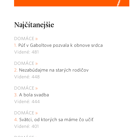
Najčítanejšie
DOMÁCE
Púť v Gaboltove pozvala k obnove srdca
Videné: 481
DOMÁCE
Nezabúdajme na starých rodičov
Videné: 448
DOMÁCE
A bola svadba
Videné: 444
DOMÁCE
Svätci, od ktorých sa máme čo učiť
Videné: 401