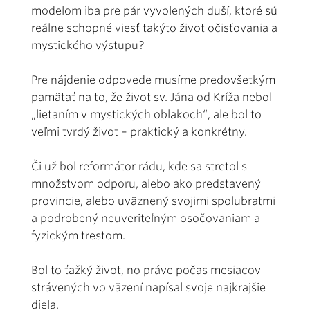
modelom iba pre pár vyvolených duší, ktoré sú
reálne schopné viesť takýto život očisťovania a
mystického výstupu?
Pre nájdenie odpovede musíme predovšetkým
pamätať na to, že život sv. Jána od Kríža nebol
„lietaním v mystických oblakoch“, ale bol to
veľmi tvrdý život – praktický a konkrétny.
Či už bol reformátor rádu, kde sa stretol s
množstvom odporu, alebo ako predstavený
provincie, alebo uväznený svojimi spolubratmi
a podrobený neuveriteľným osočovaniam a
fyzickým trestom.
Bol to ťažký život, no práve počas mesiacov
strávených vo väzení napísal svoje najkrajšie
diela.