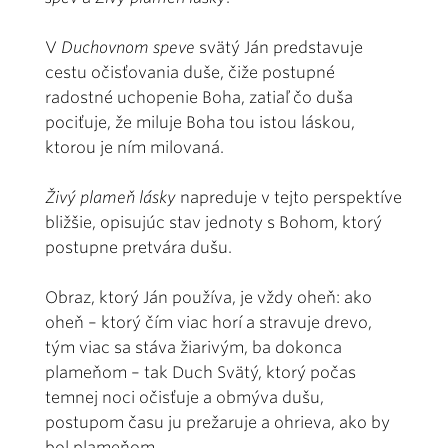
V
Duchovnom speve
svätý Ján predstavuje
cestu očisťovania duše, čiže postupné
radostné uchopenie Boha, zatiaľ čo duša
pociťuje, že miluje Boha tou istou láskou,
ktorou je ním milovaná.
Živý plameň lásky
napreduje v tejto perspektíve
bližšie, opisujúc stav jednoty s Bohom, ktorý
postupne pretvára dušu.
Obraz, ktorý Ján používa, je vždy oheň: ako
oheň – ktorý čím viac horí a stravuje drevo,
tým viac sa stáva žiarivým, ba dokonca
plameňom – tak Duch Svätý, ktorý počas
temnej noci očisťuje a obmýva dušu,
postupom času ju prežaruje a ohrieva, ako by
bol plameňom.