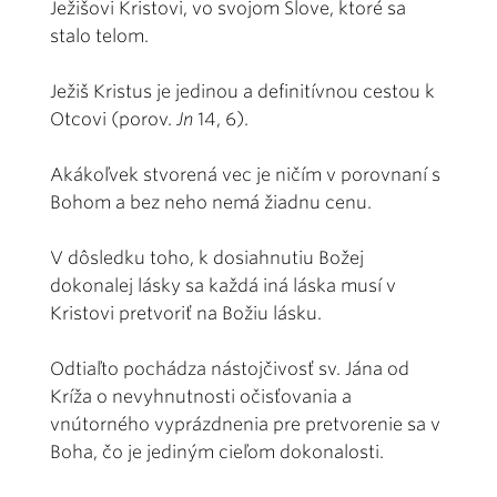
Ježišovi Kristovi, vo svojom Slove, ktoré sa
stalo telom.
Ježiš Kristus je jedinou a definitívnou cestou k
Otcovi (porov.
Jn
14, 6).
Akákoľvek stvorená vec je ničím v porovnaní s
Bohom a bez neho nemá žiadnu cenu.
V dôsledku toho, k dosiahnutiu Božej
dokonalej lásky sa každá iná láska musí v
Kristovi pretvoriť na Božiu lásku.
Odtiaľto pochádza nástojčivosť sv. Jána od
Kríža o nevyhnutnosti očisťovania a
vnútorného vyprázdnenia pre pretvorenie sa v
Boha, čo je jediným cieľom dokonalosti.