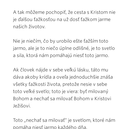
A tak môžeme pochopiť, že cesta s Kristom nie
je ďalšou ťažkosťou na už dosť ťažkom jarme
našich životov.
Nie je niečím, čo by urobilo ešte ťažším toto
jarmo, ale je to niečo úplne odlišné, je to svetlo
a sila, ktorá nám pomáhajú niesť toto jarmo.
Ak človek nájde v sebe veľkú lásku, táto mu
dáva akoby krídla a oveľa jednoduchšie znáša
všetky ťažkosti života, pretože nesie v sebe
toto veľké svetlo; toto je viera: byť milovaný
Bohom a nechať sa milovať Bohom v Kristovi
Ježišovi.
Toto „nechať sa milovať“ je svetlom, ktoré nám
pomáha niesť jarmo každého dňa.