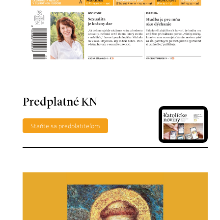
Predplatné KN
Staňte sa predplatiteľom