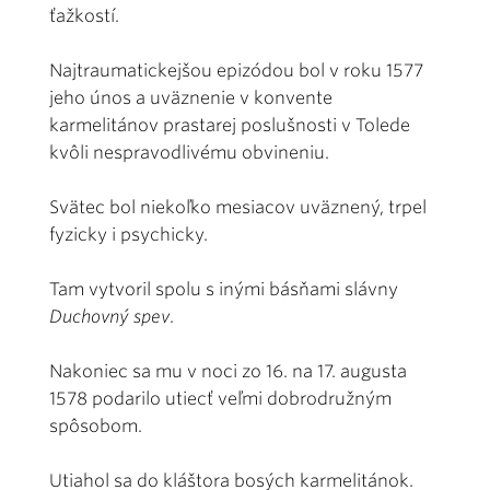
ťažkostí.
Najtraumatickejšou epizódou bol v roku 1577
jeho únos a uväznenie v konvente
karmelitánov prastarej poslušnosti v Tolede
kvôli nespravodlivému obvineniu.
Svätec bol niekoľko mesiacov uväznený, trpel
fyzicky i psychicky.
Tam vytvoril spolu s inými básňami slávny
Duchovný spev
.
Nakoniec sa mu v noci zo 16. na 17. augusta
1578 podarilo utiecť veľmi dobrodružným
spôsobom.
Utiahol sa do kláštora bosých karmelitánok.