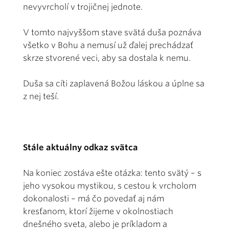
nevyvrcholí v trojičnej jednote.
V tomto najvyššom stave svätá duša poznáva
všetko v Bohu a nemusí už ďalej prechádzať
skrze stvorené veci, aby sa dostala k nemu.
Duša sa cíti zaplavená Božou láskou a úplne sa
z nej teší.
Stále aktuálny odkaz svätca
Na koniec zostáva ešte otázka: tento svätý – s
jeho vysokou mystikou, s cestou k vrcholom
dokonalosti – má čo povedať aj nám
kresťanom, ktorí žijeme v okolnostiach
dnešného sveta, alebo je príkladom a