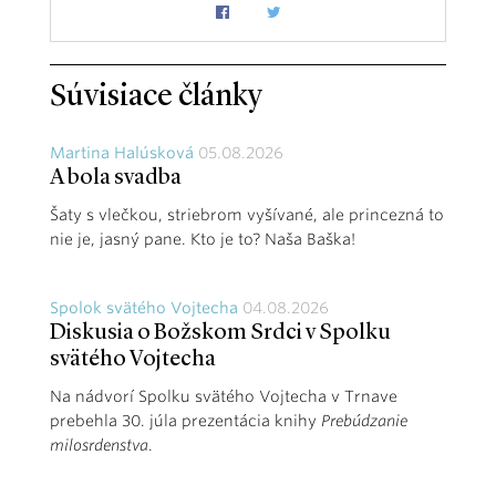
Súvisiace články
Martina Halúsková
05.08.2026
A bola svadba
Šaty s vlečkou, striebrom vyšívané, ale princezná to
nie je, jasný pane. Kto je to? Naša Baška!
Spolok svätého Vojtecha
04.08.2026
Diskusia o Božskom Srdci v Spolku
svätého Vojtecha
Na nádvorí Spolku svätého Vojtecha v Trnave
prebehla 30. júla prezentácia knihy
Prebúdzanie
milosrdenstva
.