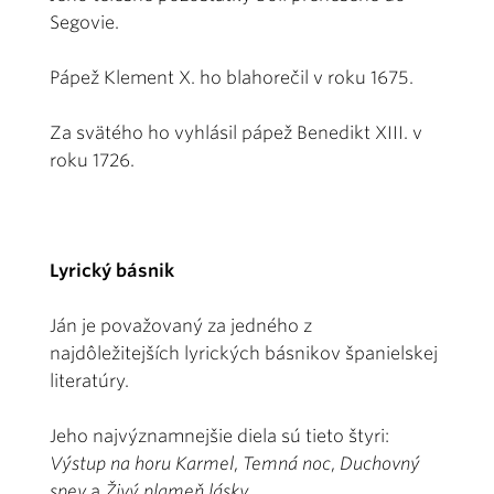
Segovie.
Pápež Klement X. ho blahorečil v roku 1675.
Za svätého ho vyhlásil pápež Benedikt XIII. v
roku 1726.
Lyrický básnik
Ján je považovaný za jedného z
najdôležitejších lyrických básnikov španielskej
literatúry.
Jeho najvýznamnejšie diela sú tieto štyri:
Výstup na horu Karmel
,
Temná noc
,
Duchovný
spev
a
Živý plameň lásky
.