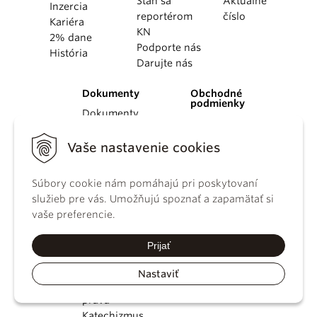
Staň sa
Aktuálne
Inzercia
reportérom
číslo
Kariéra
KN
2% dane
Podporte nás
História
Darujte nás
Dokumenty
Obchodné
podmienky
Dokumenty
Digitálne
pápežov
vydanie
Dokumenty
Vaše nastavenie cookies
Obchodné
vatikánskych
podmienky
úradov
Súbory cookie nám pomáhajú pri poskytovaní
GDPR
Druhý
služieb pre vás. Umožňujú spoznať a zapamätať si
Používanie
vatikánsky
vaše preferencie.
cookies
koncil
Dokumenty
Prijať
KBS
Kódex
Nastaviť
kánonického
práva
Katechizmus