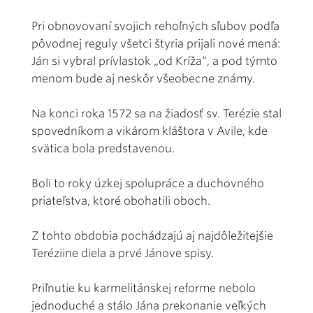
Pri obnovovaní svojich rehoľných sľubov podľa
pôvodnej reguly všetci štyria prijali nové mená:
Ján si vybral prívlastok „od Kríža“, a pod týmto
menom bude aj neskôr všeobecne známy.
Na konci roka 1572 sa na žiadosť sv. Terézie stal
spovedníkom a vikárom kláštora v Avile, kde
svätica bola predstavenou.
Boli to roky úzkej spolupráce a duchovného
priateľstva, ktoré obohatili oboch.
Z tohto obdobia pochádzajú aj najdôležitejšie
Teréziine diela a prvé Jánove spisy.
Priľnutie ku karmelitánskej reforme nebolo
jednoduché a stálo Jána prekonanie veľkých