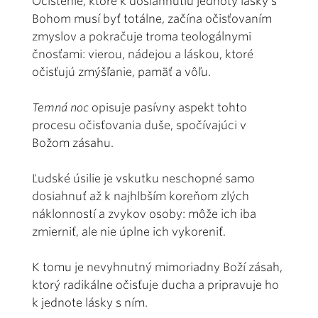
Očistenie, ktoré k dosiahnutiu jednoty lásky s
Bohom musí byť totálne, začína očisťovaním
zmyslov a pokračuje troma teologálnymi
čnosťami: vierou, nádejou a láskou, ktoré
očisťujú zmýšľanie, pamäť a vôľu.
Temná noc
opisuje pasívny aspekt tohto
procesu očisťovania duše, spočívajúci v
Božom zásahu.
Ľudské úsilie je vskutku neschopné samo
dosiahnuť až k najhlbším koreňom zlých
náklonností a zvykov osoby: môže ich iba
zmierniť, ale nie úplne ich vykoreniť.
K tomu je nevyhnutný mimoriadny Boží zásah,
ktorý radikálne očisťuje ducha a pripravuje ho
k jednote lásky s ním.