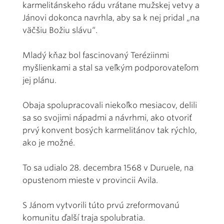
karmelitánskeho rádu vrátane mužskej vetvy a
Jánovi dokonca navrhla, aby sa k nej pridal „na
väčšiu Božiu slávu“.
Mladý kňaz bol fascinovaný Teréziinmi
myšlienkami a stal sa veľkým podporovateľom
jej plánu.
Obaja spolupracovali niekoľko mesiacov, delili
sa so svojimi nápadmi a návrhmi, ako otvoriť
prvý konvent bosých karmelitánov tak rýchlo,
ako je možné.
To sa udialo 28. decembra 1568 v Duruele, na
opustenom mieste v provincii Avila.
S Jánom vytvorili túto prvú zreformovanú
komunitu ďalší traja spolubratia.