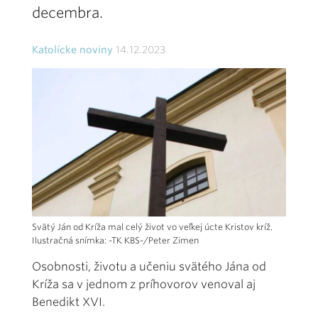
decembra.
Katolícke noviny
14.12.2023
Svätý Ján od Kríža mal celý život vo veľkej úcte Kristov kríž.
Ilustračná snímka: -TK KBS-/Peter Zimen
Osobnosti, životu a učeniu svätého Jána od
Kríža sa v jednom z príhovorov venoval aj
Benedikt XVI.