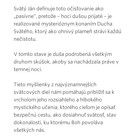
Svätý Ján definuje toto očisťovanie ako
„pasívne“, pretože – hoci dušou prijaté – je
realizované mysterióznym konaním Ducha
Svätého, ktorý ako ohnivý plameň strávi každú
nečistotu.
V tomto stave je duša podrobená všetkým
druhom skúšok, akoby sa nachádzala práve v
temnej noci.
Tieto myšlienky z najvýznamnejších
svätcových diel nám pomáhajú priblížiť sa k
vrcholom jeho rozsiahleho a hlbokého
mystického učenia, ktorého cieľom je opísať
bezpečnú cestu, ako dosiahnuť svätosť, stav
dokonalosti, ku ktorému Boh povoláva
všetkých nás.