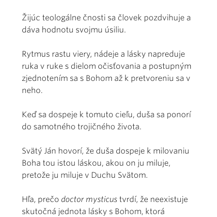
Žijúc teologálne čnosti sa človek pozdvihuje a
dáva hodnotu svojmu úsiliu.
Rytmus rastu viery, nádeje a lásky napreduje
ruka v ruke s dielom očisťovania a postupným
zjednotením sa s Bohom až k pretvoreniu sa v
neho.
Keď sa dospeje k tomuto cieľu, duša sa ponorí
do samotného trojičného života.
Svätý Ján hovorí, že duša dospeje k milovaniu
Boha tou istou láskou, akou on ju miluje,
pretože ju miluje v Duchu Svätom.
Hľa, prečo
doctor mysticus
tvrdí, že neexistuje
skutočná jednota lásky s Bohom, ktorá