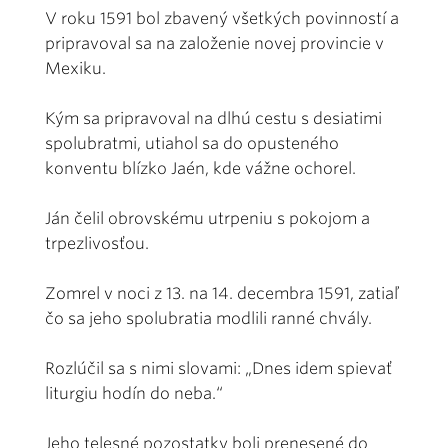
V roku 1591 bol zbavený všetkých povinností a
pripravoval sa na založenie novej provincie v
Mexiku.
Kým sa pripravoval na dlhú cestu s desiatimi
spolubratmi, utiahol sa do opusteného
konventu blízko Jaén, kde vážne ochorel.
Ján čelil obrovskému utrpeniu s pokojom a
trpezlivosťou.
Zomrel v noci z 13. na 14. decembra 1591, zatiaľ
čo sa jeho spolubratia modlili ranné chvály.
Rozlúčil sa s nimi slovami: „Dnes idem spievať
liturgiu hodín do neba.“
Jeho telesné pozostatky boli prenesené do