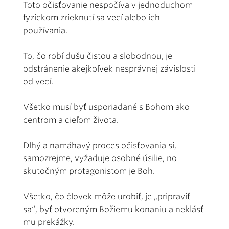
Toto očisťovanie nespočíva v jednoduchom
fyzickom zrieknutí sa vecí alebo ich
používania.
To, čo robí dušu čistou a slobodnou, je
odstránenie akejkoľvek nesprávnej závislosti
od vecí.
Všetko musí byť usporiadané s Bohom ako
centrom a cieľom života.
Dlhý a namáhavý proces očisťovania si,
samozrejme, vyžaduje osobné úsilie, no
skutočným protagonistom je Boh.
Všetko, čo človek môže urobiť, je „pripraviť
sa“, byť otvoreným Božiemu konaniu a neklásť
mu prekážky.