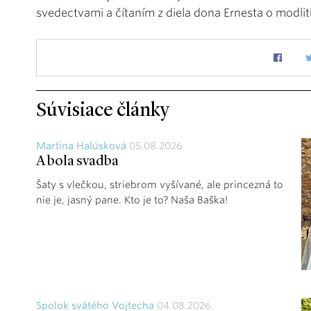
svedectvami a čítaním z diela dona Ernesta o modli
Súvisiace články
Martina Halúsková
05.08.2026
A bola svadba
Šaty s vlečkou, striebrom vyšívané, ale princezná to
nie je, jasný pane. Kto je to? Naša Baška!
Spolok svätého Vojtecha
04.08.2026