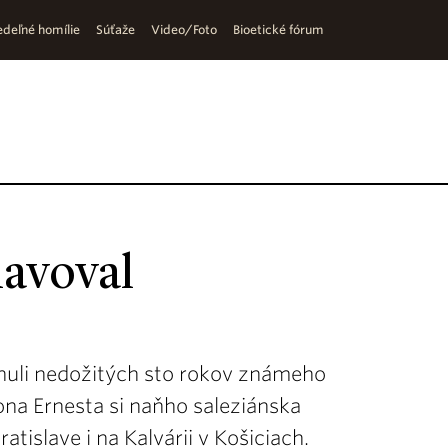
deľné homílie
Súťaže
Video/Foto
Bioetické fórum
lavoval
nuli nedožitých sto rokov známeho
na Ernesta si naňho saleziánska
atislave i na Kalvárii v Košiciach.