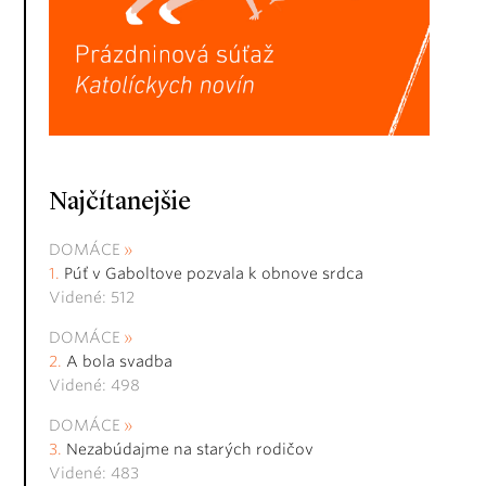
Najčítanejšie
DOMÁCE
Púť v Gaboltove pozvala k obnove srdca
Videné: 512
DOMÁCE
A bola svadba
Videné: 498
DOMÁCE
Nezabúdajme na starých rodičov
Videné: 483