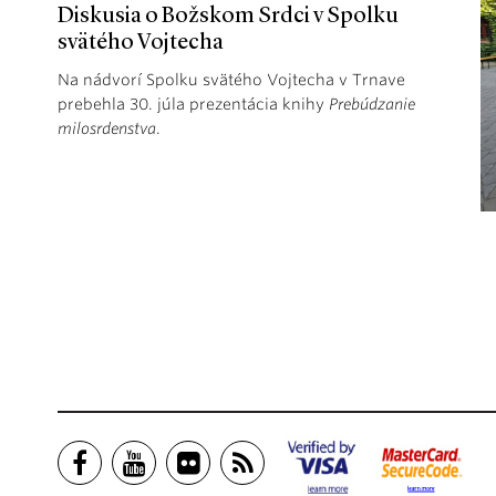
Diskusia o Božskom Srdci v Spolku
svätého Vojtecha
Na nádvorí Spolku svätého Vojtecha v Trnave
prebehla 30. júla prezentácia knihy
Prebúdzanie
milosrdenstva
.