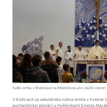
Svätú omšu v Bratislave na Miletičovej ulici slúžili viecer
V Košiciach sa saleziánska rodina stretla v Kostole
eucharistickej adorácii s myšlienkami Ernesta Mac