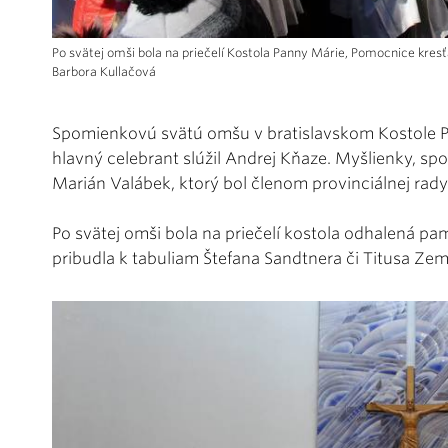
Po svätej omši bola na priečelí Kostola Panny Márie, Pomocnice kre
Barbora Kullačová
Spomienkovú svätú omšu v bratislavskom Kostole P
hlavný celebrant slúžil Andrej Kňaze. Myšlienky, sp
Marián Valábek, ktorý bol členom provinciálnej rady
Po svätej omši bola na priečelí kostola odhalená p
pribudla k tabuliam Štefana Sandtnera či Titusa Ze