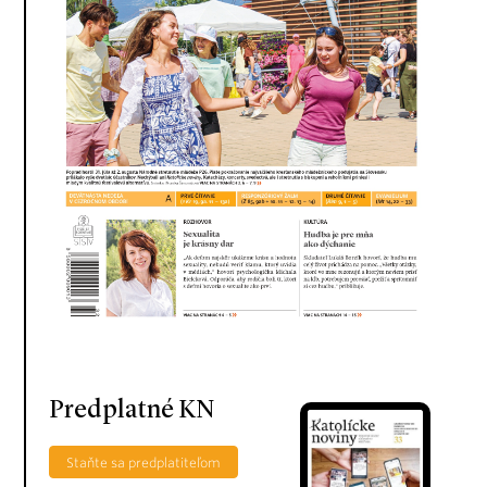
Predplatné KN
Staňte sa predplatiteľom