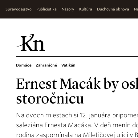
Spravodajstvo
Publicistika
Názory
Kultúra
Duchovná obnova
Ne
Domáce
Zahraničné
Vatikán
Ernest Macák by os
storočnicu
Na dvoch miestach si 12. januára pripome
saleziána Ernesta Macáka. V deň menín do
rodina zaspomínala na Miletičovej ulici v Br