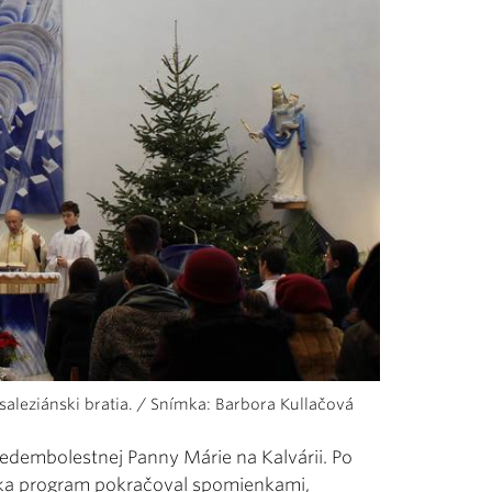
í saleziánski bratia. / Snímka: Barbora Kullačová
 Sedembolestnej Panny Márie na Kalvárii. Po
áka program pokračoval spomienkami,