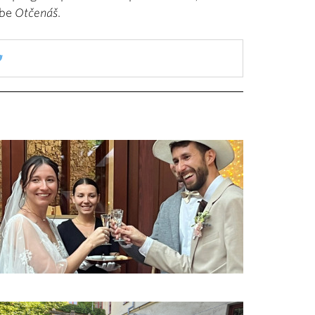
tbe
Otčenáš
.