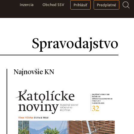
Inzercia
Obchod SSV
Prihlásiť
Predplatné
Spravodajstvo
Najnovšie KN