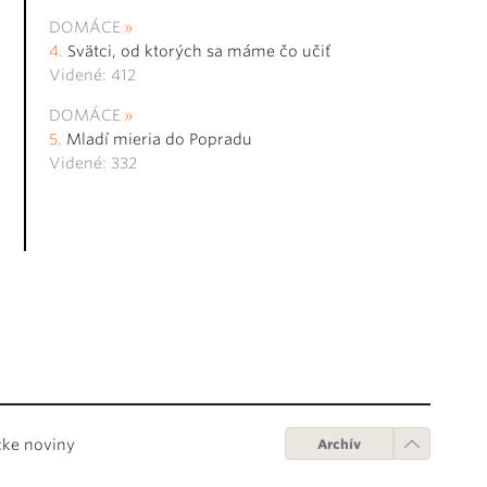
DOMÁCE
Svätci, od ktorých sa máme čo učiť
Videné: 412
DOMÁCE
Mladí mieria do Popradu
Videné: 332
cke noviny
Archív