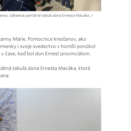
sťanov, odhalená pamätná tabuľa dona Ernesta Macáka. /
anny Márie, Pomocnice kresťanov, ako
omienky i svoje svedectvo v homílii ponúkol
 v čase, keď bol don Ernest provinciálom.
amätná tabuľa dona Ernesta Macáka, ktorá
mana.