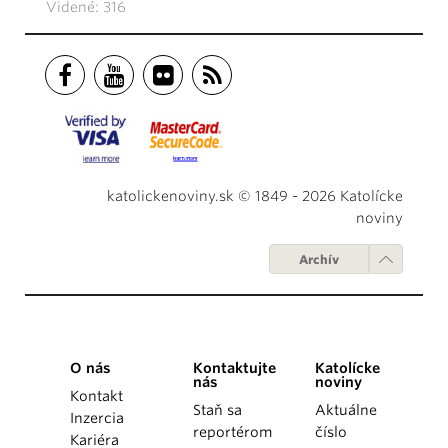
Videné: 316
katolickenoviny.sk © 1849 - 2026 Katolícke
noviny
Archív
O nás
Kontaktujte
Katolícke
nás
noviny
Kontakt
Staň sa
Aktuálne
Inzercia
reportérom
číslo
Kariéra