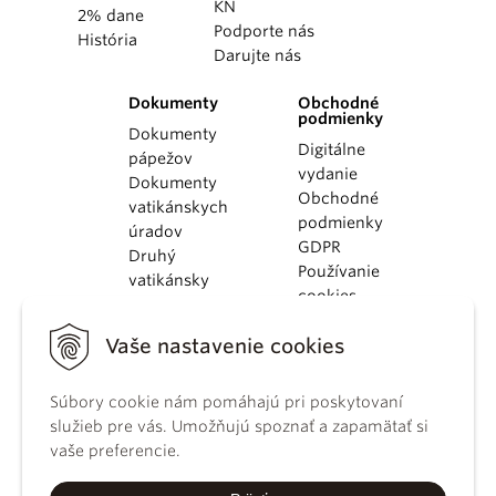
KN
2% dane
Podporte nás
História
Darujte nás
Dokumenty
Obchodné
podmienky
Dokumenty
Digitálne
pápežov
vydanie
Dokumenty
Obchodné
vatikánskych
podmienky
úradov
GDPR
Druhý
Používanie
vatikánsky
cookies
koncil
Dokumenty
Vaše nastavenie cookies
KBS
Kódex
Súbory cookie nám pomáhajú pri poskytovaní
kánonického
služieb pre vás. Umožňujú spoznať a zapamätať si
práva
vaše preferencie.
Katechizmus
Katolíckej