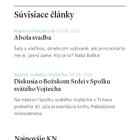
Súvisiace články
Martina Halúsková
05.08.2026
A bola svadba
Šaty s vlečkou, striebrom vyšívané, ale princezná to
nie je, jasný pane. Kto je to? Naša Baška!
Spolok svätého Vojtecha
04.08.2026
Diskusia o Božskom Srdci v Spolku
svätého Vojtecha
Na nádvorí Spolku svätého Vojtecha v Trnave
prebehla 30. júla prezentácia knihy
Prebúdzanie
milosrdenstva
.
Najnovšie KN