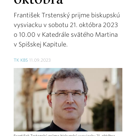
októbra
František Trstenský prijme biskupskú
vysviacku v sobotu 21. októbra 2023
o 10.00 v Katedrále svätého Martina
v Spišskej Kapitule.
TK KBS
11.09.2023
František Trstenský prijme biskupskú vysviacku 21. októbra.