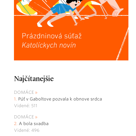
Najčítanejšie
DOMÁCE
Púť v Gaboltove pozvala k obnove srdca
Videné: 511
DOMÁCE
A bola svadba
Videné: 496