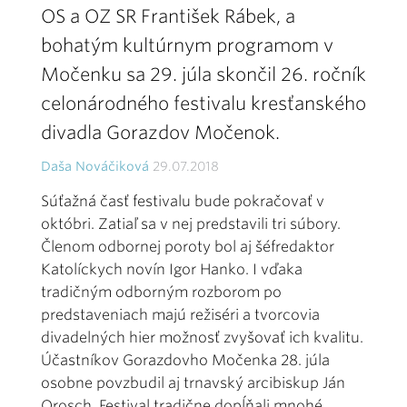
OS a OZ SR František Rábek, a
bohatým kultúrnym programom v
Močenku sa 29. júla skončil 26. ročník
celonárodného festivalu kresťanského
divadla Gorazdov Močenok.
Daša Nováčiková
29.07.2018
Súťažná časť festivalu bude pokračovať v
októbri. Zatiaľ sa v nej predstavili tri súbory.
Členom odbornej poroty bol aj šéfredaktor
Katolíckych novín Igor Hanko. I vďaka
tradičným odborným rozborom po
predstaveniach majú režiséri a tvorcovia
divadelných hier možnosť zvyšovať ich kvalitu.
Účastníkov Gorazdovho Močenka 28. júla
osobne povzbudil aj trnavský arcibiskup Ján
Orosch. Festival tradične dopĺňali mnohé