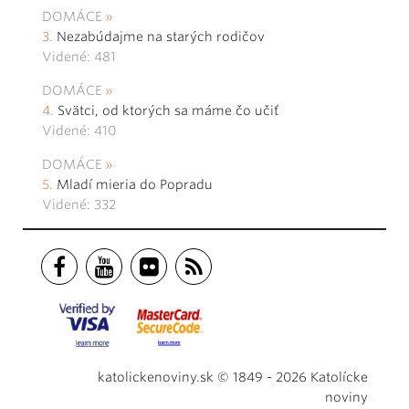
DOMÁCE
Nezabúdajme na starých rodičov
Videné: 481
DOMÁCE
Svätci, od ktorých sa máme čo učiť
Videné: 410
DOMÁCE
Mladí mieria do Popradu
Videné: 332
katolickenoviny.sk © 1849 - 2026 Katolícke
noviny