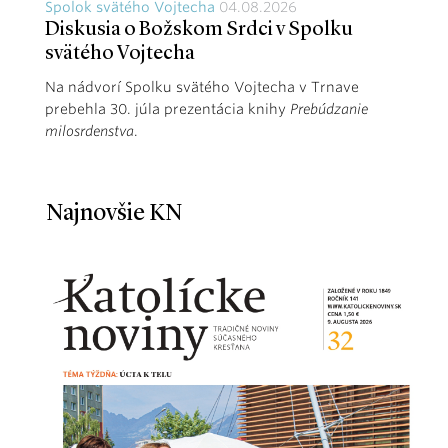
Spolok svätého Vojtecha
04.08.2026
Diskusia o Božskom Srdci v Spolku
svätého Vojtecha
Na nádvorí Spolku svätého Vojtecha v Trnave
prebehla 30. júla prezentácia knihy
Prebúdzanie
milosrdenstva
.
Najnovšie KN