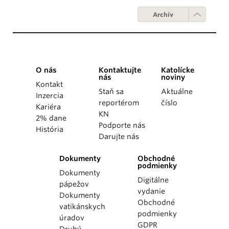
Archív
O nás
Kontaktujte
Katolícke
nás
noviny
Kontakt
Staň sa
Aktuálne
Inzercia
reportérom
číslo
Kariéra
KN
2% dane
Podporte nás
História
Darujte nás
Dokumenty
Obchodné
podmienky
Dokumenty
Digitálne
pápežov
vydanie
Dokumenty
Obchodné
vatikánskych
podmienky
úradov
GDPR
Druhý