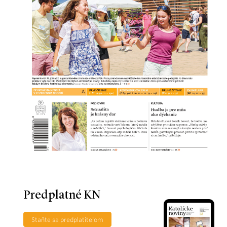
Predplatné KN
Staňte sa predplatiteľom