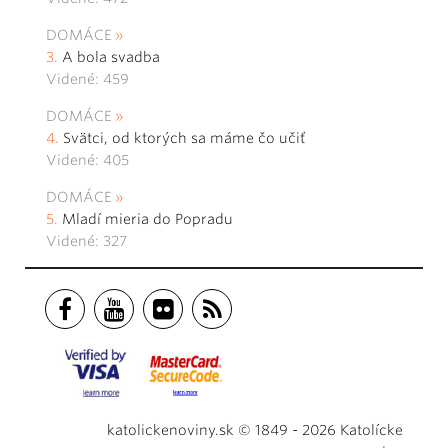
DOMÁCE
A bola svadba
Videné: 459
DOMÁCE
Svätci, od ktorých sa máme čo učiť
Videné: 405
DOMÁCE
Mladí mieria do Popradu
Videné: 327
katolickenoviny.sk © 1849 - 2026 Katolícke