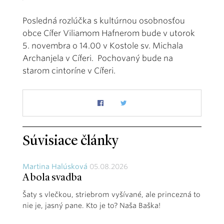
Posledná rozlúčka s kultúrnou osobnosťou
obce Cífer Viliamom Hafnerom bude v utorok
5. novembra o 14.00 v Kostole sv. Michala
Archanjela v Cíferi. Pochovaný bude na
starom cintoríne v Cíferi.
Súvisiace články
Martina Halúsková
05.08.2026
A bola svadba
Šaty s vlečkou, striebrom vyšívané, ale princezná to
nie je, jasný pane. Kto je to? Naša Baška!