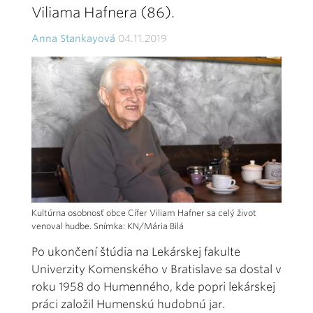
Viliama Hafnera (86).
Anna Stankayová
04.11.2019
Kultúrna osobnosť obce Cífer Viliam Hafner sa celý život
venoval hudbe. Snímka: KN/Mária Bilá
Po ukončení štúdia na Lekárskej fakulte
Univerzity Komenského v Bratislave sa dostal v
roku 1958 do Humenného, kde popri lekárskej
práci založil Humenskú hudobnú jar.