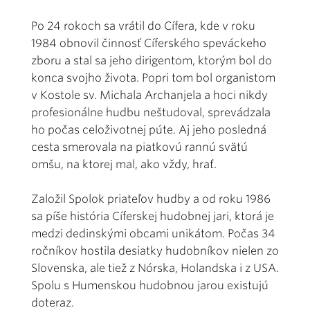
Po 24 rokoch sa vrátil do Cífera, kde v roku
1984 obnovil činnosť Cíferského speváckeho
zboru a stal sa jeho dirigentom, ktorým bol do
konca svojho života. Popri tom bol organistom
v Kostole sv. Michala Archanjela a hoci nikdy
profesionálne hudbu neštudoval, sprevádzala
ho počas celoživotnej púte. Aj jeho posledná
cesta smerovala na piatkovú rannú svätú
omšu, na ktorej mal, ako vždy, hrať.
Založil Spolok priateľov hudby a od roku 1986
sa píše história Cíferskej hudobnej jari, ktorá je
medzi dedinskými obcami unikátom. Počas 34
ročníkov hostila desiatky hudobníkov nielen zo
Slovenska, ale tiež z Nórska, Holandska i z USA.
Spolu s Humenskou hudobnou jarou existujú
doteraz.