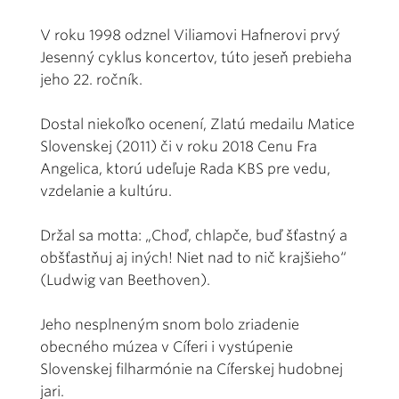
V roku 1998 odznel Viliamovi Hafnerovi prvý
Jesenný cyklus koncertov, túto jeseň prebieha
jeho 22. ročník.
Dostal niekoľko ocenení, Zlatú medailu Matice
Slovenskej (2011) či v roku 2018 Cenu Fra
Angelica, ktorú udeľuje Rada KBS pre vedu,
vzdelanie a kultúru.
Držal sa motta: „Choď, chlapče, buď šťastný a
obšťastňuj aj iných! Niet nad to nič krajšieho“
(Ludwig van Beethoven).
Jeho nesplneným snom bolo zriadenie
obecného múzea v Cíferi i vystúpenie
Slovenskej filharmónie na Cíferskej hudobnej
jari.