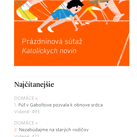
Najčítanejšie
DOMÁCE
Púť v Gaboltove pozvala k obnove srdca
Videné: 493
DOMÁCE
Nezabúdajme na starých rodičov
Videné: 472