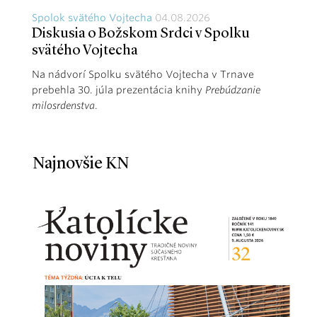
Spolok svätého Vojtecha
04.08.2026
Diskusia o Božskom Srdci v Spolku
svätého Vojtecha
Na nádvorí Spolku svätého Vojtecha v Trnave
prebehla 30. júla prezentácia knihy
Prebúdzanie
milosrdenstva
.
Najnovšie KN