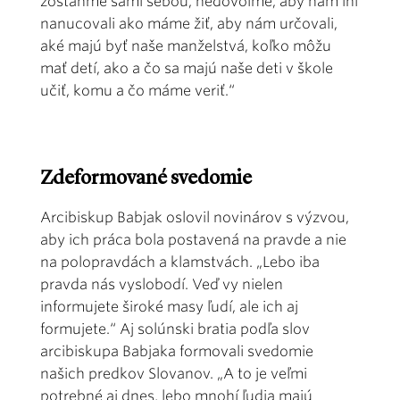
zostaňme sami sebou, nedovoľme, aby nám iní
nanucovali ako máme žiť, aby nám určovali,
aké majú byť naše manželstvá, koľko môžu
mať detí, ako a čo sa majú naše deti v škole
učiť, komu a čo máme veriť.“
Zdeformované svedomie
Arcibiskup Babjak oslovil novinárov s výzvou,
aby ich práca bola postavená na pravde a nie
na polopravdách a klamstvách. „Lebo iba
pravda nás vyslobodí. Veď vy nielen
informujete široké masy ľudí, ale ich aj
formujete.“ Aj solúnski bratia podľa slov
arcibiskupa Babjaka formovali svedomie
našich predkov Slovanov. „A to je veľmi
potrebné aj dnes, lebo mnohí ľudia majú