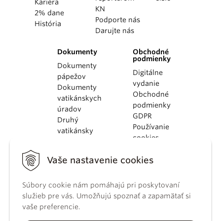
Kariéra
KN
2% dane
Podporte nás
História
Darujte nás
Dokumenty
Obchodné
podmienky
Dokumenty
Digitálne
pápežov
vydanie
Dokumenty
Obchodné
vatikánskych
podmienky
úradov
GDPR
Druhý
Používanie
vatikánsky
cookies
koncil
Dokumenty
Vaše nastavenie cookies
KBS
Kódex
kánonického
Súbory cookie nám pomáhajú pri poskytovaní
práva
služieb pre vás. Umožňujú spoznať a zapamätať si
Katechizmus
vaše preferencie.
Katolíckej