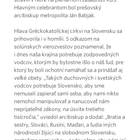
Hlavným celebrantom bol prešovský
arcibiskup metropolita Ján Babjak.
Hlava Gréckokatolíckej cirkvi na Slovensku sa
prihovorila i v homílii. S odkazom na
solúnskych vierozvestov poznamenal, že
i dnes naša krajina potrebuje zodpovedných
vodcov, ktorým by bytostne išlo o náš ľud, pre
ktorý by boli ochotní namáhať sa a prinášať aj
veľké obety. „Takých duchovných i svetských
vodcov potrebuje Slovensko, aby sme
nemuseli zapierať sami seba, aby nami nikto
nemohol manipulovať a nanucovať nám
neprijateľné zákony, na úsvite tretieho
tisícročia,“ uviedol arcibiskup a dodal: „Bratia a
sestry, Slováci, Rusíni, Maďari, a ľudia iných
národností žijúci na slobodnom Slovensku,