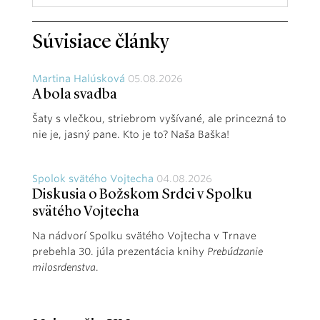
Súvisiace články
Martina Halúsková
05.08.2026
A bola svadba
Šaty s vlečkou, striebrom vyšívané, ale princezná to
nie je, jasný pane. Kto je to? Naša Baška!
Spolok svätého Vojtecha
04.08.2026
Diskusia o Božskom Srdci v Spolku
svätého Vojtecha
Na nádvorí Spolku svätého Vojtecha v Trnave
prebehla 30. júla prezentácia knihy
Prebúdzanie
milosrdenstva
.