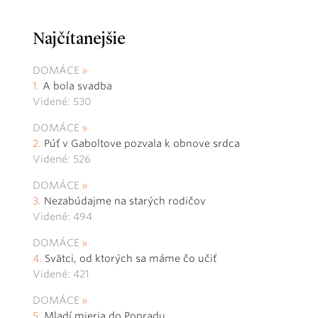
Najčítanejšie
DOMÁCE
A bola svadba
Videné: 530
DOMÁCE
Púť v Gaboltove pozvala k obnove srdca
Videné: 526
DOMÁCE
Nezabúdajme na starých rodičov
Videné: 494
DOMÁCE
Svätci, od ktorých sa máme čo učiť
Videné: 421
DOMÁCE
Mladí mieria do Popradu