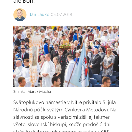
ale Boh.
Ján Lauko
05.07.2018
Snímka: Marek Mucha
Svätoplukovo námestie v Nitre privítalo 5. júla
Národnú púť k svätým Cyrilovi a Metodovi. Na
slávnosti sa spolu s veriacimi zišli aj takmer
všetci slovenskí biskupi, keďže predošlé dni
strávili v Nitre na plenárnom zasadnutí KBS.