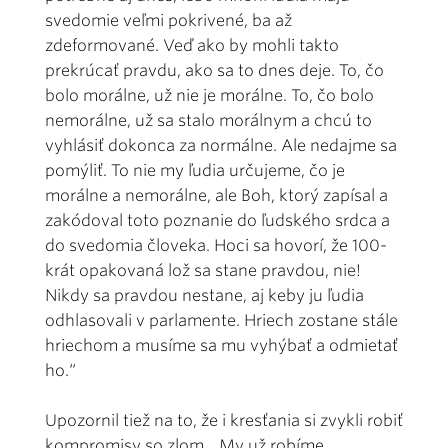
svedomie veľmi pokrivené, ba až
zdeformované. Veď ako by mohli takto
prekrúcať pravdu, ako sa to dnes deje. To, čo
bolo morálne, už nie je morálne. To, čo bolo
nemorálne, už sa stalo morálnym a chcú to
vyhlásiť dokonca za normálne. Ale nedajme sa
pomýliť. To nie my ľudia určujeme, čo je
morálne a nemorálne, ale Boh, ktorý zapísal a
zakódoval toto poznanie do ľudského srdca a
do svedomia človeka. Hoci sa hovorí, že 100-
krát opakovaná lož sa stane pravdou, nie!
Nikdy sa pravdou nestane, aj keby ju ľudia
odhlasovali v parlamente. Hriech zostane stále
hriechom a musíme sa mu vyhýbať a odmietať
ho.“
Upozornil tiež na to, že i kresťania si zvykli robiť
kompromisy so zlom. „My už robíme