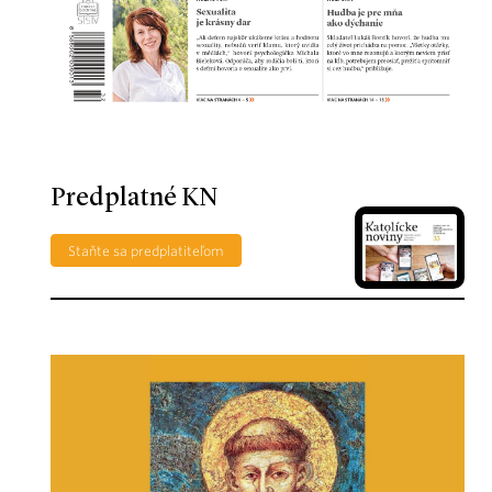
Predplatné KN
Staňte sa predplatiteľom