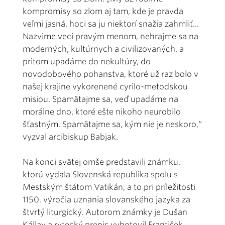
kompromisy so zlom aj tam, kde je pravda
veľmi jasná, hoci sa ju niektorí snažia zahmliť...
Nazvime veci pravým menom, nehrajme sa na
moderných, kultúrnych a civilizovaných, a
pritom upadáme do nekultúry, do
novodobového pohanstva, ktoré už raz bolo v
našej krajine vykorenené cyrilo-metodskou
misiou. Spamätajme sa, veď upadáme na
morálne dno, ktoré ešte nikoho neurobilo
šťastným. Spamätajme sa, kým nie je neskoro,“
vyzval arcibiskup Babjak.
Na konci svätej omše predstavili známku,
ktorú vydala Slovenská republika spolu s
Mestským štátom Vatikán, a to pri príležitosti
1150. výročia uznania slovanského jazyka za
štvrtý liturgický. Autorom známky je Dušan
Kállay a rytecký prepis vyhotovil František