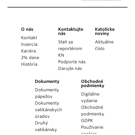
O nás
Kontaktujte
Katolícke
nás
noviny
Kontakt
Staň sa
Aktuálne
Inzercia
reportérom
číslo
Kariéra
KN
2% dane
Podporte nás
História
Darujte nás
Dokumenty
Obchodné
podmienky
Dokumenty
Digitálne
pápežov
vydanie
Dokumenty
Obchodné
vatikánskych
podmienky
úradov
GDPR
Druhý
Používanie
vatikánsky
cookies