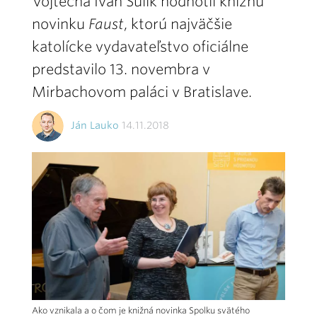
Vojtecha Ivan Šulík hodnotil knižnú
novinku
Faust
, ktorú najväčšie
katolícke vydavateľstvo oficiálne
predstavilo 13. novembra v
Mirbachovom paláci v Bratislave.
Ján Lauko
14.11.2018
Ako vznikala a o čom je knižná novinka Spolku svätého