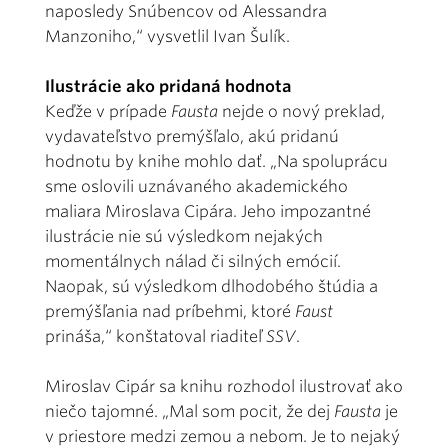
naposledy Snúbencov od Alessandra
Manzoniho,“ vysvetlil Ivan Šulík.
Ilustrácie ako pridaná hodnota
Keďže v prípade
Fausta
nejde o nový preklad,
vydavateľstvo premýšľalo, akú pridanú
hodnotu by knihe mohlo dať. „Na spoluprácu
sme oslovili uznávaného akademického
maliara Miroslava Cipára. Jeho impozantné
ilustrácie nie sú výsledkom nejakých
momentálnych nálad či silných emócií.
Naopak, sú výsledkom dlhodobého štúdia a
premýšľania nad príbehmi, ktoré
Faust
prináša,“ konštatoval riaditeľ
SSV
.
Miroslav Cipár sa knihu rozhodol ilustrovať ako
niečo tajomné. „Mal som pocit, že dej
Fausta
je
v priestore medzi zemou a nebom. Je to nejaký