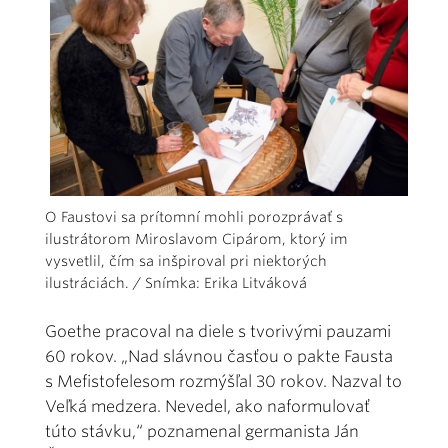
O Faustovi sa prítomní mohli porozprávať s
ilustrátorom Miroslavom Cipárom, ktorý im
vysvetlil, čím sa inšpiroval pri niektorých
ilustráciách. / Snímka: Erika Litváková
Goethe pracoval na diele s tvorivými pauzami
60 rokov. „Nad slávnou časťou o pakte Fausta
s Mefistofelesom rozmýšľal 30 rokov. Nazval to
Veľká medzera. Nevedel, ako naformulovať
túto stávku,“ poznamenal germanista Ján