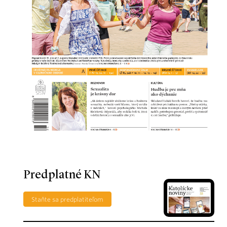
Predplatné KN
Staňte sa predplatiteľom