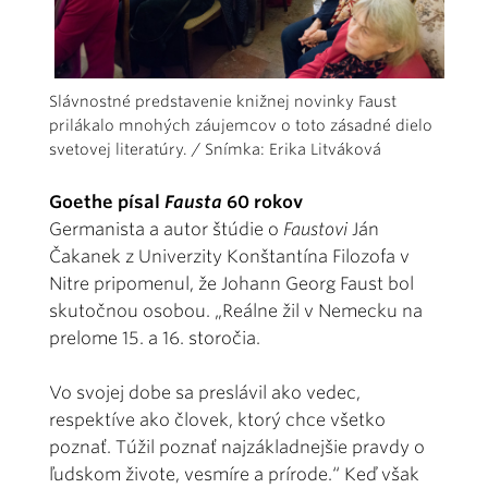
Slávnostné predstavenie knižnej novinky Faust
prilákalo mnohých záujemcov o toto zásadné dielo
svetovej literatúry. / Snímka: Erika Litváková
Goethe písal
Fausta
60 rokov
Germanista a autor štúdie o
Faustovi
Ján
Čakanek z Univerzity Konštantína Filozofa v
Nitre pripomenul, že Johann Georg Faust bol
skutočnou osobou. „Reálne žil v Nemecku na
prelome 15. a 16. storočia.
Vo svojej dobe sa preslávil ako vedec,
respektíve ako človek, ktorý chce všetko
poznať. Túžil poznať najzákladnejšie pravdy o
ľudskom živote, vesmíre a prírode.“ Keď však