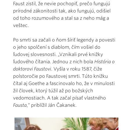
Faust zistil, že nevie pochopiť, prečo fungujú
prírodné zákonitosti tak, ako fungujú, odišiel
od toho rozumového a stal sa z neho mág a
veštec.
Po smrti sa začali o ňom šíriť legendy a povesti
o jeho spolčení s diablom, čím vošiel do
ľudovej slovesnosti. „Vznikali prvé knižky
ľudového čítania. Jednou z nich bola
História o
doktorovi Faustovi
. Vyšla v roku 1587, čiže
polstoročie po Faustovej smrti. Túto knižku
čítal aj Goethe a fascinovalo ho, že v minulosti
žil človek, ktorý túžil až po božských
vedomostiach. A tak začal písať vlastného
Fausta
,“ priblížil Ján Čakanek.