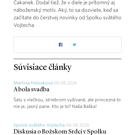
Čakanek. Dodal tiež, že v diele je prítomný aj
náboženský motív. Aký, to sa dozviete, keď sa
začítate do čerstvej novinky od Spolku svätého
Vojtecha.
Súvisiace články
Martina Halúsková
05.08.2026
A bola svadba
Šaty s vlečkou, striebrom vyšívané, ale princezná to
nie je, jasný pane. Kto je to? Naša Baška!
Spolok svätého Vojtecha
04.08.2026
Diskusia o Božskom Srdci v Spolku