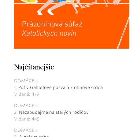
Najčítanejšie
DOMÁCE
Púť v Gaboltove pozvala k obnove srdca
Videné: 479
DOMÁCE
Nezabúdajme na starých rodičov
Videné: 445
DOMÁCE
A bola svadba