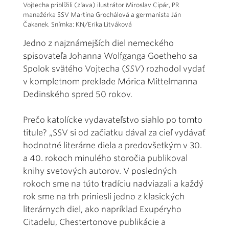
Vojtecha priblížili (zľava) ilustrátor Miroslav Cipár, PR
manažérka SSV Martina Grochálová a germanista Ján
Čakanek. Snímka: KN/Erika Litváková
Jedno z najznámejších diel nemeckého
spisovateľa Johanna Wolfganga Goetheho sa
Spolok svätého Vojtecha (
SSV
) rozhodol vydať
v kompletnom preklade Mórica Mittelmanna
Dedinského spred 50 rokov.
Prečo katolícke vydavateľstvo siahlo po tomto
titule? „SSV si od začiatku dával za cieľ vydávať
hodnotné literárne diela a predovšetkým v 30.
a 40. rokoch minulého storočia publikoval
knihy svetových autorov. V posledných
rokoch sme na túto tradíciu nadviazali a každý
rok sme na trh priniesli jedno z klasických
literárnych diel, ako napríklad Exupéryho
Citadelu, Chestertonove publikácie a