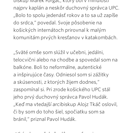
biskup Marek Forgáč, ktorý bol v minulosti
najprv kaplán a neskôr duchovný správca UPC.
„Bolo to spolu jedenásť rokov a to sa už zapíše
do srdca,“ povedal. Svoje pôsobenie na
košických internátoch prirovnal k malým
komunitám prvých kresťanov v katakombách.
„Sväté omše som slúžil v učebni, jedálni,
telocvični alebo na chodbe a spovedal som na
balkóne. Boli to neformálne, autentické
a inšpirujúce časy. Odniesol som si zážitky
a skúsenosti, z ktorých žijem dodnes,“
zaspomínal si. Pri zrode košického UPC stál
jeho prvý duchovný správca Pavol Hudák.
„Keď ma vtedajší arcibiskup Alojz Tkáč oslovil,
či by som do toho šiel, spočiatku som sa
bránil,“ priznal Pavol Hudák.