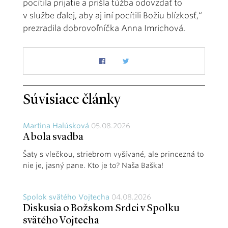
pocítila prijatie a prišla túžba odovzdať to
v službe ďalej, aby aj iní pocítili Božiu blízkosť,“
prezradila dobrovoľníčka Anna Imrichová.
Súvisiace články
Martina Halúsková
05.08.2026
A bola svadba
Šaty s vlečkou, striebrom vyšívané, ale princezná to
nie je, jasný pane. Kto je to? Naša Baška!
Spolok svätého Vojtecha
04.08.2026
Diskusia o Božskom Srdci v Spolku
svätého Vojtecha