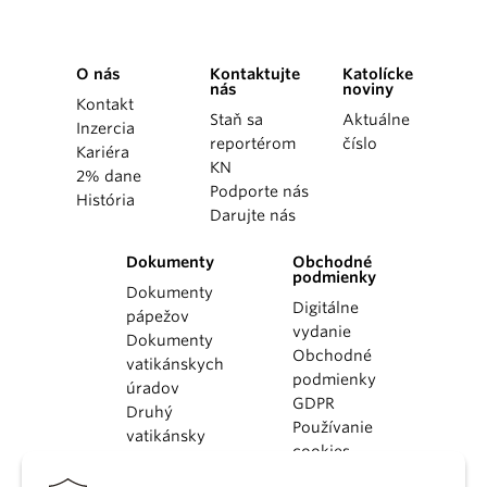
O nás
Kontaktujte
Katolícke
nás
noviny
Kontakt
Staň sa
Aktuálne
Inzercia
reportérom
číslo
Kariéra
KN
2% dane
Podporte nás
História
Darujte nás
Dokumenty
Obchodné
podmienky
Dokumenty
Digitálne
pápežov
vydanie
Dokumenty
Obchodné
vatikánskych
podmienky
úradov
GDPR
Druhý
Používanie
vatikánsky
cookies
koncil
Dokumenty