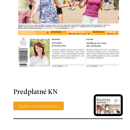
Predplatné KN
Staňte sa predplatiteľom