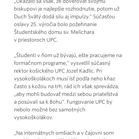
„Ukázalo sa však, že dôverovať svojmu
biskupovi je najlepšie rozhodnutie, potom už
Duch Svätý dodá silu aj impulzy.“ Súčasťou
oslavy 25. výročia bolo požehnanie
Študentského domu sv. Melichara
v priestoroch UPC.
„Študenti v ňom už bývajú, ešte pracujeme na
formačnom programe,“ vysvetlil súčasný
rektor košického UPC Jozef Kadlic. Pri
vysokoškolákoch musí ísť podľa neho kňaz
často s kožou na trh, rád ich však sprevádza,
„aby mohli budovať medzi sebou priateľstvá
a posúvali sa k Bohu“. Fungovanie UPC by
nebolo možné bez samotných
vysokoškolákov.
„Na internátnych omšiach a v čajovni som