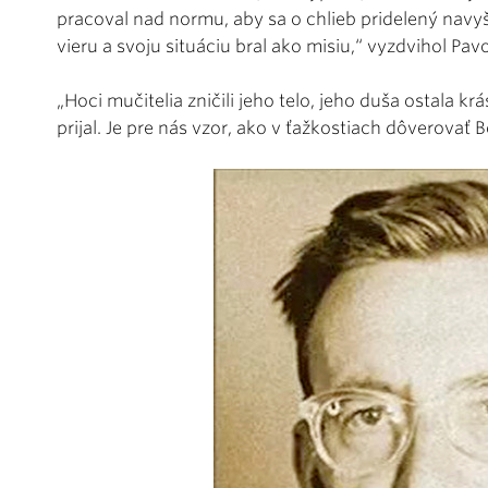
pracoval nad normu, aby sa o chlieb pridelený navyš
vieru a svoju situáciu bral ako misiu,“ vyzdvihol Pa
„Hoci mučitelia zničili jeho telo, jeho duša ostala k
prijal. Je pre nás vzor, ako v ťažkostiach dôverovať Bo