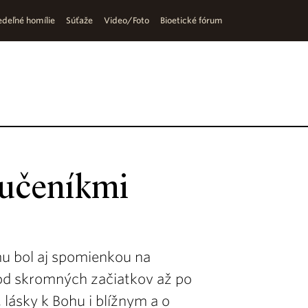
deľné homílie
Súťaže
Video/Foto
Bioetické fórum
mučeníkmi
u bol aj spomienkou na
 od skromných začiatkov až po
 lásky k Bohu i blížnym a o