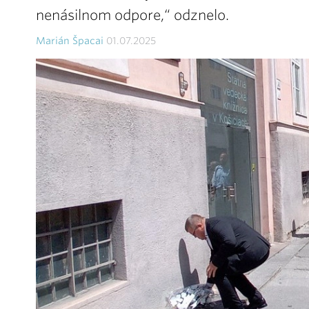
nenásilnom odpore,“ odznelo.
Marián Špacai
01.07.2025