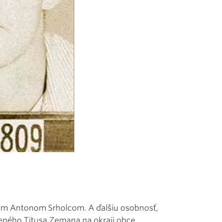
ánom Antonom Srholcom. A ďalšiu osobnosť,
veného Titusa Zemana na okraji obce