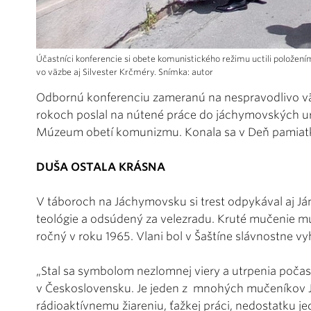
Účastníci konferencie si obete komunistického režimu uctili položení
vo väzbe aj Silvester Krčméry. Snímka: autor
Odbornú konferenciu zameranú na nespravodlivo vä
rokoch poslal na nútené práce do jáchymovských urá
Múzeum obetí komunizmu. Konala sa v Deň pamiatk
DUŠA OSTALA KRÁSNA
V táboroch na Jáchymovsku si trest odpykával aj Ján
teológie a odsúdený za velezradu. Kruté mučenie mu
ročný v roku 1965. Vlani bol v Šaštíne slávnostne v
„Stal sa symbolom nezlomnej viery a utrpenia poča
v Československu. Je jeden z mnohých mučeníkov 
rádioaktívnemu žiareniu, ťažkej práci, nedostatku j