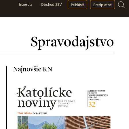
Inzercia
Obchod SSV
Prihlásiť
Predplatné
Spravodajstvo
Najnovšie KN