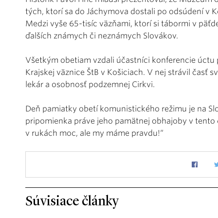
tých, ktorí sa do Jáchymova dostali po odsúdení v Ko
Medzi vyše 65-tisíc väzňami, ktorí si tábormi v päť
ďalších známych či neznámych Slovákov.
Všetkým obetiam vzdali účastníci konferencie úctu
Krajskej väznice ŠtB v Košiciach. V nej strávil časť s
lekár a osobnosť podzemnej Cirkvi.
Deň pamiatky obetí komunistického režimu je na Sl
pripomienka práve jeho pamätnej obhajoby v tento 
v rukách moc, ale my máme pravdu!“
Súvisiace články