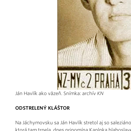
Ján Havlík ako väzeň. Snímka: archív
KN
ODSTRELENÝ KLÁŠTOR
Na Jáchymovsku sa Ján Havlík stretol aj so salezi
ktorá tam trpela, dnes pripomína Kaplnka blahosla