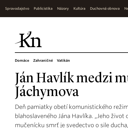
Spravodajstvo
Publicistika
Názory
Kultúra
Duchovná obnova
Ne
Domáce
Zahraničné
Vatikán
Ján Havlík medzi 
Jáchymova
Deň pamiatky obetí komunistického režim
blahoslaveného Jána Havlíka. „Jeho život
mučenícku smrť je svedectvo o sile ducha,