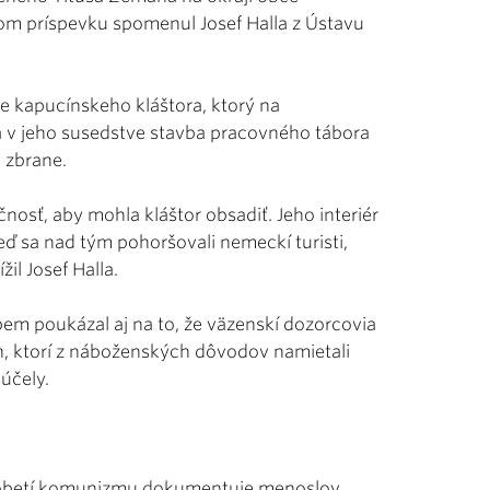
jom príspevku spomenul Josef Halla z Ústavu
lade kapucínskeho kláštora, ktorý na
la v jeho susedstve stavba pracovného tábora
i zbrane.
osť, aby mohla kláštor obsadiť. Jeho interiér
ď sa nad tým pohoršovali nemeckí turisti,
žil Josef Halla.
Labem poukázal aj na to, že väzenskí dozorcovia
ch, ktorí z náboženských dôvodov namietali
účely.
m obetí komunizmu dokumentuje menoslov