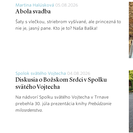
Martina Halúsková
05.08.2026
A bola svadba
Šaty s vlečkou, striebrom vyšívané, ale princezná to
nie je, jasný pane. Kto je to? Naša Baška!
Spolok svätého Vojtecha
04.08.2026
Diskusia o Božskom Srdci v Spolku
svätého Vojtecha
Na nádvorí Spolku svätého Vojtecha v Trnave
prebehla 30. júla prezentácia knihy
Prebúdzanie
milosrdenstva
.