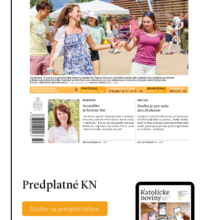
Predplatné KN
Staňte sa predplatiteľom