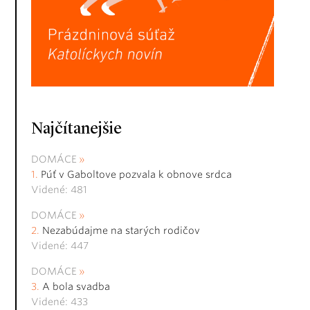
Najčítanejšie
DOMÁCE
Púť v Gaboltove pozvala k obnove srdca
Videné: 481
DOMÁCE
Nezabúdajme na starých rodičov
Videné: 447
DOMÁCE
A bola svadba
Videné: 433