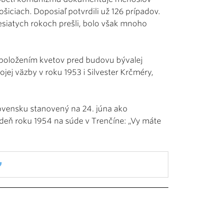
šiciach. Doposiaľ potvrdili už 126 prípadov.
desiatych rokoch prešli, bolo však mnoho
 položením kvetov pred budovu bývalej
vojej väzby v roku 1953 i Silvester Krčméry,
ovensku stanovený na 24. júna ako
deň roku 1954 na súde v Trenčíne: „Vy máte