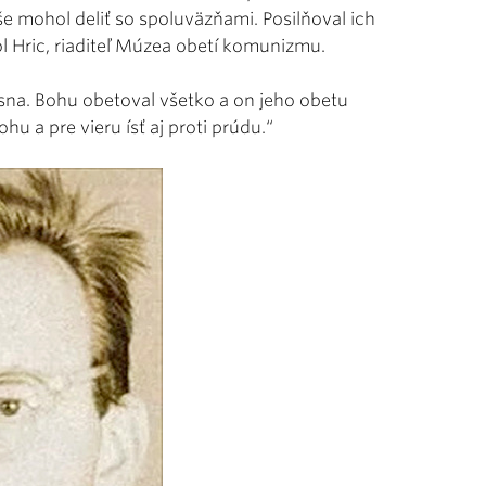
e mohol deliť so spoluväzňami. Posilňoval ich
vol Hric, riaditeľ Múzea obetí komunizmu.
rásna. Bohu obetoval všetko a on jeho obetu
hu a pre vieru ísť aj proti prúdu.“