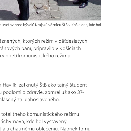
m kvetov pred bývalú Krajskú väznicu ŠtB v Košiciach, kde bol
znených, ktorých režim v päťdesiatych
nových baní, pripravilo v Košiciach
y obetí komunistického režimu.
 Havlík, zatknutý ŠtB ako tajný študent
 podlomilo zdravie, zomrel už ako 37-
yhlásený za blahoslaveného.
s totalitného komunistického režimu
Jáchymova, kde bol vystavený
edla a chatrnému oblečeniu. Napriek tomu