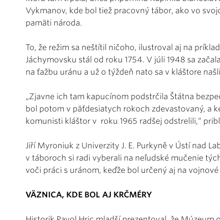
Vykmanov, kde bol tiež pracovný tábor, ako vo svo
pamäti národa.
To, že režim sa neštítil ničoho, ilustroval aj na prík
Jáchymovsku stál od roku 1754. V júli 1948 sa zača
na ťažbu uránu a už o týždeň nato sa v kláštore našl
„Zjavne ich tam kapucínom podstrčila Štátna bezpečn
bol potom v päťdesiatych rokoch zdevastovaný, a ke
komunisti kláštor v roku 1965 radšej odstrelili,“ priblí
Jiří Myroniuk z Univerzity J. E. Purkyně v Ústí nad 
v táboroch si radi vyberali na neľudské mučenie tý
voči práci s uránom, keďže bol určený aj na vojnové 
VÄZNICA, KDE BOL AJ KRČMÉRY
Historik Pavol Hric mladší prezentoval, že Múzeu